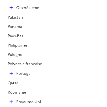
D
Ouzbékistan
é
Pakistan
p
l
Panama
i
Pays-Bas
e
r
Philippines
Pologne
Polynésie française
D
Portugal
é
Qatar
p
l
Roumanie
i
D
e
Royaume-Uni