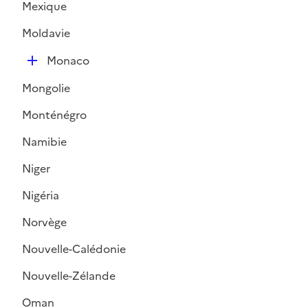
Mexique
p
l
Moldavie
i
D
e
Monaco
é
r
Mongolie
p
l
Monténégro
i
Namibie
e
r
Niger
Nigéria
Norvège
Nouvelle-Calédonie
Nouvelle-Zélande
Oman