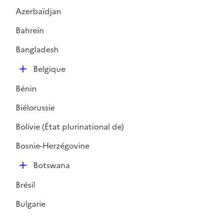
Azerbaïdjan
Bahreïn
Bangladesh
D
Belgique
é
Bénin
p
l
Biélorussie
i
Bolivie (État plurinational de)
e
r
Bosnie-Herzégovine
D
Botswana
é
Brésil
p
l
Bulgarie
i