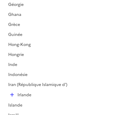
r
l
Géorgie
i
Ghana
e
r
Grèce
Guinée
Hong-Kong
Hongrie
Inde
Indonésie
Iran (République Islamique d')
D
Irlande
é
Islande
p
l