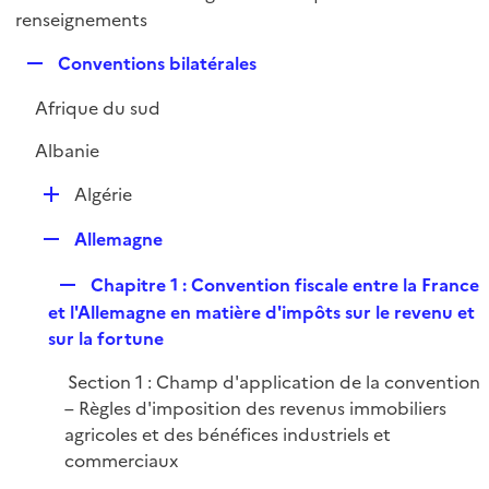
i
é
renseignements
l
e
p
i
r
R
Conventions bilatérales
l
e
e
i
r
Afrique du sud
p
e
l
r
Albanie
i
e
D
Algérie
r
é
R
Allemagne
p
e
l
R
Chapitre 1 : Convention fiscale entre la France
p
i
e
et l'Allemagne en matière d'impôts sur le revenu et
l
e
p
sur la fortune
i
r
l
e
Section 1 : Champ d'application de la convention
i
r
– Règles d'imposition des revenus immobiliers
e
agricoles et des bénéfices industriels et
r
commerciaux