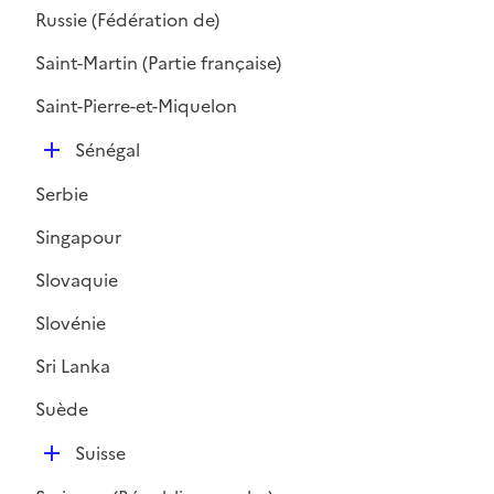
é
r
Russie (Fédération de)
p
l
Saint-Martin (Partie française)
i
Saint-Pierre-et-Miquelon
e
r
D
Sénégal
é
Serbie
p
l
Singapour
i
Slovaquie
e
r
Slovénie
Sri Lanka
Suède
D
Suisse
é