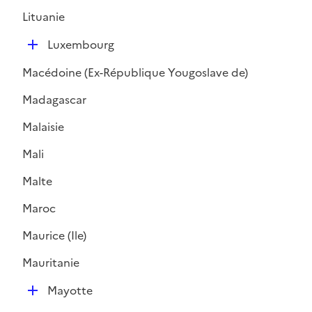
l
Lituanie
i
D
e
Luxembourg
é
r
Macédoine (Ex-République Yougoslave de)
p
l
Madagascar
i
Malaisie
e
r
Mali
Malte
Maroc
Maurice (Ile)
Mauritanie
D
Mayotte
é