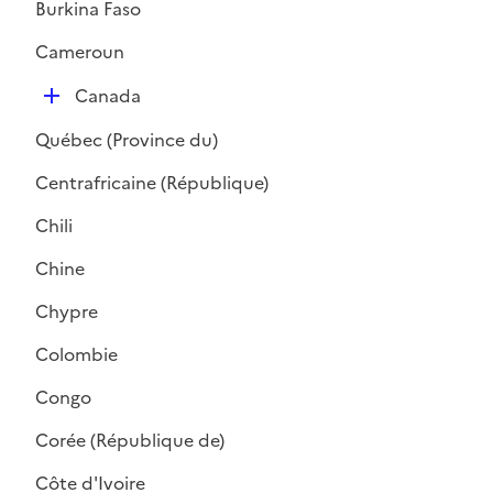
Burkina Faso
e
r
Cameroun
D
Canada
é
Québec (Province du)
p
l
Centrafricaine (République)
i
Chili
e
r
Chine
Chypre
Colombie
Congo
Corée (République de)
Côte d'Ivoire