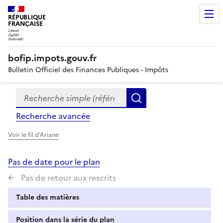
RÉPUBLIQUE
FRANÇAISE
bofip.impots.gouv.fr
Bulletin Officiel des Finances Publiques - Impôts
Recherche simple (références, mots clés, partie du titre
Formulaire
Rechercher
de
Recherche avancée
recherche
Voir le fil d'Ariane
Pas de date pour le plan
Pas de retour aux rescrits
Table des matières
Position dans la série du plan