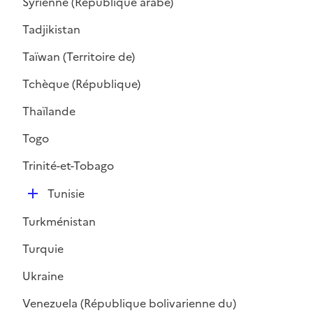
Syrienne (République arabe)
p
l
Tadjikistan
i
Taïwan (Territoire de)
e
r
Tchèque (République)
Thaïlande
Togo
Trinité-et-Tobago
D
Tunisie
é
Turkménistan
p
l
Turquie
i
Ukraine
e
r
Venezuela (République bolivarienne du)