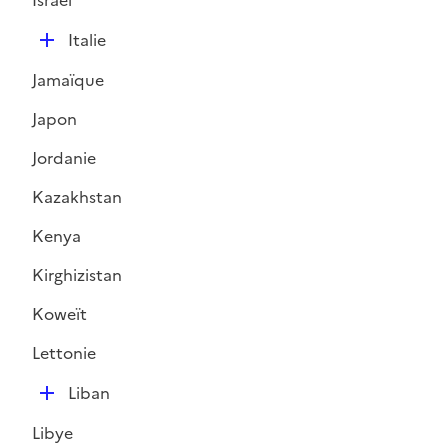
Israël
i
D
e
Italie
é
r
Jamaïque
p
l
Japon
i
Jordanie
e
r
Kazakhstan
Kenya
Kirghizistan
Koweït
Lettonie
D
Liban
é
Libye
p