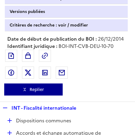
Versions publiées
Critères de recherche : voir / modifier
Date de début de publication du BOI :
26/12/2014
Identifiant juridique :
BOI-INT-CVB-DEU-10-70
Exporter le document au format pdf
Permalien : adresse web de ce doc
Partager sur Facebook
Partager sur Twitter
Partager sur LinkedIn
Partager par messagerie
Replier
R
INT - Fiscalité internationale
e
D
Dispositions communes
p
é
l
D
Accords et échange automatique de
p