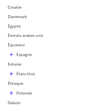
Croatie
Danemark
Égypte
Émirats arabes unis
Équateur
D
Espagne
é
Estonie
p
l
D
États-Unis
i
é
e
Éthiopie
p
r
l
D
Finlande
i
é
e
Gabon
p