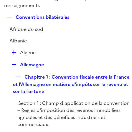
i
é
renseignements
l
e
p
i
r
R
Conventions bilatérales
l
e
e
i
r
Afrique du sud
p
e
l
r
Albanie
i
e
D
Algérie
r
é
R
Allemagne
p
e
l
R
Chapitre 1 : Convention fiscale entre la France
p
i
e
et l'Allemagne en matière d'impôts sur le revenu et
l
e
p
sur la fortune
i
r
l
e
Section 1 : Champ d'application de la convention
i
r
– Règles d'imposition des revenus immobiliers
e
agricoles et des bénéfices industriels et
r
commerciaux