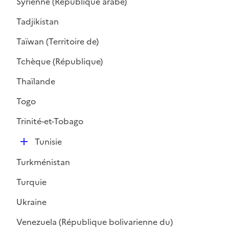
Syrienne (République arabe)
p
l
Tadjikistan
i
Taïwan (Territoire de)
e
r
Tchèque (République)
Thaïlande
Togo
Trinité-et-Tobago
D
Tunisie
é
Turkménistan
p
l
Turquie
i
Ukraine
e
r
Venezuela (République bolivarienne du)