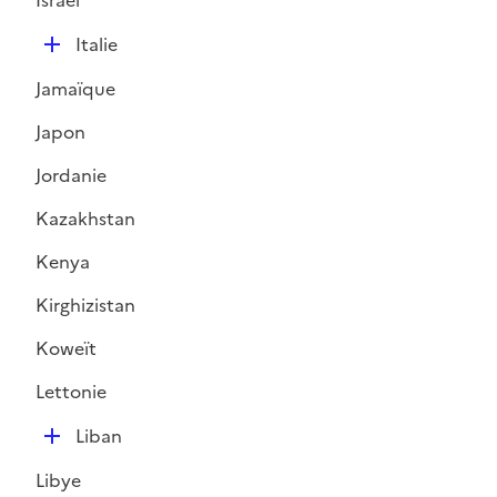
Israël
i
D
e
Italie
é
r
Jamaïque
p
l
Japon
i
Jordanie
e
r
Kazakhstan
Kenya
Kirghizistan
Koweït
Lettonie
D
Liban
é
Libye
p