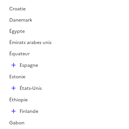
Croatie
Danemark
Égypte
Émirats arabes unis
Équateur
D
Espagne
é
Estonie
p
l
D
États-Unis
i
é
e
Éthiopie
p
r
l
D
Finlande
i
é
e
Gabon
p