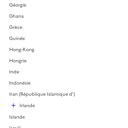
r
l
Géorgie
i
Ghana
e
r
Grèce
Guinée
Hong-Kong
Hongrie
Inde
Indonésie
Iran (République Islamique d')
D
Irlande
é
Islande
p
l