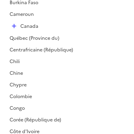
Burkina Faso
e
r
Cameroun
D
Canada
é
Québec (Province du)
p
l
Centrafricaine (République)
i
Chili
e
r
Chine
Chypre
Colombie
Congo
Corée (République de)
Côte d'Ivoire