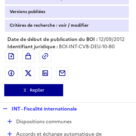
Versions publiées
Critères de recherche : voir / modifier
Date de début de publication du BOI :
12/09/2012
Identifiant juridique :
BOI-INT-CVB-DEU-10-80
Exporter le document au format pdf
Permalien : adresse web de ce doc
Partager sur Facebook
Partager sur Twitter
Partager sur LinkedIn
Partager par messagerie
Replier
R
INT - Fiscalité internationale
e
D
Dispositions communes
p
é
l
D
Accords et échange automatique de
p