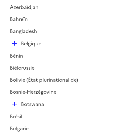
Azerbaïdjan
Bahreïn
Bangladesh
D
Belgique
é
Bénin
p
l
Biélorussie
i
Bolivie (État plurinational de)
e
r
Bosnie-Herzégovine
D
Botswana
é
Brésil
p
l
Bulgarie
i