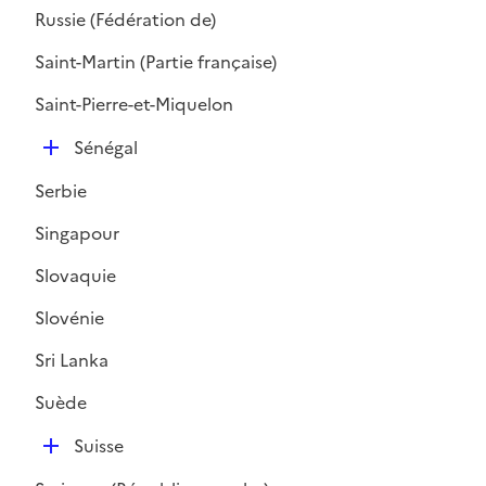
é
r
Russie (Fédération de)
p
l
Saint-Martin (Partie française)
i
Saint-Pierre-et-Miquelon
e
r
D
Sénégal
é
Serbie
p
l
Singapour
i
Slovaquie
e
r
Slovénie
Sri Lanka
Suède
D
Suisse
é