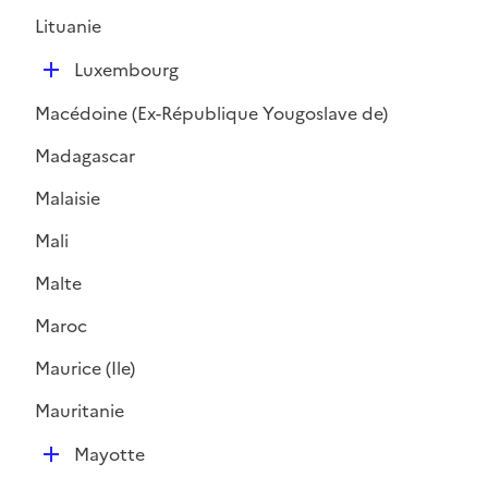
l
Lituanie
i
D
e
Luxembourg
é
r
Macédoine (Ex-République Yougoslave de)
p
l
Madagascar
i
Malaisie
e
r
Mali
Malte
Maroc
Maurice (Ile)
Mauritanie
D
Mayotte
é