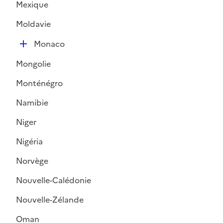
Mexique
p
l
Moldavie
i
D
e
Monaco
é
r
Mongolie
p
l
Monténégro
i
Namibie
e
r
Niger
Nigéria
Norvège
Nouvelle-Calédonie
Nouvelle-Zélande
Oman