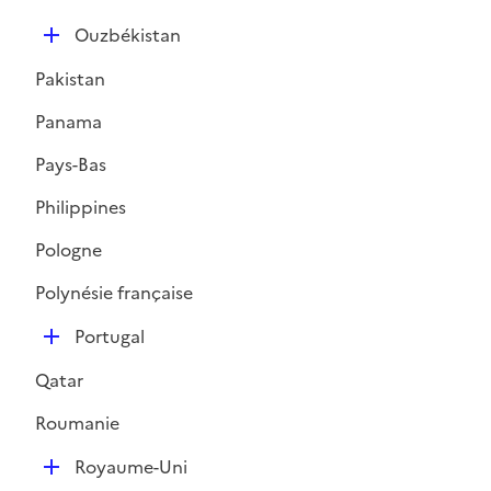
D
Ouzbékistan
é
Pakistan
p
l
Panama
i
Pays-Bas
e
r
Philippines
Pologne
Polynésie française
D
Portugal
é
Qatar
p
l
Roumanie
i
D
e
Royaume-Uni