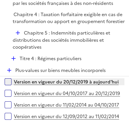
é
par les sociétés françaises à des non-résidents
p
Chapitre 4 : Taxation forfaitaire exigible en cas de
l
transformation ou apport en groupement forestier
i
e
D
Chapitre 5 : Indemnités particulières et
r
é
distributions des sociétés immobilières et
p
coopératives
l
D
Titre 4 : Régimes particuliers
i
é
e
D
Plus-values sur biens meubles incorporels
p
r
é
l
Versions sur la période
Version en vigueur du 20/12/2019 à aujourd'hui
p
i
l
e
Version en vigueur du 04/10/2017 au 20/12/2019
i
r
e
Version en vigueur du 11/02/2014 au 04/10/2017
r
Version en vigueur du 12/09/2012 au 11/02/2014