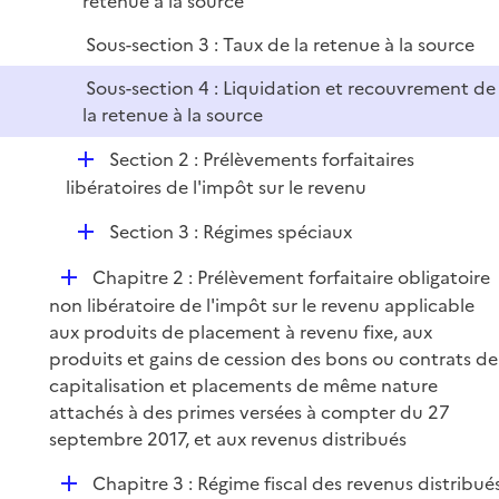
retenue à la source
Sous-section 3 : Taux de la retenue à la source
Sous-section 4 : Liquidation et recouvrement de
la retenue à la source
D
Section 2 : Prélèvements forfaitaires
é
libératoires de l'impôt sur le revenu
p
D
Section 3 : Régimes spéciaux
l
é
i
D
Chapitre 2 : Prélèvement forfaitaire obligatoire
p
e
é
non libératoire de l'impôt sur le revenu applicable
l
r
p
aux produits de placement à revenu fixe, aux
i
l
produits et gains de cession des bons ou contrats de
e
i
capitalisation et placements de même nature
r
e
attachés à des primes versées à compter du 27
r
septembre 2017, et aux revenus distribués
D
Chapitre 3 : Régime fiscal des revenus distribué