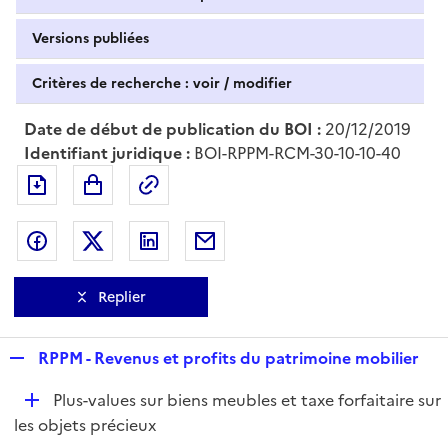
Versions publiées
Critères de recherche : voir / modifier
Date de début de publication du BOI :
20/12/2019
Identifiant juridique :
BOI-RPPM-RCM-30-10-10-40
Exporter le document au format pdf
Permalien : adresse web de ce doc
Partager sur Facebook
Partager sur Twitter
Partager sur LinkedIn
Partager par messagerie
Replier
R
RPPM - Revenus et profits du patrimoine mobilier
e
D
Plus-values sur biens meubles et taxe forfaitaire sur
p
é
les objets précieux
l
p