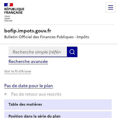
RÉPUBLIQUE
FRANÇAISE
bofip.impots.gouv.fr
Bulletin Officiel des Finances Publiques - Impôts
Recherche simple (références, mots clés, partie du titre
Formulaire
Rechercher
de
Recherche avancée
recherche
Voir le fil d'Ariane
Pas de date pour le plan
Pas de retour aux rescrits
Table des matières
Position dans la série du plan