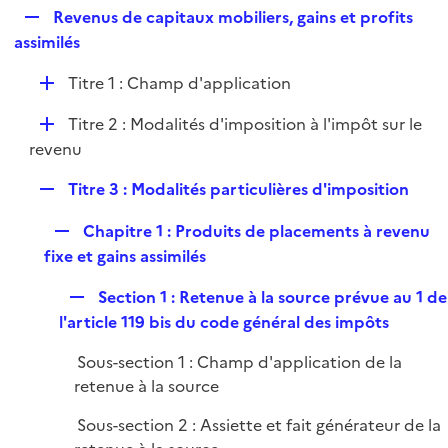
i
R
Revenus de capitaux mobiliers, gains et profits
l
e
e
assimilés
i
r
p
e
D
Titre 1 : Champ d'application
l
r
é
i
D
Titre 2 : Modalités d'imposition à l'impôt sur le
p
e
é
revenu
l
r
p
i
R
Titre 3 : Modalités particulières d'imposition
l
e
e
i
r
R
Chapitre 1 : Produits de placements à revenu
p
e
e
fixe et gains assimilés
l
r
p
i
R
Section 1 : Retenue à la source prévue au 1 de
l
e
e
l'article 119 bis du code général des impôts
i
r
p
e
Sous-section 1 : Champ d'application de la
l
r
retenue à la source
i
e
Sous-section 2 : Assiette et fait générateur de la
r