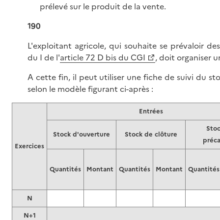
prélevé sur le produit de la vente.
190
L'exploitant agricole, qui souhaite se prévaloir de
du I de l'
article 72 D bis du CGI
, doit organiser 
A cette fin, il peut utiliser une fiche de suivi du 
selon le modèle figurant ci-après :
Entrées
Stoc
Stock d'ouverture
Stock de clôture
préca
Exercices
Quantités
Montant
Quantités
Montant
Quantités
N
N+1