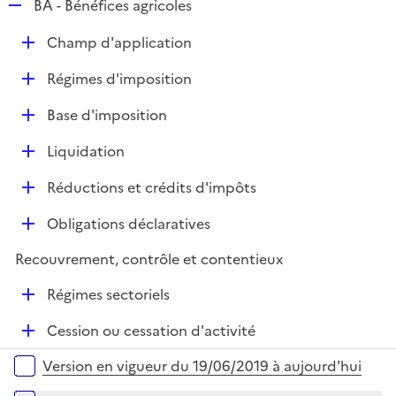
R
BA - Bénéfices agricoles
e
D
Champ d'application
p
é
l
D
Régimes d'imposition
p
i
é
l
e
D
Base d'imposition
p
i
r
é
l
e
D
Liquidation
p
i
r
é
l
e
D
Réductions et crédits d'impôts
p
i
r
é
l
e
D
Obligations déclaratives
p
i
r
é
l
e
Recouvrement, contrôle et contentieux
p
i
r
l
e
D
Régimes sectoriels
i
r
é
e
D
Cession ou cessation d'activité
p
r
é
l
Versions sur la période
Version en vigueur du 19/06/2019 à aujourd'hui
p
i
l