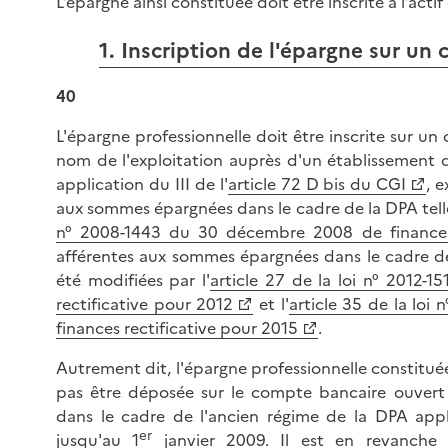
L’épargne ainsi constituée doit être inscrite à l’actif
1. Inscription de l'épargne sur un
40
L'épargne professionnelle doit être inscrite sur u
nom de l'exploitation auprès d'un établissement d
application du III de l'
article 72 D bis du CGI
, 
aux sommes épargnées dans le cadre de la DPA tell
n° 2008-1443 du 30 décembre 2008 de finances 
afférentes aux sommes épargnées dans le cadre de
été modifiées par l'
article 27 de la loi n° 2012-
rectificative pour 2012
et l'
article 35 de la lo
finances rectificative pour 2015
.
Autrement dit, l'épargne professionnelle constitué
pas être déposée sur le compte bancaire ouvert
dans le cadre de l'ancien régime de la DPA appli
er
jusqu'au 1
janvier 2009. Il est en revanche p