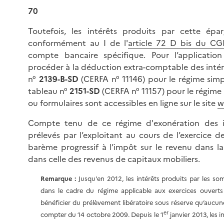
70
Toutefois, les intérêts produits par cette ép
conformément au I de l'
article 72 D bis du CG
compte bancaire spécifique. Pour l’application
procéder à la déduction extra-comptable des intérêt
n°
2139-B-SD
(CERFA n° 11146) pour le régime simp
tableau n°
2151-SD
(CERFA n° 11157) pour le régime 
ou formulaires sont accessibles en ligne sur le site
w
Compte tenu de ce régime d'exonération des inté
prélevés par l’exploitant au cours de l’exercice d
barème progressif à l’impôt sur le revenu dans la
dans celle des revenus de capitaux mobiliers.
Remarque :
Jusqu'en 2012, les intérêts produits par les s
dans le cadre du régime applicable aux exercices ouvert
bénéficier du prélèvement libératoire sous réserve qu’aucu
er
compter du 14 octobre 2009. Depuis le 1
janvier 2013, les 