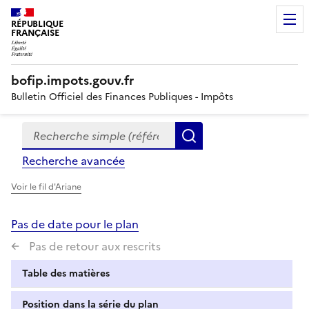
RÉPUBLIQUE
FRANÇAISE
bofip.impots.gouv.fr
Bulletin Officiel des Finances Publiques - Impôts
Recherche simple (références, mots clés, partie du titre
Formulaire
Rechercher
de
Recherche avancée
recherche
Voir le fil d'Ariane
Pas de date pour le plan
Pas de retour aux rescrits
Table des matières
Position dans la série du plan