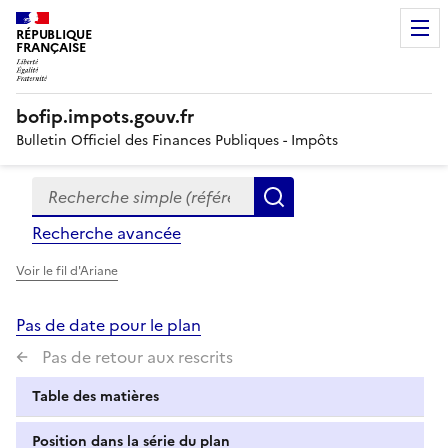
RÉPUBLIQUE
FRANÇAISE
bofip.impots.gouv.fr
Bulletin Officiel des Finances Publiques - Impôts
Recherche simple (références, mots clés, partie du titre
Formulaire
Rechercher
de
Recherche avancée
recherche
Voir le fil d'Ariane
Pas de date pour le plan
Pas de retour aux rescrits
Table des matières
Position dans la série du plan