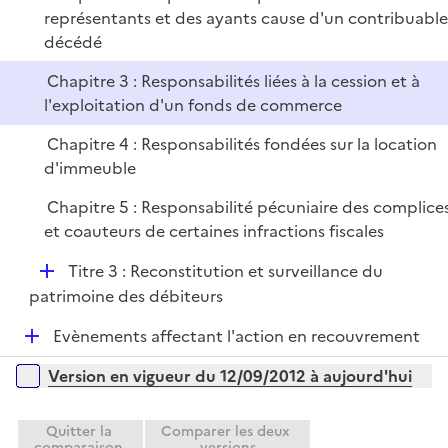
i
représentants et des ayants cause d'un contribuable
e
décédé
r
Chapitre 3 : Responsabilités liées à la cession et à
l'exploitation d'un fonds de commerce
Chapitre 4 : Responsabilités fondées sur la location
d'immeuble
Chapitre 5 : Responsabilité pécuniaire des complice
et coauteurs de certaines infractions fiscales
D
Titre 3 : Reconstitution et surveillance du
é
patrimoine des débiteurs
p
D
Evènements affectant l'action en recouvrement
l
é
i
Versions sur la période
Version en vigueur du 12/09/2012 à aujourd'hui
p
e
l
r
i
Quitter la
Comparer les deux
comparaison
versions