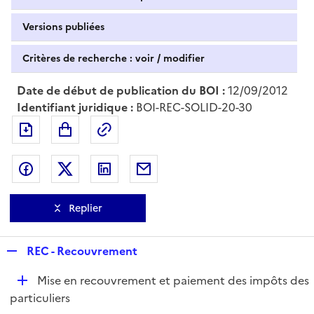
Versions publiées
Critères de recherche : voir / modifier
Date de début de publication du BOI :
12/09/2012
Identifiant juridique :
BOI-REC-SOLID-20-30
Exporter le document au format pdf
Permalien : adresse web de ce doc
Partager sur Facebook
Partager sur Twitter
Partager sur LinkedIn
Partager par messagerie
Replier
R
REC - Recouvrement
e
D
Mise en recouvrement et paiement des impôts des
p
é
particuliers
l
p