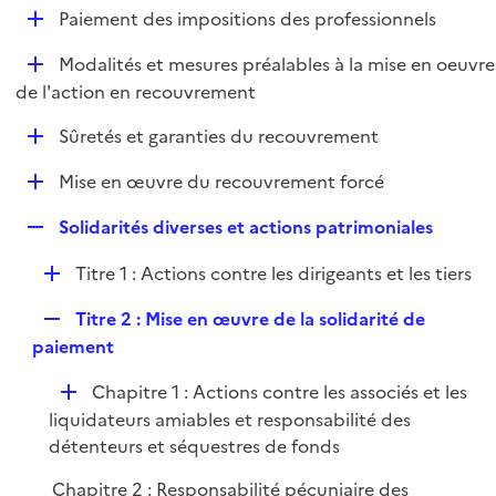
i
D
Paiement des impositions des professionnels
l
e
é
i
r
D
Modalités et mesures préalables à la mise en oeuvre
p
e
é
de l'action en recouvrement
l
r
p
i
D
Sûretés et garanties du recouvrement
l
e
é
i
r
D
Mise en œuvre du recouvrement forcé
p
e
é
l
r
R
Solidarités diverses et actions patrimoniales
p
i
e
l
e
D
Titre 1 : Actions contre les dirigeants et les tiers
p
i
r
é
l
e
R
Titre 2 : Mise en œuvre de la solidarité de
p
i
r
e
paiement
l
e
p
i
r
D
Chapitre 1 : Actions contre les associés et les
l
e
é
liquidateurs amiables et responsabilité des
i
r
p
détenteurs et séquestres de fonds
e
l
r
Chapitre 2 : Responsabilité pécuniaire des