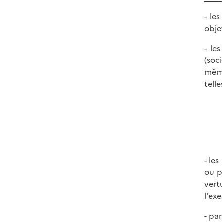
- le
objet
- le
(soci
même
tell
- le
ou p
vert
l'ex
- pa