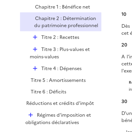
l
e
Chapitre 1 : Bénéfice net
i
r
10
e
Chapitre 2 : Détermination
r
du patrimoine professionnel
Dès 
cet 
D
Titre 2 : Recettes
é
20
D
Titre 3 : Plus-values et
p
é
moins-values
A l'
l
p
cett
i
D
Titre 4 : Dépenses
l
l'exe
e
é
i
r
Titre 5 : Amortissements
p
R
e
l
i
r
Titre 6 : Déficits
i
30
Réductions et crédits d'impôt
e
r
D'un
D
Régimes d'imposition et
béné
é
obligations déclaratives
p