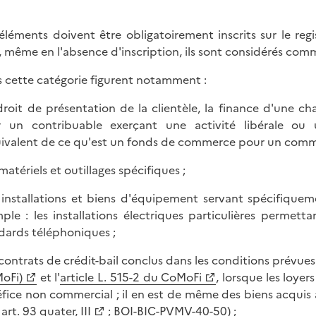
éléments doivent être obligatoirement inscrits sur le reg
, même en l'absence d'inscription, ils sont considérés com
 cette catégorie figurent notamment :
 droit de présentation de la clientèle, la finance d'une cha
 un contribuable exerçant une activité libérale ou 
uivalent de ce qu'est un fonds de commerce pour un comm
 matériels et outillages spécifiques ;
s installations et biens d'équipement servant spécifiquemen
ple : les installations électriques particulières permett
dards téléphoniques ;
s contrats de crédit-bail conclus dans les conditions prévues 
oFi)
et l'
article L. 515-2 du CoMoFi
, lorsque les loye
fice non commercial ; il en est de même des biens acquis à
art. 93 quater, III
;
BOI-BIC-PVMV-40-50
) ;