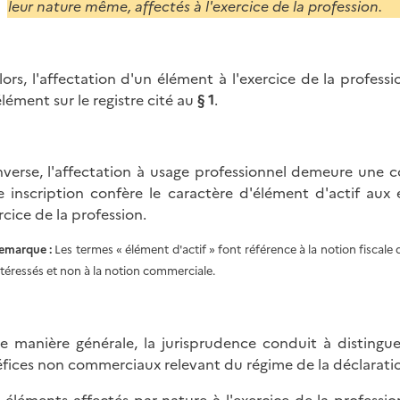
leur nature même, affectés à l'exercice de la profession.
lors, l'affectation d'un élément à l'exercice de la profes
élément sur le registre cité au
§ 1
.
inverse, l'affectation à usage professionnel demeure une co
e inscription confère le caractère d'élément d'actif aux
rcice de la profession.
emarque :
Les termes « élément d'actif » font référence à la notion fiscale
ntéressés et non à la notion commerciale.
e manière générale, la jurisprudence conduit à distinguer
fices non commerciaux relevant du régime de la déclaration