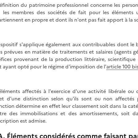
éfinition du patrimoine professionnel concerne les personne
i les membres des sociétés de fait pour les éléments ut
rtiennent en propre et dont ils n'ont pas fait apport à la s
ispositif s'applique également aux contribuables dont le
es prévues en matière de traitements et salaires (agents gé
fices provenant de la production littéraire, scientifiqu
t ayant opté pour le régime d'imposition de l'
article 100 b
éléments affectés à l'exercice d'une activité libérale o
jet d'une distinction selon qu'ils sont ou non affectés 
inction détermine en effet leur classement soit dans la caté
stre des immobilisations et des amortissements, soit da
scription est admise.
A. Éléments considérés comme faisant par