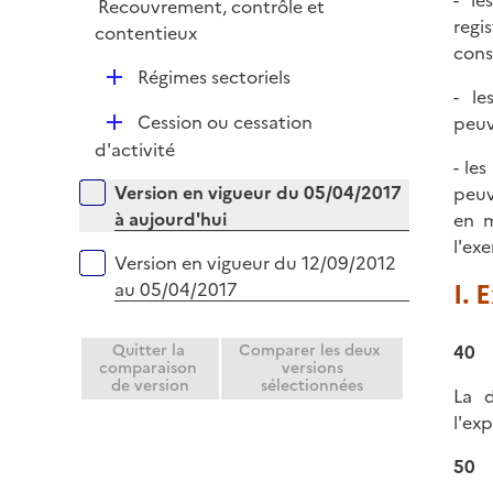
- le
Recouvrement, contrôle et
l
regi
contentieux
i
cons
e
D
Régimes sectoriels
r
- le
é
D
Cession ou cessation
peuv
p
é
d'activité
l
- le
p
i
Versions sur la période
Version en vigueur du 05/04/2017
peuv
l
e
à aujourd'hui
en m
i
r
l'exe
e
Version en vigueur du 12/09/2012
r
I. 
au 05/04/2017
Quitter la
Comparer les deux
40
comparaison
versions
de version
sélectionnées
La d
l'ex
50