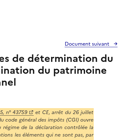
Document suivant
les de détermination du
ination du patrimoine
nnel
85, n° 43759
et CE, arrêt du 26 juillet
9 du code général des impôts (CGI) ouvre
 régime de la déclaration contrôlée la
sations les éléments qui ne sont pas, par