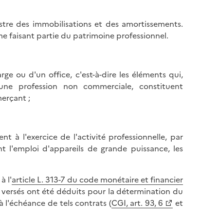
l
p
a
a
istre des immobilisations et des amortissements.
p
g
me faisant partie du patrimoine professionnel.
a
e
g
e
rge ou d'un office, c'est-à-dire les éléments qui,
une profession non commerciale, constituent
erçant ;
t à l'exercice de l'activité professionnelle, par
ant l'emploi d'appareils de grande puissance, les
à l'
article L. 313-7 du code monétaire et financier
rs versés ont été déduits pour la détermination du
 l'échéance de tels contrats (
CGI, art. 93, 6
et