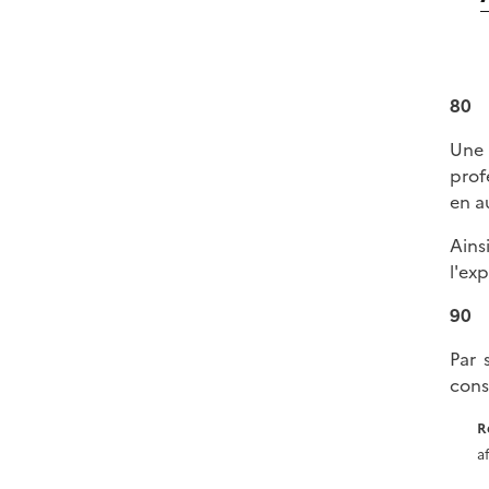
80
Une 
prof
en a
Ains
l'ex
90
Par 
cons
R
a