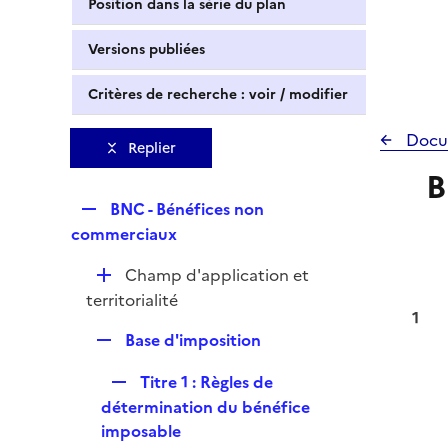
Position dans la série du plan
Versions publiées
Critères de recherche : voir / modifier
Docu
Replier
B
R
BNC - Bénéfices non
e
commerciaux
p
D
Champ d'application et
l
é
territorialité
i
1
p
e
R
Base d'imposition
l
r
e
i
R
Titre 1 : Règles de
p
e
e
détermination du bénéfice
l
r
p
imposable
i