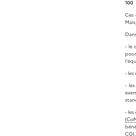
100
Ces 
Mais
Dans
- le
pour
l'éq
- les
- le
exem
stan
- le
(CoM
béné
CGI, 