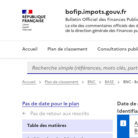
bofip.impots.gouv.fr
RÉPUBLIQUE
Bulletin Officiel des Finances Publ
FRANÇAISE
Le site des commentaires officiels des d
de la direction générale des Finances p
Accueil
Plan de classement
Consultations publi
Recherche simple (références, mots clés, partie 
Formulaire
de
recherche
Accueil
Plan de classement
BNC
BASE
BNC - Ba
Pas de date pour le plan
Date de 
Identifia
Pas de retour aux rescrits
A
Table des matières
B