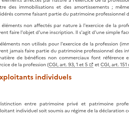
s éléments affectés par nature à l'exercice de la professio
stre des immobilisations et des amortissements ; même
idérés comme faisant partie du patrimoine professionnel d
s éléments non affectés par nature à l'exercice de la profes
ent faire l'objet d'une inscription. Il s'agit d'une simple fa
s éléments non utilisés pour l'exercice de la profession (
ent jamais faire partie du patrimoine professionnel des int
atière de bénéfices non commerciaux font référence ex
rcice de la profession (
CGI, art. 93, 1 et 5
et
CGI, art. 151
Exploitants individuels
istinction entre patrimoine privé et patrimoine prof
ploitant individuel soit soumis au régime de la déclaration