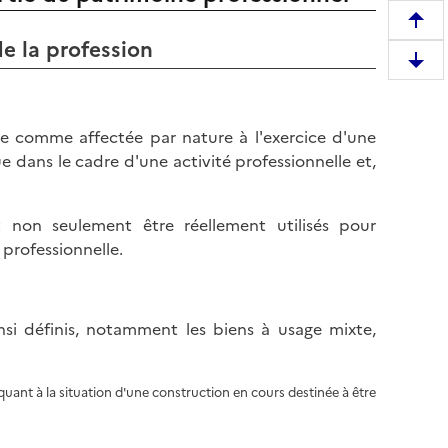
R
de la profession
e
D
m
e
o
s
n
ée comme affectée par nature à l'exercice d'une
c
t
e dans le cadre d'une activité professionnelle et,
e
e
n
r
d
e
t non seulement être réellement utilisés pour
r
n
é professionnelle.
e
h
e
a
n
u
insi définis, notamment les biens à usage mixte,
b
t
a
d
s
e
uant à la situation d'une construction en cours destinée à être
d
l
e
a