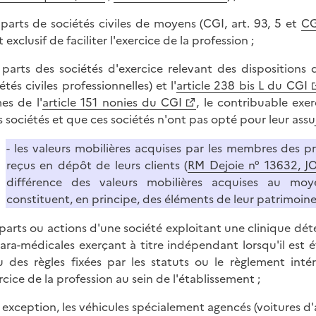
s parts de sociétés civiles de moyens (CGI, art. 93, 5 et
CG
 exclusif de faciliter l'exercice de la profession ;
s parts des sociétés d'exercice relevant des dispositions d
étés civiles professionnelles) et l'
article 238 bis L du CGI
s de l'
article 151 nonies du CGI
, le contribuable exe
es sociétés et que ces sociétés n'ont pas opté pour leur assuj
- les valeurs mobilières acquises par les membres des p
reçus en dépôt de leurs clients (
RM Dejoie n° 13632, JO
différence des valeurs mobilières acquises au moy
constituent, en principe, des éléments de leur patrimoine 
s parts ou actions d'une société exploitant une clinique d
ara-médicales exerçant à titre indépendant lorsqu'il est ét
u des règles fixées par les statuts ou le règlement inté
ercice de la profession au sein de l'établissement ;
r exception, les véhicules spécialement agencés (voitures d