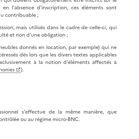
n qui doivent obligatoirement être inscrits sur le
 en l'absence d'inscription, ces éléments sont
u contribuable ;
sion, mais utilisés dans le cadre de celle-ci, qui
culté et non d'une obligation ;
immeubles donnés en location, par exemple) qui ne
éressés dès lors que les divers textes applicables
clusivement à la notion d'éléments affectés à
 nonies
).
essionnel s'effectue de la même manière, que
 contrôlée ou au régime micro-BNC.