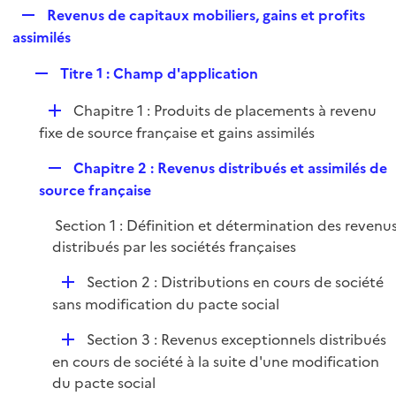
i
R
Revenus de capitaux mobiliers, gains et profits
l
e
e
assimilés
i
r
p
e
R
Titre 1 : Champ d'application
l
r
e
i
D
Chapitre 1 : Produits de placements à revenu
p
e
é
fixe de source française et gains assimilés
l
r
p
i
R
Chapitre 2 : Revenus distribués et assimilés de
l
e
e
source française
i
r
p
e
Section 1 : Définition et détermination des revenu
l
r
distribués par les sociétés françaises
i
e
D
Section 2 : Distributions en cours de société
r
é
sans modification du pacte social
p
D
Section 3 : Revenus exceptionnels distribués
l
é
en cours de société à la suite d'une modification
i
p
du pacte social
e