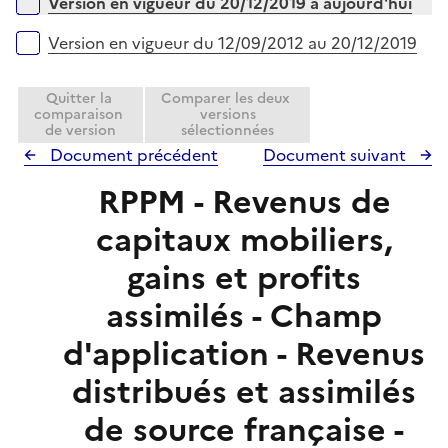
e
Versions sur la période
Version en vigueur du 20/12/2019 à aujourd'hui
p
i
r
l
e
Version en vigueur du 12/09/2012 au 20/12/2019
i
r
e
Quitter la
Comparer les deux
r
comparaison
versions
de version
sélectionnées
Document précédent
Document suivant
RPPM - Revenus de
capitaux mobiliers,
gains et profits
assimilés - Champ
d'application - Revenus
distribués et assimilés
de source française -