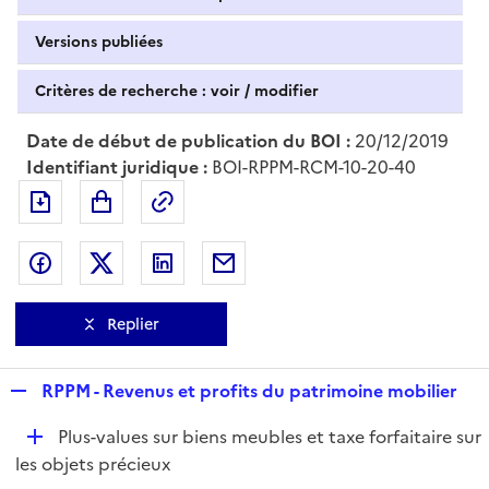
Versions publiées
Critères de recherche : voir / modifier
Date de début de publication du BOI :
20/12/2019
Identifiant juridique :
BOI-RPPM-RCM-10-20-40
Exporter le document au format pdf
Permalien : adresse web de ce doc
Partager sur Facebook
Partager sur Twitter
Partager sur LinkedIn
Partager par messagerie
Replier
R
RPPM - Revenus et profits du patrimoine mobilier
e
D
Plus-values sur biens meubles et taxe forfaitaire sur
p
é
les objets précieux
l
p