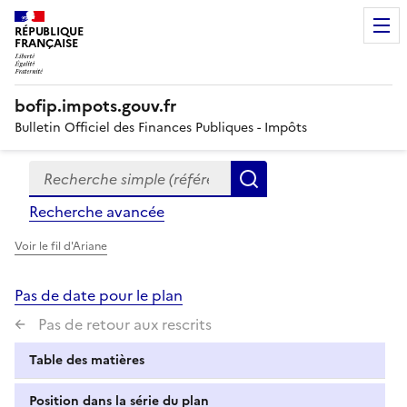
RÉPUBLIQUE
FRANÇAISE
bofip.impots.gouv.fr
Bulletin Officiel des Finances Publiques - Impôts
Recherche simple (références, mots clés, partie du titre
Formulaire
Rechercher
de
Recherche avancée
recherche
Voir le fil d'Ariane
Pas de date pour le plan
Pas de retour aux rescrits
Table des matières
Position dans la série du plan