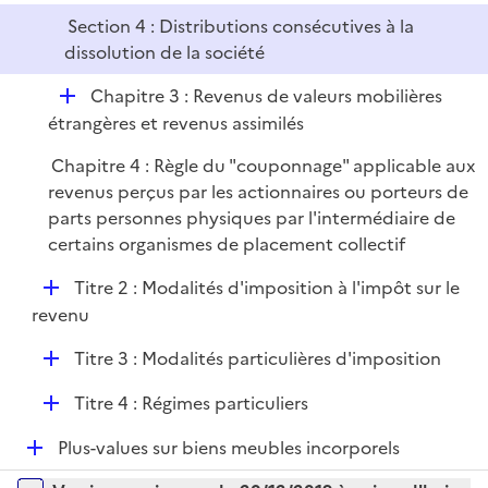
l
r
Section 4 : Distributions consécutives à la
i
dissolution de la société
e
r
D
Chapitre 3 : Revenus de valeurs mobilières
é
étrangères et revenus assimilés
p
Chapitre 4 : Règle du "couponnage" applicable aux
l
revenus perçus par les actionnaires ou porteurs de
i
parts personnes physiques par l'intermédiaire de
e
certains organismes de placement collectif
r
D
Titre 2 : Modalités d'imposition à l'impôt sur le
é
revenu
p
D
Titre 3 : Modalités particulières d'imposition
l
é
i
D
Titre 4 : Régimes particuliers
p
e
é
l
r
D
Plus-values sur biens meubles incorporels
p
i
é
l