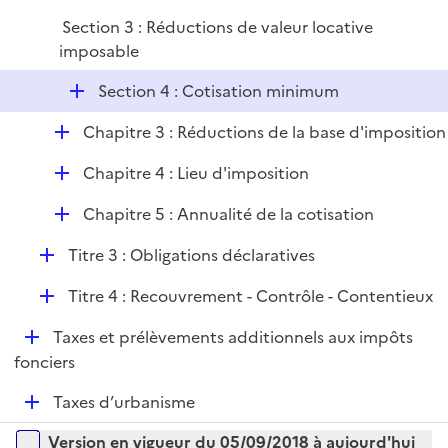
p
i
Section 3 : Réductions de valeur locative
l
e
imposable
i
r
e
D
Section 4 : Cotisation minimum
r
é
D
Chapitre 3 : Réductions de la base d'imposition
p
é
l
D
Chapitre 4 : Lieu d'imposition
p
i
é
l
e
D
Chapitre 5 : Annualité de la cotisation
p
i
r
é
l
e
D
Titre 3 : Obligations déclaratives
p
i
r
é
l
e
D
Titre 4 : Recouvrement - Contrôle - Contentieux
p
i
r
é
l
e
D
Taxes et prélèvements additionnels aux impôts
p
i
r
é
fonciers
l
e
p
i
r
D
Taxes d’urbanisme
l
e
é
i
r
Versions sur la période
Version en vigueur du 05/09/2018 à aujourd'hui