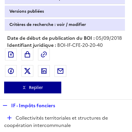
Versions publiées
Critères de recherche : voir / modifier
Date de début de publication du BOI :
05/09/2018
Identifiant juridique :
BOI-IF-CFE-20-20-40
Exporter le document au format pdf
Permalien : adresse web de ce doc
Partager sur Facebook
Partager sur Twitter
Partager sur LinkedIn
Partager par messagerie
Replier
R
IF - Impôts fonciers
e
D
Collectivités territoriales et structures de
p
é
coopération intercommunale
l
p