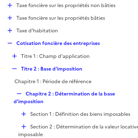
i
D
Taxe foncière sur les propriétés non bâties
l
e
é
i
r
D
Taxe foncière sur les propriétés bâties
p
e
é
l
r
D
Taxe d'habitation
p
i
é
l
e
R
Cotisation foncière des entreprises
p
i
r
e
l
e
D
Titre 1 : Champ d'application
p
i
r
é
l
e
R
Titre 2 : Base d'imposition
p
i
r
e
l
e
Chapitre 1 : Période de référence
p
i
r
l
e
R
Chapitre 2 : Détermination de la base
i
r
e
d'imposition
e
p
r
D
Section 1 : Définition des biens imposables
l
é
i
D
Section 2 : Détermination de la valeur locativ
p
e
é
imposable
l
r