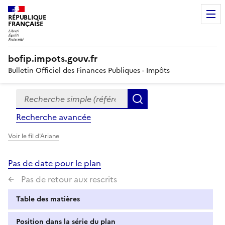
RÉPUBLIQUE
FRANÇAISE
bofip.impots.gouv.fr
Bulletin Officiel des Finances Publiques - Impôts
Recherche simple (références, mots clés, partie du titre
Formulaire
Rechercher
de
Recherche avancée
recherche
Voir le fil d'Ariane
Pas de date pour le plan
Pas de retour aux rescrits
Table des matières
Position dans la série du plan