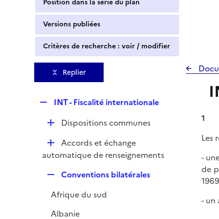
Position dans la série du plan
Versions publiées
Critères de recherche : voir / modifier
Docu
Replier
I
R
INT - Fiscalité internationale
e
1
D
Dispositions communes
p
é
l
Les r
D
Accords et échange
p
i
é
automatique de renseignements
l
- un
e
p
i
de p
r
R
Conventions bilatérales
l
e
1969
e
i
r
Afrique du sud
p
- un 
e
l
r
Albanie