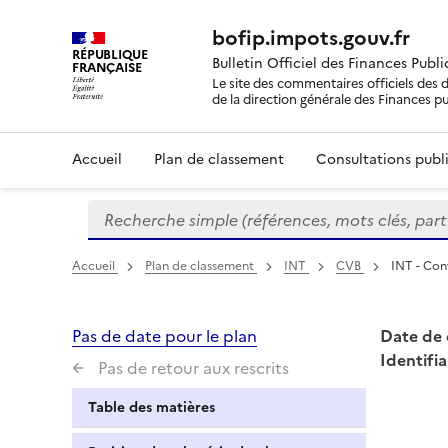
bofip.impots.gouv.fr
RÉPUBLIQUE
Bulletin Officiel des Finances Publ
FRANÇAISE
Le site des commentaires officiels des d
de la direction générale des Finances p
Accueil
Plan de classement
Consultations publi
Recherche simple (références, mots clés, partie 
Formulaire
de
recherche
Accueil
Plan de classement
INT
CVB
INT - Con
Pas de date pour le plan
Date de 
Identifia
Pas de retour aux rescrits
Table des matières