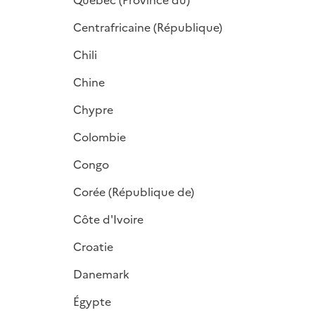
Québec (Province du)
p
l
Centrafricaine (République)
i
Chili
e
r
Chine
Chypre
Colombie
Congo
Corée (République de)
Côte d'Ivoire
Croatie
Danemark
Égypte