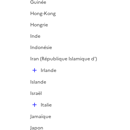
Guinée
Hong-Kong
Hongrie
Inde
Indonésie
Iran (République Islamique d')
D
Irlande
é
Islande
p
l
Israël
i
D
e
Italie
é
r
Jamaïque
p
l
Japon