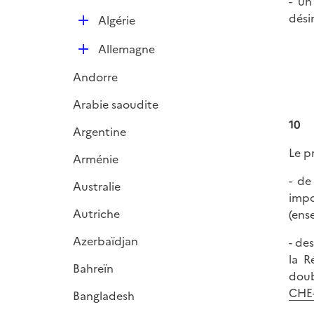
- un
i
dési
e
D
Algérie
r
é
D
Allemagne
p
é
l
Andorre
p
i
l
e
Arabie saoudite
i
r
10
Argentine
e
r
Le pr
Arménie
- de
Australie
impo
Autriche
(ens
Azerbaïdjan
- de
la R
Bahreïn
doub
CHE
Bangladesh