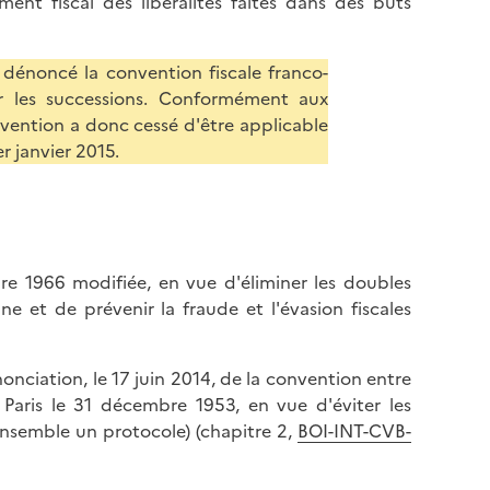
nt fiscal des libéralités faites dans des buts
 dénoncé la convention fiscale franco-
r les successions. Conformément aux
nvention a donc cessé d'être applicable
r janvier 2015.
re 1966 modifiée, en vue d'éliminer les doubles
ne et de prévenir la fraude et l'évasion fiscales
nonciation, le 17 juin 2014, de la convention entre
 Paris le 31 décembre 1953, en vue d'éviter les
ensemble un protocole) (chapitre 2,
BOI-INT-CVB-