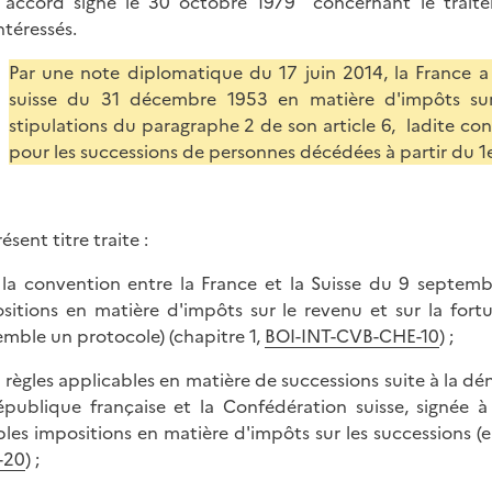
 accord signé le 30 octobre 1979 concernant le traiteme
ntéressés.
Par une note diplomatique du 17 juin 2014, la France a
suisse du 31 décembre 1953 en matière d'impôts su
stipulations du paragraphe 2 de son article 6, ladite co
pour les successions de personnes décédées à partir du 1e
ésent titre traite :
 la convention entre la France et la Suisse du 9 septemb
sitions en matière d'impôts sur le revenu et sur la fortu
emble un protocole) (chapitre 1,
BOI-INT-CVB-CHE-10
) ;
s règles applicables en matière de successions suite à la dé
épublique française et la Confédération suisse, signée à
les impositions en matière d'impôts sur les successions (
-20
) ;