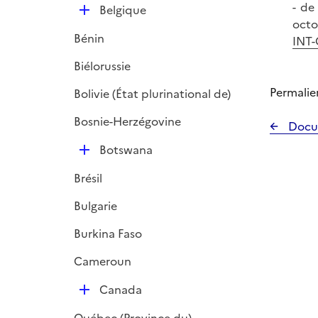
- de
D
Belgique
octo
é
Bénin
INT
p
l
Biélorussie
i
Permalie
Bolivie (État plurinational de)
e
r
Bosnie-Herzégovine
Docu
D
Botswana
é
Brésil
p
l
Bulgarie
i
Burkina Faso
e
r
Cameroun
D
Canada
é