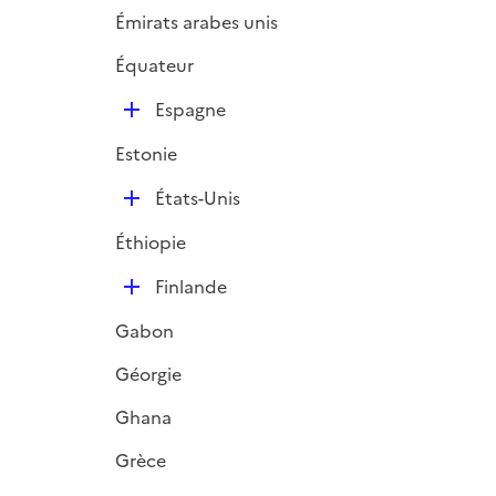
Émirats arabes unis
Équateur
D
Espagne
é
Estonie
p
l
D
États-Unis
i
é
e
Éthiopie
p
r
l
D
Finlande
i
é
e
Gabon
p
r
l
Géorgie
i
Ghana
e
r
Grèce