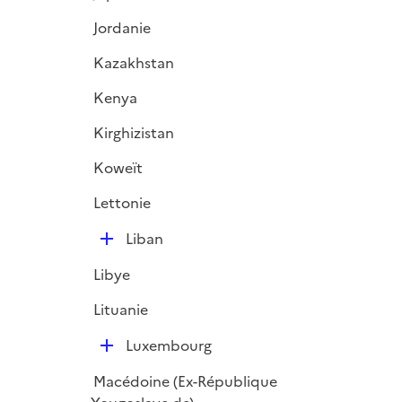
i
Jordanie
e
r
Kazakhstan
Kenya
Kirghizistan
Koweït
Lettonie
D
Liban
é
Libye
p
l
Lituanie
i
D
e
Luxembourg
é
r
Macédoine (Ex-République
p