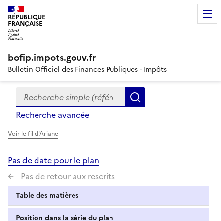
RÉPUBLIQUE
FRANÇAISE
bofip.impots.gouv.fr
Bulletin Officiel des Finances Publiques - Impôts
Recherche simple (références, mots clés, partie du titre
Formulaire
Rechercher
de
Recherche avancée
recherche
Voir le fil d'Ariane
Pas de date pour le plan
Pas de retour aux rescrits
Table des matières
Position dans la série du plan