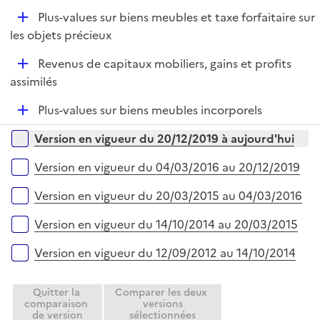
e
D
Plus-values sur biens meubles et taxe forfaitaire sur
p
é
les objets précieux
l
p
i
D
Revenus de capitaux mobiliers, gains et profits
l
e
é
assimilés
i
r
p
e
D
Plus-values sur biens meubles incorporels
l
r
é
i
Versions sur la période
Version en vigueur du 20/12/2019 à aujourd'hui
p
e
l
r
Version en vigueur du 04/03/2016 au 20/12/2019
i
e
Version en vigueur du 20/03/2015 au 04/03/2016
r
Version en vigueur du 14/10/2014 au 20/03/2015
Version en vigueur du 12/09/2012 au 14/10/2014
Quitter la
Comparer les deux
comparaison
versions
de version
sélectionnées