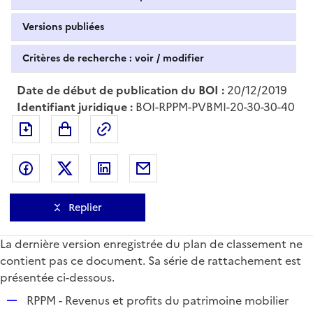
Versions publiées
Critères de recherche : voir / modifier
Date de début de publication du BOI :
20/12/2019
Identifiant juridique :
BOI-RPPM-PVBMI-20-30-30-40
Exporter le document au format pdf
Permalien : adresse web de ce doc
Partager sur Facebook
Partager sur Twitter
Partager sur LinkedIn
Partager par messagerie
Replier
La dernière version enregistrée du plan de classement ne
contient pas ce document. Sa série de rattachement est
présentée ci-dessous.
R
RPPM - Revenus et profits du patrimoine mobilier