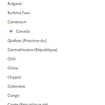
l
Bulgarie
i
Burkina Faso
e
r
Cameroun
D
Canada
é
Québec (Province du)
p
l
Centrafricaine (République)
i
Chili
e
r
Chine
Chypre
Colombie
Congo
Corée (République de)