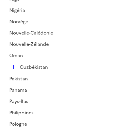
Nigéria
Norvège
Nouvelle-Calédonie
Nouvelle-Zélande
Oman
D
Ouzbékistan
é
Pakistan
p
l
Panama
i
Pays-Bas
e
r
Philippines
Pologne