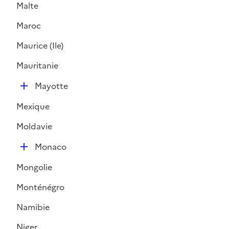
Malte
Maroc
Maurice (Ile)
Mauritanie
D
Mayotte
é
Mexique
p
l
Moldavie
i
D
e
Monaco
é
r
Mongolie
p
l
Monténégro
i
Namibie
e
r
Niger