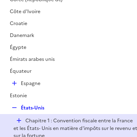
Côte d'Ivoire
Croatie
Danemark
Égypte
Émirats arabes unis
Équateur
D
Espagne
é
Estonie
p
l
R
États-Unis
i
e
e
D
Chapitre 1 : Convention fiscale entre la France
p
r
é
et les États- Unis en matière d'impôts sur le revenu e
l
p
sur la fortune
i