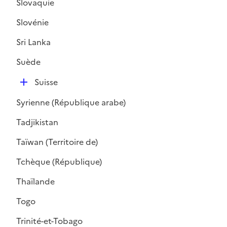
Slovaquie
e
r
Slovénie
Sri Lanka
Suède
D
Suisse
é
Syrienne (République arabe)
p
l
Tadjikistan
i
Taïwan (Territoire de)
e
r
Tchèque (République)
Thaïlande
Togo
Trinité-et-Tobago