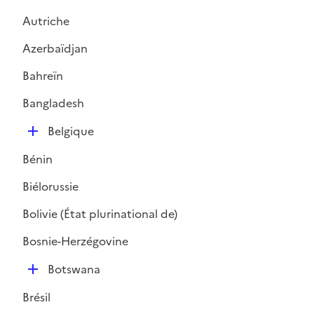
Autriche
Azerbaïdjan
Bahreïn
Bangladesh
D
Belgique
é
Bénin
p
l
Biélorussie
i
Bolivie (État plurinational de)
e
r
Bosnie-Herzégovine
D
Botswana
é
Brésil
p