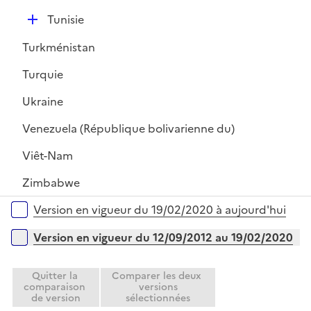
D
Tunisie
é
Turkménistan
p
l
Turquie
i
Ukraine
e
r
Venezuela (République bolivarienne du)
Viêt-Nam
Zimbabwe
Versions sur la période
Version en vigueur du 19/02/2020 à aujourd'hui
Version en vigueur du 12/09/2012 au 19/02/2020
Quitter la
Comparer les deux
comparaison
versions
de version
sélectionnées