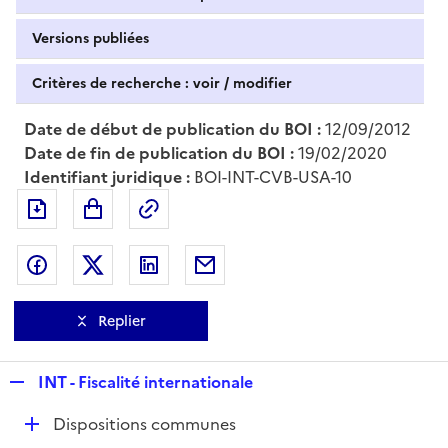
Versions publiées
Critères de recherche : voir / modifier
Date de début de publication du BOI :
12/09/2012
Date de fin de publication du BOI :
19/02/2020
Identifiant juridique :
BOI-INT-CVB-USA-10
Exporter le document au format pdf
Permalien : adresse web de ce doc
Partager sur Facebook
Partager sur Twitter
Partager sur LinkedIn
Partager par messagerie
Replier
R
INT - Fiscalité internationale
e
D
Dispositions communes
p
é