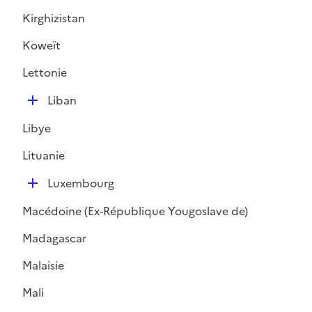
Kirghizistan
Koweït
Lettonie
D
Liban
é
Libye
p
l
Lituanie
i
D
e
Luxembourg
é
r
Macédoine (Ex-République Yougoslave de)
p
l
Madagascar
i
Malaisie
e
r
Mali