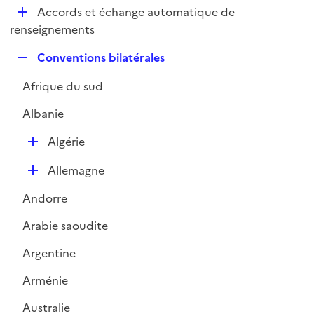
l
D
Accords et échange automatique de
p
i
é
renseignements
l
e
p
i
r
R
Conventions bilatérales
l
e
e
i
r
Afrique du sud
p
e
l
r
Albanie
i
e
D
Algérie
r
é
D
Allemagne
p
é
l
Andorre
p
i
l
e
Arabie saoudite
i
r
Argentine
e
r
Arménie
Australie