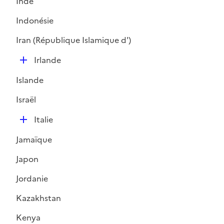
Inde
Indonésie
Iran (République Islamique d')
D
Irlande
é
Islande
p
l
Israël
i
D
e
Italie
é
r
Jamaïque
p
l
Japon
i
Jordanie
e
r
Kazakhstan
Kenya