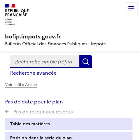
RÉPUBLIQUE
FRANÇAISE
bofip.impots.gouv.fr
Bulletin Officiel des Finances Publiques - Impôts
Recherche simple (références, mots clés, partie du titre
Formulaire
Rechercher
de
Recherche avancée
recherche
Voir le fil d'Ariane
Pas de date pour le plan
Pas de retour aux rescrits
Table des matières
Position dans la série du plan