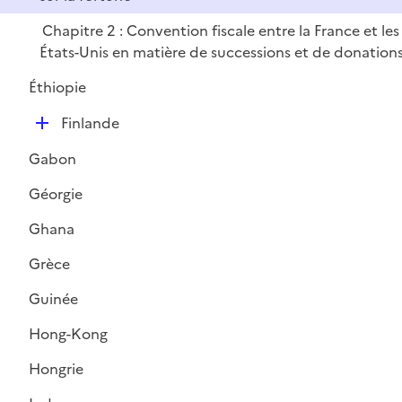
l
e
Chapitre 2 : Convention fiscale entre la France et les
i
r
États-Unis en matière de successions et de donation
e
r
Éthiopie
D
Finlande
é
Gabon
p
l
Géorgie
i
Ghana
e
r
Grèce
Guinée
Hong-Kong
Hongrie