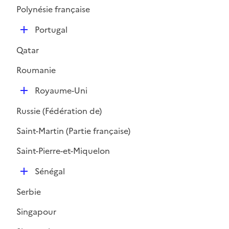
Polynésie française
D
Portugal
é
Qatar
p
l
Roumanie
i
D
e
Royaume-Uni
é
r
Russie (Fédération de)
p
l
Saint-Martin (Partie française)
i
Saint-Pierre-et-Miquelon
e
r
D
Sénégal
é
Serbie
p
l
Singapour
i