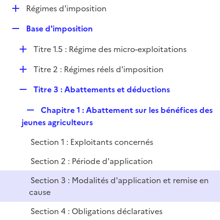
l
D
Régimes d'imposition
p
i
é
l
e
R
Base d'imposition
p
i
r
e
l
e
D
Titre 1.5 : Régime des micro-exploitations
p
i
r
é
l
e
D
Titre 2 : Régimes réels d'imposition
p
i
r
é
l
e
R
Titre 3 : Abattements et déductions
p
i
r
e
l
e
R
Chapitre 1 : Abattement sur les bénéfices des
p
i
r
e
jeunes agriculteurs
l
e
p
i
r
Section 1 : Exploitants concernés
l
e
i
r
Section 2 : Période d'application
e
Section 3 : Modalités d'application et remise en
r
cause
Section 4 : Obligations déclaratives