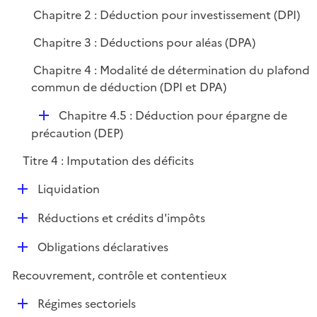
Chapitre 2 : Déduction pour investissement (DPI)
Chapitre 3 : Déductions pour aléas (DPA)
Chapitre 4 : Modalité de détermination du plafond
commun de déduction (DPI et DPA)
D
Chapitre 4.5 : Déduction pour épargne de
é
précaution (DEP)
p
Titre 4 : Imputation des déficits
l
i
D
Liquidation
e
é
r
D
Réductions et crédits d'impôts
p
é
l
D
Obligations déclaratives
p
i
é
l
e
Recouvrement, contrôle et contentieux
p
i
r
l
e
D
Régimes sectoriels
i