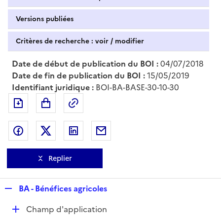
Versions publiées
Critères de recherche : voir / modifier
Date de début de publication du BOI :
04/07/2018
Date de fin de publication du BOI :
15/05/2019
Identifiant juridique :
BOI-BA-BASE-30-10-30
Exporter le document au format pdf
Permalien : adresse web de ce doc
Partager sur Facebook
Partager sur Twitter
Partager sur LinkedIn
Partager par messagerie
Replier
R
BA - Bénéfices agricoles
e
D
Champ d'application
p
é