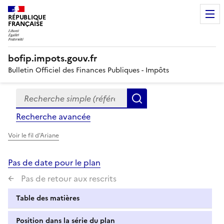
RÉPUBLIQUE
FRANÇAISE
bofip.impots.gouv.fr
Bulletin Officiel des Finances Publiques - Impôts
Recherche simple (références, mots clés, partie du titre
Formulaire
Rechercher
de
Recherche avancée
recherche
Voir le fil d'Ariane
Pas de date pour le plan
Pas de retour aux rescrits
Table des matières
Position dans la série du plan