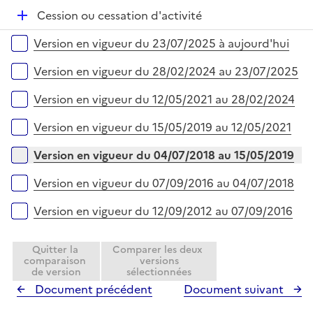
r
é
e
D
Cession ou cessation d'activité
p
r
é
l
Versions sur la période
Version en vigueur du 23/07/2025 à aujourd'hui
p
i
l
e
Version en vigueur du 28/02/2024 au 23/07/2025
i
r
e
Version en vigueur du 12/05/2021 au 28/02/2024
r
Version en vigueur du 15/05/2019 au 12/05/2021
Version en vigueur du 04/07/2018 au 15/05/2019
Version en vigueur du 07/09/2016 au 04/07/2018
Version en vigueur du 12/09/2012 au 07/09/2016
Quitter la
Comparer les deux
comparaison
versions
de version
sélectionnées
Document précédent
Document suivant