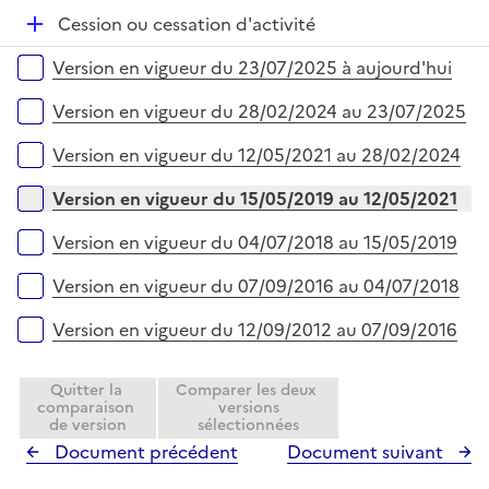
r
é
e
D
Cession ou cessation d'activité
p
r
é
l
Versions sur la période
Version en vigueur du 23/07/2025 à aujourd'hui
p
i
l
e
Version en vigueur du 28/02/2024 au 23/07/2025
i
r
e
Version en vigueur du 12/05/2021 au 28/02/2024
r
Version en vigueur du 15/05/2019 au 12/05/2021
Version en vigueur du 04/07/2018 au 15/05/2019
Version en vigueur du 07/09/2016 au 04/07/2018
Version en vigueur du 12/09/2012 au 07/09/2016
Quitter la
Comparer les deux
comparaison
versions
de version
sélectionnées
Document précédent
Document suivant