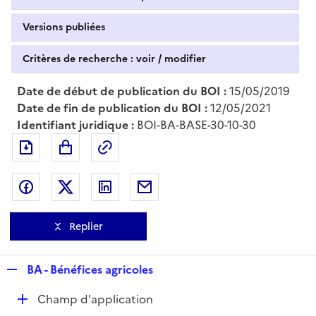
Versions publiées
Critères de recherche : voir / modifier
Date de début de publication du BOI :
15/05/2019
Date de fin de publication du BOI :
12/05/2021
Identifiant juridique :
BOI-BA-BASE-30-10-30
Exporter le document au format pdf
Permalien : adresse web de ce doc
Partager sur Facebook
Partager sur Twitter
Partager sur LinkedIn
Partager par messagerie
Replier
R
BA - Bénéfices agricoles
e
D
Champ d'application
p
é