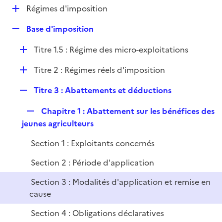
l
D
Régimes d'imposition
p
i
é
l
e
R
Base d'imposition
p
i
r
e
l
e
D
Titre 1.5 : Régime des micro-exploitations
p
i
r
é
l
e
D
Titre 2 : Régimes réels d'imposition
p
i
r
é
l
e
R
Titre 3 : Abattements et déductions
p
i
r
e
l
e
R
Chapitre 1 : Abattement sur les bénéfices des
p
i
r
e
jeunes agriculteurs
l
e
p
i
r
Section 1 : Exploitants concernés
l
e
i
r
Section 2 : Période d'application
e
Section 3 : Modalités d'application et remise en
r
cause
Section 4 : Obligations déclaratives