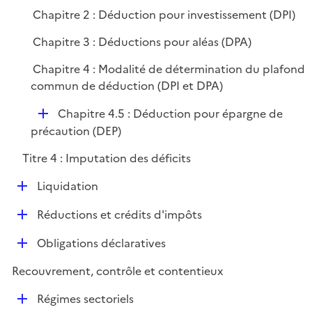
Chapitre 2 : Déduction pour investissement (DPI)
Chapitre 3 : Déductions pour aléas (DPA)
Chapitre 4 : Modalité de détermination du plafond
commun de déduction (DPI et DPA)
D
Chapitre 4.5 : Déduction pour épargne de
é
précaution (DEP)
p
Titre 4 : Imputation des déficits
l
i
D
Liquidation
e
é
r
D
Réductions et crédits d'impôts
p
é
l
D
Obligations déclaratives
p
i
é
l
e
Recouvrement, contrôle et contentieux
p
i
r
l
e
D
Régimes sectoriels
i