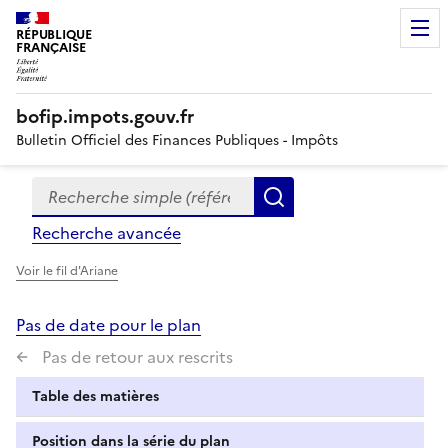
RÉPUBLIQUE
FRANÇAISE
bofip.impots.gouv.fr
Bulletin Officiel des Finances Publiques - Impôts
Recherche simple (références, mots clés, partie du titre
Formulaire
Rechercher
de
Recherche avancée
recherche
Voir le fil d'Ariane
Pas de date pour le plan
Pas de retour aux rescrits
Table des matières
Position dans la série du plan