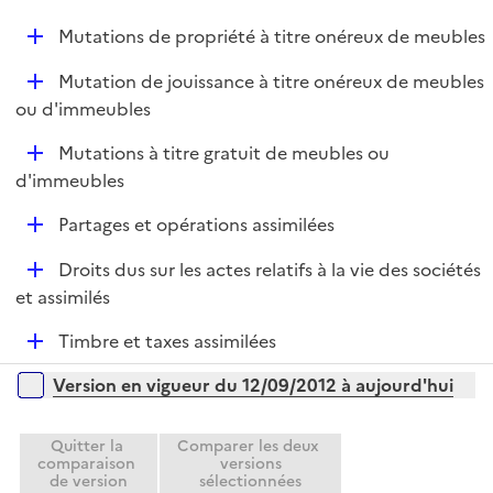
p
e
D
Mutations de propriété à titre onéreux de meubles
l
r
é
i
D
Mutation de jouissance à titre onéreux de meubles
p
e
é
ou d'immeubles
l
r
p
i
D
Mutations à titre gratuit de meubles ou
l
e
é
d'immeubles
i
r
p
e
D
Partages et opérations assimilées
l
r
é
i
D
Droits dus sur les actes relatifs à la vie des sociétés
p
e
é
et assimilés
l
r
p
i
D
Timbre et taxes assimilées
l
e
é
i
r
Versions sur la période
Version en vigueur du 12/09/2012 à aujourd'hui
p
e
l
r
i
Quitter la
Comparer les deux
comparaison
versions
e
de version
sélectionnées