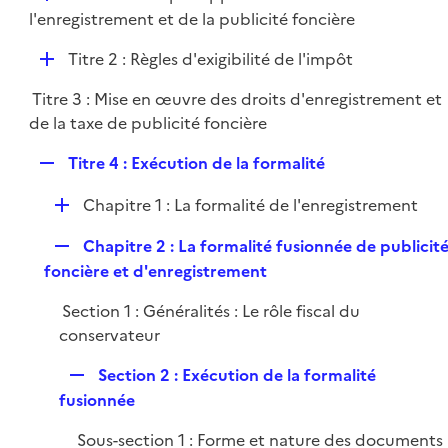
i
é
l'enregistrement et de la publicité foncière
l
e
p
i
r
D
Titre 2 : Règles d'exigibilité de l'impôt
l
e
é
i
r
Titre 3 : Mise en œuvre des droits d'enregistrement et
p
e
de la taxe de publicité foncière
l
r
i
R
Titre 4 : Exécution de la formalité
e
e
r
D
Chapitre 1 : La formalité de l'enregistrement
p
é
l
R
Chapitre 2 : La formalité fusionnée de publicit
p
i
e
foncière et d'enregistrement
l
e
p
i
r
Section 1 : Généralités : Le rôle fiscal du
l
e
conservateur
i
r
e
R
Section 2 : Exécution de la formalité
r
e
fusionnée
p
Sous-section 1 : Forme et nature des documents
l