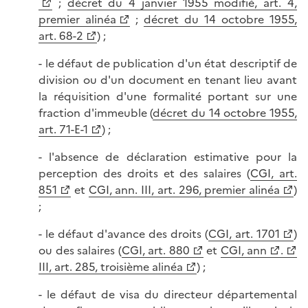
;
décret du 4 janvier 1955 modifié, art. 4,
premier alinéa
;
décret du 14 octobre 1955,
art. 68-2
) ;
- le défaut de publication d'un état descriptif de
division ou d'un document en tenant lieu avant
la réquisition d'une formalité portant sur une
fraction d'immeuble (
décret du 14 octobre 1955,
art. 71-E-1
) ;
- l'absence de déclaration estimative pour la
perception des droits et des salaires (
CGI, art.
851
et
CGI, ann. III, art. 296, premier alinéa
)
;
- le défaut d'avance des droits (
CGI, art. 1701
)
ou des salaires (
CGI, art. 880
et
CGI, ann
.
III, art. 285, troisième alinéa
) ;
- le défaut de visa du directeur départemental