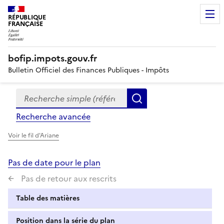
RÉPUBLIQUE
FRANÇAISE
bofip.impots.gouv.fr
Bulletin Officiel des Finances Publiques - Impôts
Recherche simple (références, mots clés, partie du titre
Formulaire
Rechercher
de
Recherche avancée
recherche
Voir le fil d'Ariane
Pas de date pour le plan
Pas de retour aux rescrits
Table des matières
Position dans la série du plan