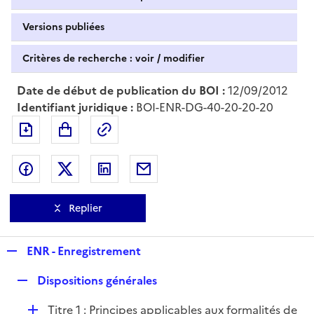
Versions publiées
Critères de recherche : voir / modifier
Date de début de publication du BOI :
12/09/2012
Identifiant juridique :
BOI-ENR-DG-40-20-20-20
Exporter le document au format pdf
Permalien : adresse web de ce doc
Partager sur Facebook
Partager sur Twitter
Partager sur LinkedIn
Partager par messagerie
Replier
R
ENR - Enregistrement
e
R
Dispositions générales
p
e
l
D
Titre 1 : Principes applicables aux formalités de
p