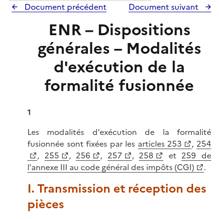
r
Document précédent
Document suivant
ENR – Dispositions
générales – Modalités
d'exécution de la
formalité fusionnée
1
Les modalités d'exécution de la formalité
fusionnée sont fixées par les
articles 253
,
254
,
255
,
256
,
257
,
258
et
259 de
l'annexe III au code général des impôts (CGI)
.
I. Transmission et réception des
pièces