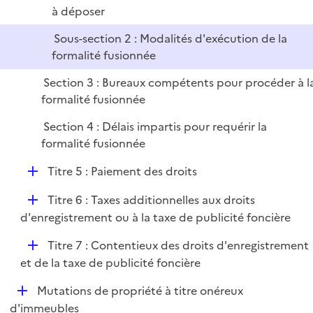
à déposer
i
e
Sous-section 2 : Modalités d'exécution de la
r
formalité fusionnée
Section 3 : Bureaux compétents pour procéder à l
formalité fusionnée
Section 4 : Délais impartis pour requérir la
formalité fusionnée
D
Titre 5 : Paiement des droits
é
D
Titre 6 : Taxes additionnelles aux droits
p
é
d'enregistrement ou à la taxe de publicité foncière
l
p
i
D
Titre 7 : Contentieux des droits d'enregistrement
l
e
é
et de la taxe de publicité foncière
i
r
p
e
D
Mutations de propriété à titre onéreux
l
r
é
d'immeubles
i