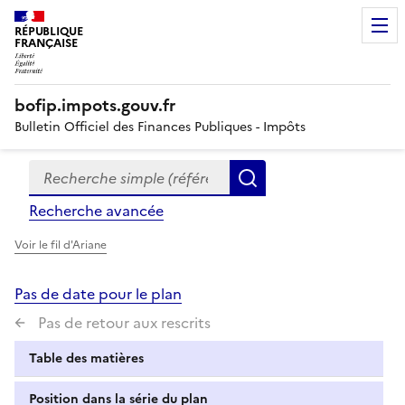
RÉPUBLIQUE
FRANÇAISE
bofip.impots.gouv.fr
Bulletin Officiel des Finances Publiques - Impôts
Recherche simple (références, mots clés, partie du titre
Formulaire
Rechercher
de
Recherche avancée
recherche
Voir le fil d'Ariane
Pas de date pour le plan
Pas de retour aux rescrits
Table des matières
Position dans la série du plan