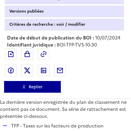
Versions publiées
Critères de recherche : voir / modifier
Date de début de publication du BOI :
10/07/2024
Identifiant juridique :
BOI-TFP-TVS-10-30
Exporter le document au format pdf
Permalien : adresse web de ce doc
Partager sur Facebook
Partager sur Twitter
Partager sur LinkedIn
Partager par messagerie
Replier
La dernière version enregistrée du plan de classement ne
contient pas ce document. Sa série de rattachement est
présentée ci-dessous.
R
TFP - Taxes sur les facteurs de production