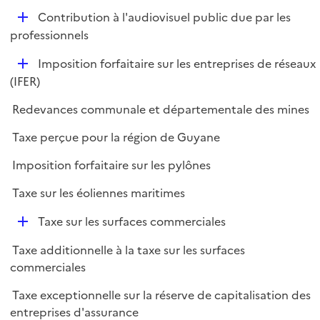
e
D
Contribution à l'audiovisuel public due par les
p
é
professionnels
l
p
i
D
Imposition forfaitaire sur les entreprises de réseaux
l
e
é
(IFER)
i
r
p
e
Redevances communale et départementale des mines
l
r
i
Taxe perçue pour la région de Guyane
e
Imposition forfaitaire sur les pylônes
r
Taxe sur les éoliennes maritimes
D
Taxe sur les surfaces commerciales
é
Taxe additionnelle à la taxe sur les surfaces
p
commerciales
l
i
Taxe exceptionnelle sur la réserve de capitalisation des
e
entreprises d'assurance