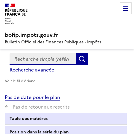
RÉPUBLIQUE
FRANÇAISE
bofip.impots.gouv.fr
Bulletin Officiel des Finances Publiques - Impôts
Recherche simple (références, mots clés, partie du titre
Formulaire
Rechercher
de
Recherche avancée
recherche
Voir le fil d'Ariane
Pas de date pour le plan
Pas de retour aux rescrits
Table des matières
Position dans la série du plan