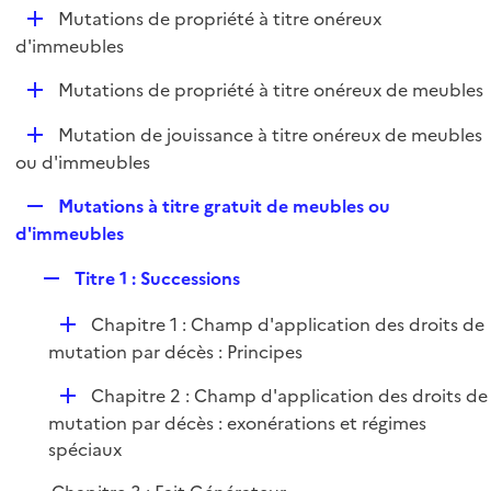
l
D
Mutations de propriété à titre onéreux
p
i
é
d'immeubles
l
e
p
i
r
D
Mutations de propriété à titre onéreux de meubles
l
e
é
i
r
D
Mutation de jouissance à titre onéreux de meubles
p
e
é
ou d'immeubles
l
r
p
i
R
Mutations à titre gratuit de meubles ou
l
e
e
d'immeubles
i
r
p
e
R
Titre 1 : Successions
l
r
e
i
D
Chapitre 1 : Champ d'application des droits de
p
e
é
mutation par décès : Principes
l
r
p
i
D
Chapitre 2 : Champ d'application des droits de
l
e
é
mutation par décès : exonérations et régimes
i
r
p
spéciaux
e
l
r