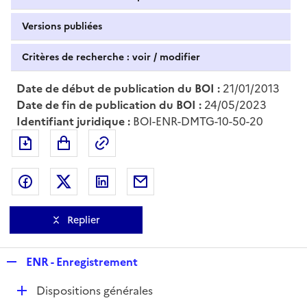
Versions publiées
Critères de recherche : voir / modifier
Date de début de publication du BOI :
21/01/2013
Date de fin de publication du BOI :
24/05/2023
Identifiant juridique :
BOI-ENR-DMTG-10-50-20
Exporter le document au format pdf
Permalien : adresse web de ce doc
Partager sur Facebook
Partager sur Twitter
Partager sur LinkedIn
Partager par messagerie
Replier
R
ENR - Enregistrement
e
D
Dispositions générales
p
é