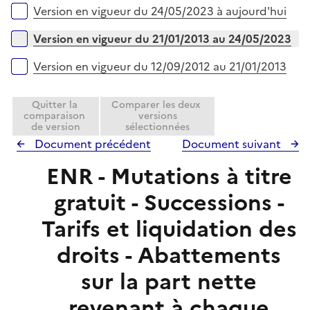
i
r
Versions sur la période
Version en vigueur du 24/05/2023 à aujourd'hui
p
e
l
r
Version en vigueur du 21/01/2013 au 24/05/2023
i
e
Version en vigueur du 12/09/2012 au 21/01/2013
r
Quitter la
Comparer les deux
comparaison
versions
de version
sélectionnées
Document précédent
Document suivant
ENR - Mutations à titre
gratuit - Successions -
Tarifs et liquidation des
droits - Abattements
sur la part nette
revenant à chaque