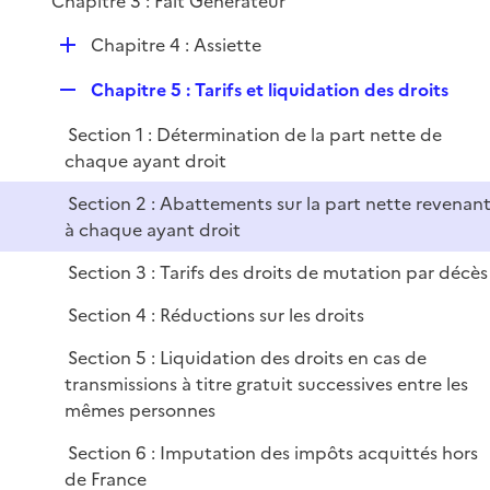
Chapitre 3 : Fait Générateur
i
e
D
Chapitre 4 : Assiette
r
é
R
Chapitre 5 : Tarifs et liquidation des droits
p
e
l
Section 1 : Détermination de la part nette de
p
i
chaque ayant droit
l
e
i
r
Section 2 : Abattements sur la part nette revenan
e
à chaque ayant droit
r
Section 3 : Tarifs des droits de mutation par décès
Section 4 : Réductions sur les droits
Section 5 : Liquidation des droits en cas de
transmissions à titre gratuit successives entre les
mêmes personnes
Section 6 : Imputation des impôts acquittés hors
de France