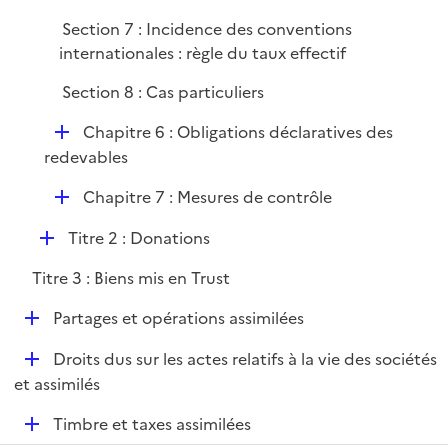
Section 7 : Incidence des conventions
internationales : règle du taux effectif
Section 8 : Cas particuliers
D
Chapitre 6 : Obligations déclaratives des
é
redevables
p
D
Chapitre 7 : Mesures de contrôle
l
é
i
D
Titre 2 : Donations
p
e
é
l
r
Titre 3 : Biens mis en Trust
p
i
l
e
D
Partages et opérations assimilées
i
r
é
e
D
Droits dus sur les actes relatifs à la vie des sociétés
p
r
é
et assimilés
l
p
i
D
Timbre et taxes assimilées
l
e
é