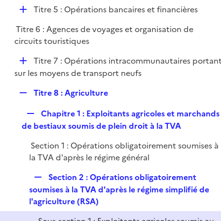
é
l
e
D
Titre 5 : Opérations bancaires et financières
p
i
r
é
l
e
Titre 6 : Agences de voyages et organisation de
p
i
r
circuits touristiques
l
e
i
r
D
Titre 7 : Opérations intracommunautaires portan
e
é
sur les moyens de transport neufs
r
p
R
Titre 8 : Agriculture
l
e
i
R
Chapitre 1 : Exploitants agricoles et marchands
p
e
e
de bestiaux soumis de plein droit à la TVA
l
r
p
i
Section 1 : Opérations obligatoirement soumises à
l
e
la TVA d'après le régime général
i
r
e
R
Section 2 : Opérations obligatoirement
r
e
soumises à la TVA d'après le régime simplifié de
p
l'agriculture (RSA)
l