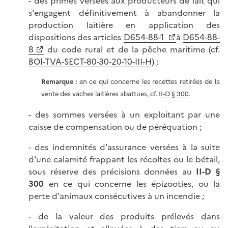
- des primes versées aux producteurs de lait qui
s'engagent définitivement à abandonner la
production laitière en application des
dispositions des articles
D654-88-1
à
D654-88-
8
du code rural et de la pêche maritime (cf.
BOI-TVA-SECT-80-30-20-10-
III-H
) ;
Remarque :
en ce qui concerne les recettes retirées de la
vente des vaches laitières abattues, cf.
II-D § 300
.
- des sommes versées à un exploitant par une
caisse de compensation ou de péréquation ;
- des indemnités d'assurance versées à la suite
d'une calamité frappant les récoltes ou le bétail,
sous réserve des précisions données au
II-D §
300
en ce qui concerne les épizooties, ou la
perte d'animaux consécutives à un incendie ;
- de la valeur des produits prélevés dans