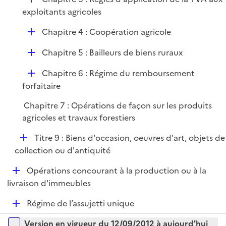
l
e
é
exploitants agricoles
i
r
p
e
D
Chapitre 4 : Coopération agricole
l
r
é
i
D
Chapitre 5 : Bailleurs de biens ruraux
p
e
é
l
r
D
Chapitre 6 : Régime du remboursement
p
i
é
forfaitaire
l
e
p
i
r
Chapitre 7 : Opérations de façon sur les produits
l
e
agricoles et travaux forestiers
i
r
e
D
Titre 9 : Biens d'occasion, oeuvres d'art, objets de
r
é
collection ou d'antiquité
p
D
Opérations concourant à la production ou à la
l
é
livraison d'immeubles
i
p
e
D
Régime de l’assujetti unique
l
r
é
i
Versions sur la période
Version en vigueur du 12/09/2012 à aujourd'hui