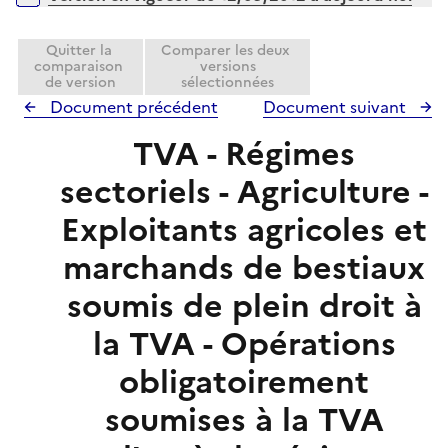
p
e
l
r
i
Quitter la
Comparer les deux
comparaison
versions
e
de version
sélectionnées
r
Document précédent
Document suivant
TVA - Régimes
sectoriels - Agriculture -
Exploitants agricoles et
marchands de bestiaux
soumis de plein droit à
la TVA - Opérations
obligatoirement
soumises à la TVA