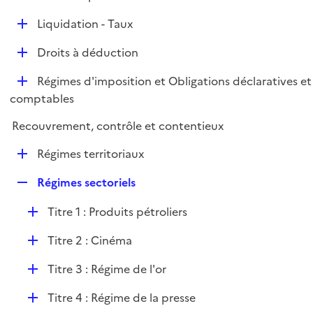
i
é
l
e
D
Liquidation - Taux
p
i
r
é
l
e
D
Droits à déduction
p
i
r
é
l
e
D
Régimes d'imposition et Obligations déclaratives et
p
i
r
é
comptables
l
e
p
i
r
Recouvrement, contrôle et contentieux
l
e
i
r
D
Régimes territoriaux
e
é
r
R
Régimes sectoriels
p
e
l
D
Titre 1 : Produits pétroliers
p
i
é
l
e
D
Titre 2 : Cinéma
p
i
r
é
l
e
D
Titre 3 : Régime de l'or
p
i
r
é
l
e
D
Titre 4 : Régime de la presse
p
i
r