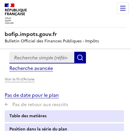
RÉPUBLIQUE
FRANÇAISE
bofip.impots.gouv.fr
Bulletin Officiel des Finances Publiques - Impôts
Recherche simple (références, mots clés, partie du titre
Formulaire
Rechercher
de
Recherche avancée
recherche
Voir le fil d'Ariane
Pas de date pour le plan
Pas de retour aux rescrits
Table des matières
Position dans la série du plan