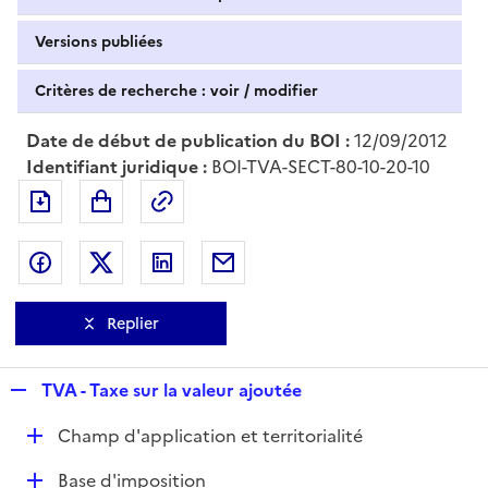
Versions publiées
Critères de recherche : voir / modifier
Date de début de publication du BOI :
12/09/2012
Identifiant juridique :
BOI-TVA-SECT-80-10-20-10
Exporter le document au format pdf
Permalien : adresse web de ce doc
Partager sur Facebook
Partager sur Twitter
Partager sur LinkedIn
Partager par messagerie
Replier
R
TVA - Taxe sur la valeur ajoutée
e
D
Champ d'application et territorialité
p
é
l
D
Base d'imposition
p