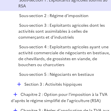
Sous-section 1 : Exploitants agricoles soumis au
i
RSA
e
r
Sous-section 2 : Régime d'imposition
Sous-section 3 : Exploitants agricoles dont les
activités sont assimilables à celles de
commerçants et d'industriels
Sous-section 4 : Exploitants agricoles ayant une
activité commerciale de négociants en bestiaux,
de chevillards, de grossistes en viande, de
bouchers ou charcutiers
Sous-section 5 : Négociants en bestiaux
D
Section 3 : Activités hippiques
é
D
Chapitre 2 : Option pour l'imposition à la TVA
p
é
d'après le régime simplifié de l'agriculture (RSA)
l
p
i
D
Chapitre 3 : Règles d'application de la TVA aux