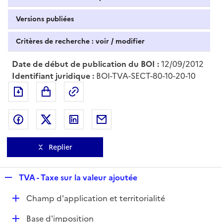
Versions publiées
Critères de recherche : voir / modifier
Date de début de publication du BOI :
12/09/2012
Identifiant juridique :
BOI-TVA-SECT-80-10-20-10
Exporter le document au format pdf
Permalien : adresse web de ce doc
Partager sur Facebook
Partager sur Twitter
Partager sur LinkedIn
Partager par messagerie
Replier
R
TVA - Taxe sur la valeur ajoutée
e
D
Champ d'application et territorialité
p
é
l
D
Base d'imposition
p