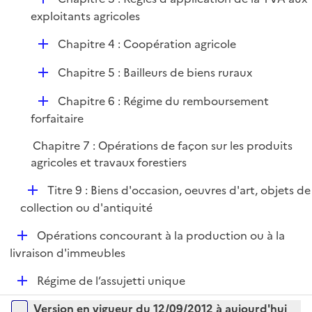
l
e
é
exploitants agricoles
i
r
p
e
D
Chapitre 4 : Coopération agricole
l
r
é
i
D
Chapitre 5 : Bailleurs de biens ruraux
p
e
é
l
r
D
Chapitre 6 : Régime du remboursement
p
i
é
forfaitaire
l
e
p
i
r
Chapitre 7 : Opérations de façon sur les produits
l
e
agricoles et travaux forestiers
i
r
e
D
Titre 9 : Biens d'occasion, oeuvres d'art, objets de
r
é
collection ou d'antiquité
p
D
Opérations concourant à la production ou à la
l
é
livraison d'immeubles
i
p
e
D
Régime de l’assujetti unique
l
r
é
i
Versions sur la période
Version en vigueur du 12/09/2012 à aujourd'hui