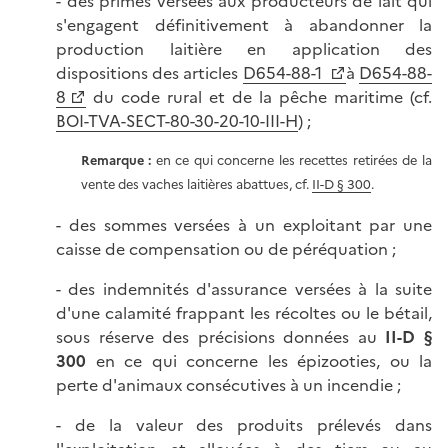
- des primes versées aux producteurs de lait qui
s'engagent définitivement à abandonner la
production laitière en application des
dispositions des articles
D654-88-1
à
D654-88-
8
du code rural et de la pêche maritime (cf.
BOI-TVA-SECT-80-30-20-10-
III-H
) ;
Remarque :
en ce qui concerne les recettes retirées de la
vente des vaches laitières abattues, cf.
II-D § 300
.
- des sommes versées à un exploitant par une
caisse de compensation ou de péréquation ;
- des indemnités d'assurance versées à la suite
d'une calamité frappant les récoltes ou le bétail,
sous réserve des précisions données au
II-D §
300
en ce qui concerne les épizooties, ou la
perte d'animaux consécutives à un incendie ;
- de la valeur des produits prélevés dans