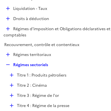
i
é
l
e
D
Liquidation - Taux
p
i
r
é
l
e
D
Droits à déduction
p
i
r
é
l
e
D
Régimes d'imposition et Obligations déclaratives et
p
i
r
é
comptables
l
e
p
i
r
Recouvrement, contrôle et contentieux
l
e
i
r
D
Régimes territoriaux
e
é
r
R
Régimes sectoriels
p
e
l
D
Titre 1 : Produits pétroliers
p
i
é
l
e
D
Titre 2 : Cinéma
p
i
r
é
l
e
D
Titre 3 : Régime de l'or
p
i
r
é
l
e
D
Titre 4 : Régime de la presse
p
i
r