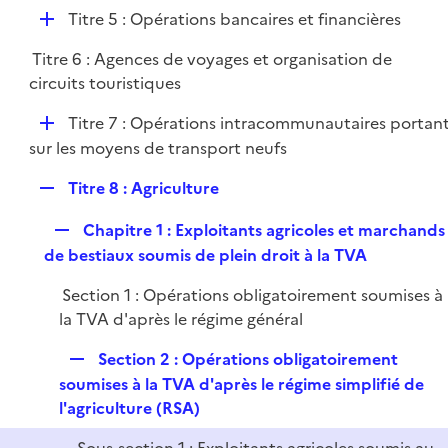
é
l
e
D
Titre 5 : Opérations bancaires et financières
p
i
r
é
l
e
Titre 6 : Agences de voyages et organisation de
p
i
r
circuits touristiques
l
e
i
r
D
Titre 7 : Opérations intracommunautaires portan
e
é
sur les moyens de transport neufs
r
p
R
Titre 8 : Agriculture
l
e
i
R
Chapitre 1 : Exploitants agricoles et marchands
p
e
e
de bestiaux soumis de plein droit à la TVA
l
r
p
i
Section 1 : Opérations obligatoirement soumises à
l
e
la TVA d'après le régime général
i
r
e
R
Section 2 : Opérations obligatoirement
r
e
soumises à la TVA d'après le régime simplifié de
p
l'agriculture (RSA)
l