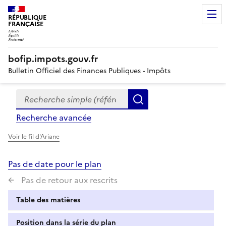
RÉPUBLIQUE
FRANÇAISE
bofip.impots.gouv.fr
Bulletin Officiel des Finances Publiques - Impôts
Recherche simple (références, mots clés, partie du titre
Formulaire
Rechercher
de
Recherche avancée
recherche
Voir le fil d'Ariane
Pas de date pour le plan
Pas de retour aux rescrits
Table des matières
Position dans la série du plan