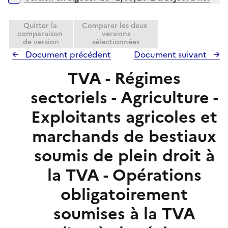
p
e
l
r
i
Quitter la
Comparer les deux
comparaison
versions
e
de version
sélectionnées
r
Document précédent
Document suivant
TVA - Régimes
sectoriels - Agriculture -
Exploitants agricoles et
marchands de bestiaux
soumis de plein droit à
la TVA - Opérations
obligatoirement
soumises à la TVA