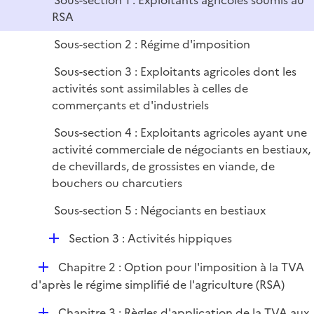
Sous-section 1 : Exploitants agricoles soumis au
i
RSA
e
r
Sous-section 2 : Régime d'imposition
Sous-section 3 : Exploitants agricoles dont les
activités sont assimilables à celles de
commerçants et d'industriels
Sous-section 4 : Exploitants agricoles ayant une
activité commerciale de négociants en bestiaux,
de chevillards, de grossistes en viande, de
bouchers ou charcutiers
Sous-section 5 : Négociants en bestiaux
D
Section 3 : Activités hippiques
é
D
Chapitre 2 : Option pour l'imposition à la TVA
p
é
d'après le régime simplifié de l'agriculture (RSA)
l
p
i
D
Chapitre 3 : Règles d'application de la TVA aux