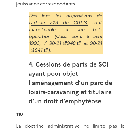
jouissance correspondants.
Dès lors, les dispositions de
l’
article 728 du CGI
sont
inapplicables à une telle
opération (
Cass. com. 6 avril
1993, n° 90-21
940
et
90-21
941
).
4. Cessions de parts de SCI
ayant pour objet
l’aménagement d’un parc de
loisirs-caravaning et titulaire
d’un droit d’emphytéose
110
La doctrine administrative ne limite pas le