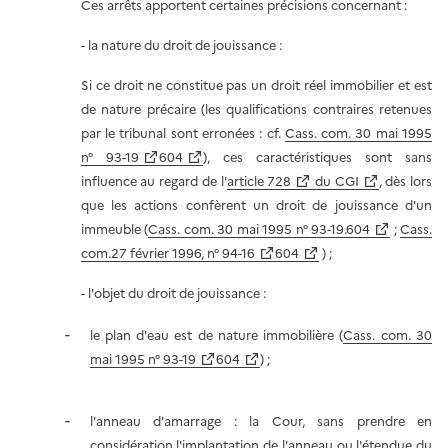
Ces arrêts apportent certaines précisions concernant :
- la nature du droit de jouissance :
Si ce droit ne constitue pas un droit réel immobilier et est
de nature précaire (les qualifications contraires retenues
par le tribunal sont erronées : cf.
Cass. com. 30 mai 1995
n° 93-19
604
), ces caractéristiques sont sans
influence au regard de l'
article 728
du CGI
, dès lors
que les actions confèrent un droit de jouissance d'un
immeuble (
Cass. com. 30 mai 1995 n° 93-19.604
;
Cass.
com.27 février 1996, n° 94-16
604
) ;
- l'objet du droit de jouissance :
le plan d'eau est de nature immobilière (
Cass. com. 30
mai 1995 n° 93-19
604
) ;
l'anneau d'amarrage : la Cour, sans prendre en
considération l'implantation de l'anneau ou l'étendue du