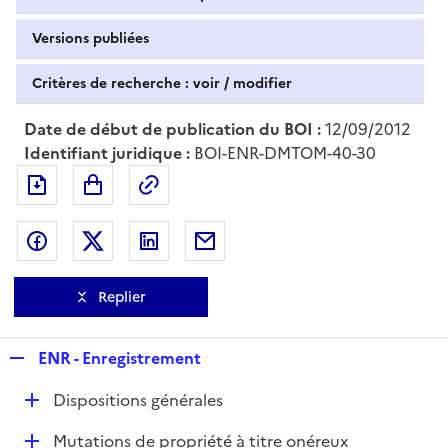
Versions publiées
Critères de recherche : voir / modifier
Date de début de publication du BOI :
12/09/2012
Identifiant juridique :
BOI-ENR-DMTOM-40-30
Exporter le document au format pdf
Permalien : adresse web de ce doc
Partager sur Facebook
Partager sur Twitter
Partager sur LinkedIn
Partager par messagerie
Replier
R
ENR - Enregistrement
e
D
Dispositions générales
p
é
l
D
Mutations de propriété à titre onéreux
p