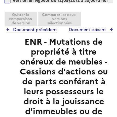
Versions sur la période
Version en vigueur du 12/09/2012 à aujourd'hui
p
e
l
r
i
Quitter la
Comparer les deux
comparaison
versions
e
de version
sélectionnées
r
Document précédent
Document suivant
ENR - Mutations de
propriété à titre
onéreux de meubles -
Cessions d'actions ou
de parts conférant à
leurs possesseurs le
droit à la jouissance
d'immeubles ou de