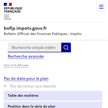
RÉPUBLIQUE
FRANÇAISE
bofip.impots.gouv.fr
Bulletin Officiel des Finances Publiques - Impôts
Recherche simple (références, mots clés, partie du titre
Formulaire
Rechercher
de
Recherche avancée
recherche
Voir le fil d'Ariane
Pas de date pour le plan
Pas de retour aux rescrits
Table des matières
Position dans la série du plan