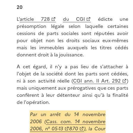
20
L’
article 728
du CGI
édicte une
présomption légale selon laquelle certaines
cessions de parts sociales sont réputées avoir
pour objet non les droits sociaux eux-mêmes
mais les immeubles auxquels les titres cédés
donnent droit à la jouissance.
A cet égard, il n'y a pas lieu de s'attacher à
l'objet de la société dont les parts sont cédées,
ni à son activité réelle (
CGI ann. II Art. 292
)
mais uniquement aux prérogatives que ces parts
confèrent à leur détenteur ainsi qu'à la finalité
de l'opération.
Par un arrêt du 14 novembre
2006 (
Cass. com. 14 novembre
2006, n° 05-13
870
), la Cour