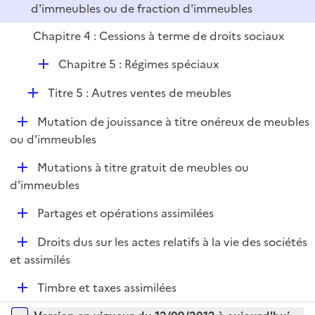
r
d'immeubles ou de fraction d'immeubles
Chapitre 4 : Cessions à terme de droits sociaux
D
Chapitre 5 : Régimes spéciaux
é
D
Titre 5 : Autres ventes de meubles
p
é
l
D
Mutation de jouissance à titre onéreux de meubles
p
i
é
ou d'immeubles
l
e
p
i
r
D
Mutations à titre gratuit de meubles ou
l
e
é
d'immeubles
i
r
p
e
D
Partages et opérations assimilées
l
r
é
i
D
Droits dus sur les actes relatifs à la vie des sociétés
p
e
é
et assimilés
l
r
p
i
D
Timbre et taxes assimilées
l
e
é
i
r