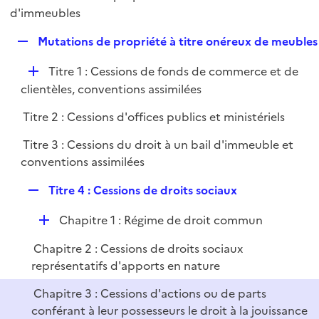
i
é
d'immeubles
l
e
p
i
r
R
Mutations de propriété à titre onéreux de meubles
l
e
e
i
r
D
Titre 1 : Cessions de fonds de commerce et de
p
e
é
clientèles, conventions assimilées
l
r
p
i
Titre 2 : Cessions d'offices publics et ministériels
l
e
i
r
Titre 3 : Cessions du droit à un bail d'immeuble et
e
conventions assimilées
r
R
Titre 4 : Cessions de droits sociaux
e
D
Chapitre 1 : Régime de droit commun
p
é
l
Chapitre 2 : Cessions de droits sociaux
p
i
représentatifs d'apports en nature
l
e
i
r
Chapitre 3 : Cessions d'actions ou de parts
e
conférant à leur possesseurs le droit à la jouissance