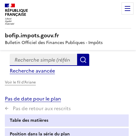
RÉPUBLIQUE
FRANÇAISE
bofip.impots.gouv.fr
Bulletin Officiel des Finances Publiques - Impôts
Recherche simple (références, mots clés, partie du titre
Formulaire
Rechercher
de
Recherche avancée
recherche
Voir le fil d'Ariane
Pas de date pour le plan
Pas de retour aux rescrits
Table des matières
Position dans la série du plan