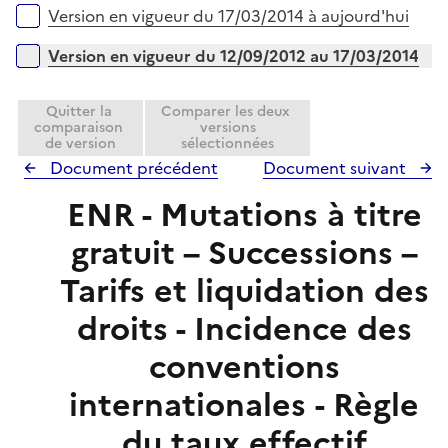
i
r
Versions sur la période
Version en vigueur du 17/03/2014 à aujourd'hui
p
e
l
r
Version en vigueur du 12/09/2012 au 17/03/2014
i
e
Quitter la
Comparer les deux
r
comparaison
versions
de version
sélectionnées
Document précédent
Document suivant
ENR - Mutations à titre
gratuit – Successions –
Tarifs et liquidation des
droits - Incidence des
conventions
internationales - Règle
du taux effectif