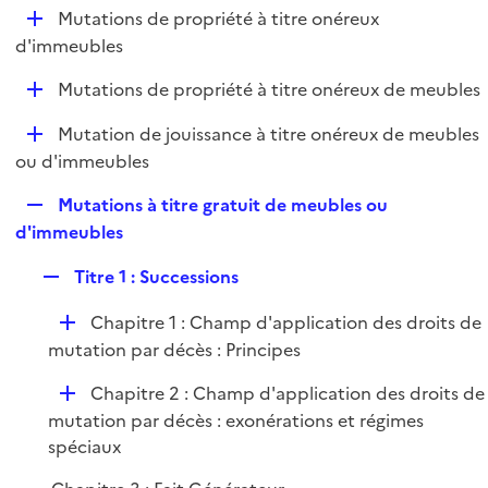
l
D
Mutations de propriété à titre onéreux
p
i
é
d'immeubles
l
e
p
i
r
D
Mutations de propriété à titre onéreux de meubles
l
e
é
i
r
D
Mutation de jouissance à titre onéreux de meubles
p
e
é
ou d'immeubles
l
r
p
i
R
Mutations à titre gratuit de meubles ou
l
e
e
d'immeubles
i
r
p
e
R
Titre 1 : Successions
l
r
e
i
D
Chapitre 1 : Champ d'application des droits de
p
e
é
mutation par décès : Principes
l
r
p
i
D
Chapitre 2 : Champ d'application des droits de
l
e
é
mutation par décès : exonérations et régimes
i
r
p
spéciaux
e
l
r