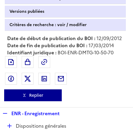
Versions publiées
Critères de recherche : voir / modifier
Date de début de publication du BOI :
12/09/2012
Date de fin de publication du BOI :
17/03/2014
Identifiant juridique :
BOI-ENR-DMTG-10-50-70
Exporter le document au format pdf
Permalien : adresse web de ce doc
Partager sur Facebook
Partager sur Twitter
Partager sur LinkedIn
Partager par messagerie
Replier
R
ENR - Enregistrement
e
D
Dispositions générales
p
é