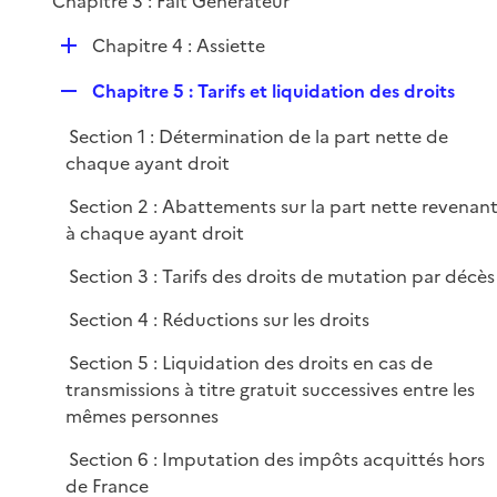
Chapitre 3 : Fait Générateur
i
e
D
Chapitre 4 : Assiette
r
é
R
Chapitre 5 : Tarifs et liquidation des droits
p
e
l
Section 1 : Détermination de la part nette de
p
i
chaque ayant droit
l
e
i
r
Section 2 : Abattements sur la part nette revenan
e
à chaque ayant droit
r
Section 3 : Tarifs des droits de mutation par décès
Section 4 : Réductions sur les droits
Section 5 : Liquidation des droits en cas de
transmissions à titre gratuit successives entre les
mêmes personnes
Section 6 : Imputation des impôts acquittés hors
de France