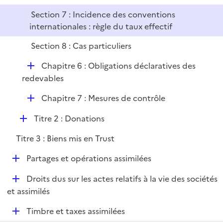
Section 7 : Incidence des conventions
internationales : règle du taux effectif
Section 8 : Cas particuliers
D
Chapitre 6 : Obligations déclaratives des
é
redevables
p
D
Chapitre 7 : Mesures de contrôle
l
é
i
D
Titre 2 : Donations
p
e
é
l
r
Titre 3 : Biens mis en Trust
p
i
l
e
D
Partages et opérations assimilées
i
r
é
e
D
Droits dus sur les actes relatifs à la vie des sociétés
p
r
é
et assimilés
l
p
i
D
Timbre et taxes assimilées
l
e
é