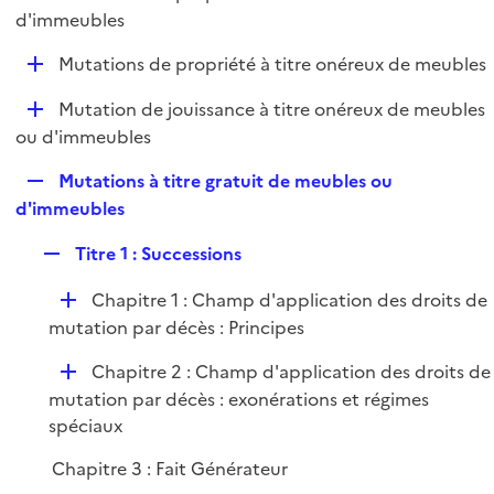
i
é
d'immeubles
l
e
p
i
r
D
Mutations de propriété à titre onéreux de meubles
l
e
é
i
r
D
Mutation de jouissance à titre onéreux de meubles
p
e
é
ou d'immeubles
l
r
p
i
R
Mutations à titre gratuit de meubles ou
l
e
e
d'immeubles
i
r
p
e
R
Titre 1 : Successions
l
r
e
i
D
Chapitre 1 : Champ d'application des droits de
p
e
é
mutation par décès : Principes
l
r
p
i
D
Chapitre 2 : Champ d'application des droits de
l
e
é
mutation par décès : exonérations et régimes
i
r
p
spéciaux
e
l
r
Chapitre 3 : Fait Générateur
i