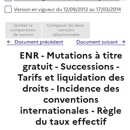
e
l
r
Version en vigueur du 12/09/2012 au 17/03/2014
i
e
Quitter la
Comparer les deux
r
comparaison
versions
de version
sélectionnées
Document précédent
Document suivant
ENR - Mutations à titre
gratuit - Successions -
Tarifs et liquidation des
droits - Incidence des
conventions
internationales - Règle
du taux effectif