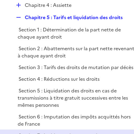
e
D
Chapitre 4 : Assiette
r
é
R
Chapitre 5 : Tarifs et liquidation des droits
p
e
l
Section 1 : Détermination de la part nette de
p
i
chaque ayant droit
l
e
i
r
Section 2 : Abattements sur la part nette revenan
e
à chaque ayant droit
r
Section 3 : Tarifs des droits de mutation par décès
Section 4 : Réductions sur les droits
Section 5 : Liquidation des droits en cas de
transmissions à titre gratuit successives entre les
mêmes personnes
Section 6 : Imputation des impôts acquittés hors
de France