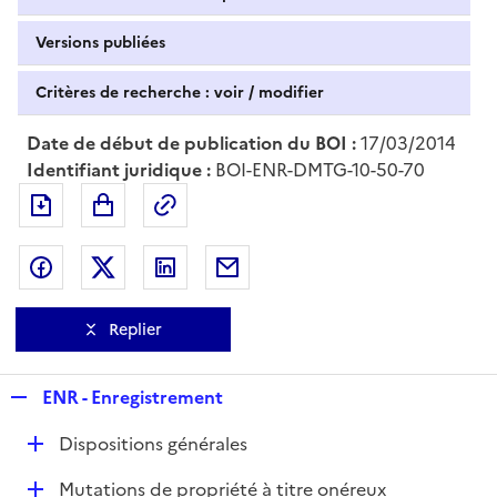
Versions publiées
Critères de recherche : voir / modifier
Date de début de publication du BOI :
17/03/2014
Identifiant juridique :
BOI-ENR-DMTG-10-50-70
Exporter le document au format pdf
Permalien : adresse web de ce doc
Partager sur Facebook
Partager sur Twitter
Partager sur LinkedIn
Partager par messagerie
Replier
R
ENR - Enregistrement
e
D
Dispositions générales
p
é
l
D
Mutations de propriété à titre onéreux
p