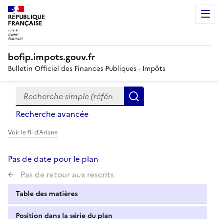
RÉPUBLIQUE
FRANÇAISE
bofip.impots.gouv.fr
Bulletin Officiel des Finances Publiques - Impôts
Recherche simple (références, mots clés, partie du titre
Formulaire
Rechercher
de
Recherche avancée
recherche
Voir le fil d'Ariane
Pas de date pour le plan
Pas de retour aux rescrits
Table des matières
Position dans la série du plan