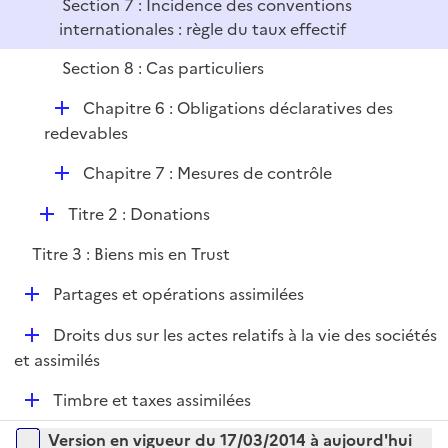
Section 7 : Incidence des conventions
internationales : règle du taux effectif
Section 8 : Cas particuliers
D
Chapitre 6 : Obligations déclaratives des
é
redevables
p
D
Chapitre 7 : Mesures de contrôle
l
é
i
D
Titre 2 : Donations
p
e
é
l
r
Titre 3 : Biens mis en Trust
p
i
l
e
D
Partages et opérations assimilées
i
r
é
e
D
Droits dus sur les actes relatifs à la vie des sociétés
p
r
é
et assimilés
l
p
i
D
Timbre et taxes assimilées
l
e
é
i
r
Versions sur la période
Version en vigueur du 17/03/2014 à aujourd'hui
p