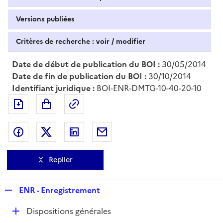
Versions publiées
Critères de recherche : voir / modifier
Date de début de publication du BOI :
30/05/2014
Date de fin de publication du BOI :
30/10/2014
Identifiant juridique :
BOI-ENR-DMTG-10-40-20-10
Exporter le document au format pdf
Permalien : adresse web de ce doc
Partager sur Facebook
Partager sur Twitter
Partager sur LinkedIn
Partager par messagerie
Replier
R
ENR - Enregistrement
e
D
Dispositions générales
p
é