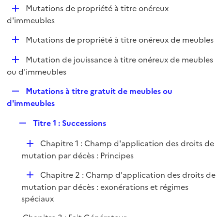
l
D
Mutations de propriété à titre onéreux
p
i
é
d'immeubles
l
e
p
i
r
D
Mutations de propriété à titre onéreux de meubles
l
e
é
i
r
D
Mutation de jouissance à titre onéreux de meubles
p
e
é
ou d'immeubles
l
r
p
i
R
Mutations à titre gratuit de meubles ou
l
e
e
d'immeubles
i
r
p
e
R
Titre 1 : Successions
l
r
e
i
D
Chapitre 1 : Champ d'application des droits de
p
e
é
mutation par décès : Principes
l
r
p
i
D
Chapitre 2 : Champ d'application des droits de
l
e
é
mutation par décès : exonérations et régimes
i
r
p
spéciaux
e
l
r