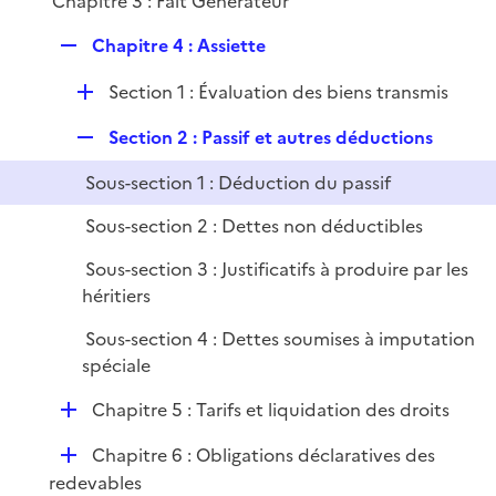
Chapitre 3 : Fait Générateur
i
e
R
Chapitre 4 : Assiette
r
e
D
Section 1 : Évaluation des biens transmis
p
é
l
R
Section 2 : Passif et autres déductions
p
i
e
l
e
Sous-section 1 : Déduction du passif
p
i
r
l
e
Sous-section 2 : Dettes non déductibles
i
r
Sous-section 3 : Justificatifs à produire par les
e
héritiers
r
Sous-section 4 : Dettes soumises à imputation
spéciale
D
Chapitre 5 : Tarifs et liquidation des droits
é
D
Chapitre 6 : Obligations déclaratives des
p
é
redevables
l