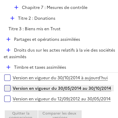
p
i
D
Chapitre 7 : Mesures de contrôle
l
e
é
i
r
D
Titre 2 : Donations
p
e
é
l
r
Titre 3 : Biens mis en Trust
p
i
l
e
D
Partages et opérations assimilées
i
r
é
e
D
Droits dus sur les actes relatifs à la vie des sociétés
p
r
é
et assimilés
l
p
i
D
Timbre et taxes assimilées
l
e
é
i
r
Versions sur la période
Version en vigueur du 30/10/2014 à aujourd'hui
p
e
l
r
Version en vigueur du 30/05/2014 au 30/10/2014
i
e
Version en vigueur du 12/09/2012 au 30/05/2014
r
Quitter la
Comparer les deux
comparaison
versions