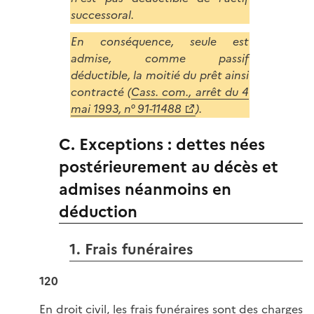
successoral.
En conséquence, seule est
admise, comme passif
déductible, la moitié du prêt ainsi
contracté (
Cass. com., arrêt du 4
mai 1993, n° 91-11488
).
C. Exceptions : dettes nées
postérieurement au décès et
admises néanmoins en
déduction
1. Frais funéraires
120
En droit civil, les frais funéraires sont des charges