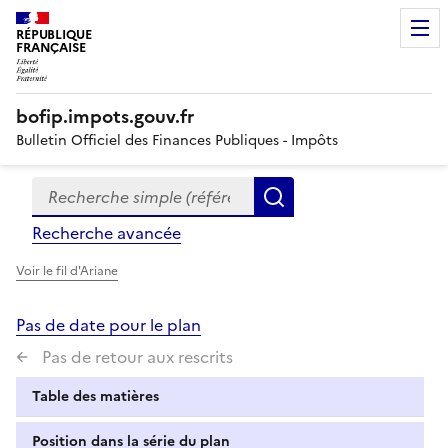
RÉPUBLIQUE
FRANÇAISE
bofip.impots.gouv.fr
Bulletin Officiel des Finances Publiques - Impôts
Recherche simple (références, mots clés, partie du titre
Formulaire
Rechercher
de
Recherche avancée
recherche
Voir le fil d'Ariane
Pas de date pour le plan
Pas de retour aux rescrits
Table des matières
Position dans la série du plan