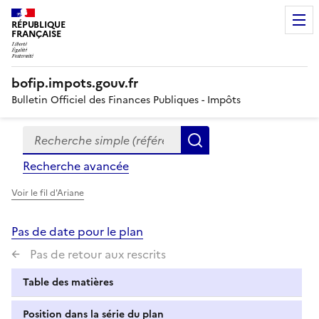
RÉPUBLIQUE
FRANÇAISE
bofip.impots.gouv.fr
Bulletin Officiel des Finances Publiques - Impôts
Recherche simple (références, mots clés, partie du titre
Formulaire
Rechercher
de
Recherche avancée
recherche
Voir le fil d'Ariane
Pas de date pour le plan
Pas de retour aux rescrits
Table des matières
Position dans la série du plan