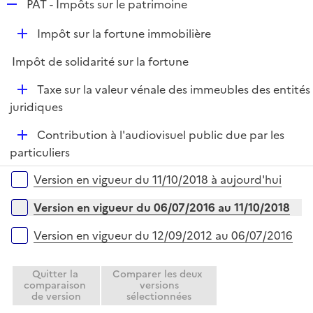
R
PAT - Impôts sur le patrimoine
e
D
Impôt sur la fortune immobilière
p
é
l
Impôt de solidarité sur la fortune
p
i
l
e
D
Taxe sur la valeur vénale des immeubles des entités
i
r
é
juridiques
e
p
r
D
Contribution à l'audiovisuel public due par les
l
é
particuliers
i
p
e
Versions sur la période
Version en vigueur du 11/10/2018 à aujourd'hui
l
r
i
Version en vigueur du 06/07/2016 au 11/10/2018
e
r
Version en vigueur du 12/09/2012 au 06/07/2016
Quitter la
Comparer les deux
comparaison
versions
de version
sélectionnées