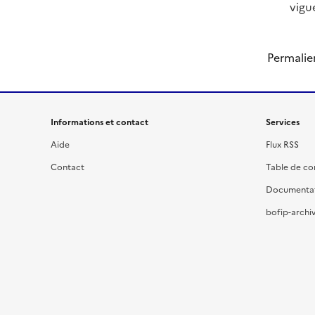
vigu
Permalie
Informations et contact
Services
Aide
Flux RSS
Contact
Table de c
Documenta
bofip-archiv