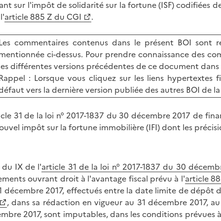
nt sur l'impôt de solidarité sur la fortune (ISF) codifiées de
l'
article 885 Z du CGI
.
Les commentaires contenus dans le présent BOI sont re
mentionnée ci-dessus. Pour prendre connaissance des com
les différentes versions précédentes de ce document dans 
Rappel : Lorsque vous cliquez sur les liens hypertextes f
défaut vers la dernière version publiée des autres BOI de la
ticle 31 de la loi n° 2017-1837 du 30 décembre 2017 de finan
ouvel impôt sur la fortune immobilière (IFI) dont les préci
 du IX de l'
article 31 de la loi n° 2017-1837 du 30 décem
ements ouvrant droit à l'avantage fiscal prévu à l'
article 8
1 décembre 2017, effectués entre la date limite de dépôt d
, dans sa rédaction en vigueur au 31 décembre 2017, au ti
mbre 2017, sont imputables, dans les conditions prévues à l