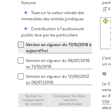
e
porta
fortune
i
r
à 
e
D
Taxe sur la valeur vénale des
r
é
immeubles des entités juridiques
p
D
Contribution à l'audiovisuel
l
é
public due par les particuliers
i
p
e
Versions sur la période
Version en vigueur du 11/10/2018 à
l
r
aujourd'hui
i
L'ar
e
Version en vigueur du 06/07/2016
un n
r
au 11/10/2018
10
Version en vigueur du 12/09/2012
au 06/07/2016
Le C
vers
au 3
Quitter la
Comparer les deux
comparaison
versions
CGI
de version
sélectionnées
déce