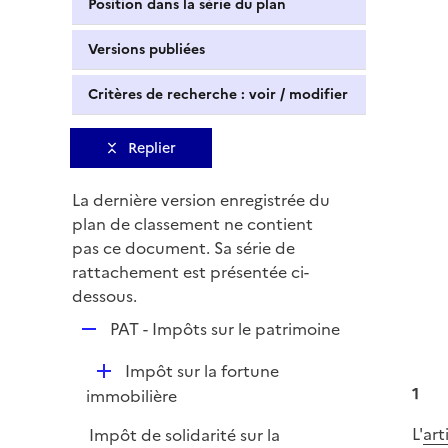
Position dans la série du plan
Versions publiées
Critères de recherche : voir / modifier
Replier
La dernière version enregistrée du
plan de classement ne contient
pas ce document. Sa série de
rattachement est présentée ci-
dessous.
R
PAT - Impôts sur le patrimoine
e
D
Impôt sur la fortune
p
é
1
immobilière
l
p
i
L'
art
Impôt de solidarité sur la
l