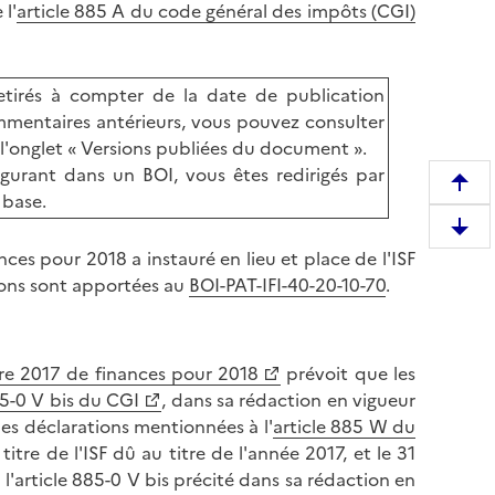
 l'
article 885 A du code général des impôts (CGI)
tirés à compter de la date de publication
mentaires antérieurs, vous pouvez consulter
l'onglet « Versions publiées du document ».
igurant dans un BOI, vous êtes redirigés par
R
 base.
e
D
m
ces pour 2018 a instauré en lieu et place de l'ISF
e
o
sions sont apportées au
BOI-PAT-IFI-40-20-10-70
.
s
n
c
t
e
e
n
bre 2017 de finances pour 2018
prévoit que les
r
d
85-0 V bis du CGI
, dans sa rédaction en vigueur
e
r
es déclarations mentionnées à l'
article 885 W du
n
e
tre de l'ISF dû au titre de l'année 2017, et le 31
h
e
'article 885-0 V bis précité dans sa rédaction en
a