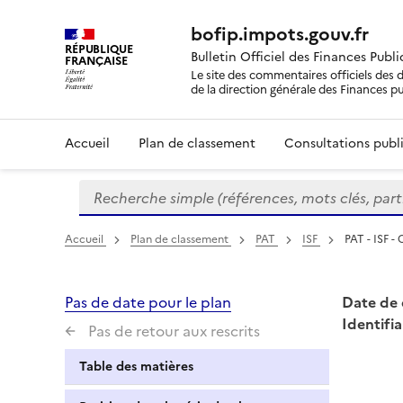
bofip.impots.gouv.fr
RÉPUBLIQUE
Bulletin Officiel des Finances Publ
FRANÇAISE
Le site des commentaires officiels des d
de la direction générale des Finances p
Accueil
Plan de classement
Consultations publi
Recherche simple (références, mots clés, partie 
Formulaire
de
recherche
Accueil
Plan de classement
PAT
ISF
PAT - ISF -
Pas de date pour le plan
Date de 
Identifia
Pas de retour aux rescrits
Table des matières