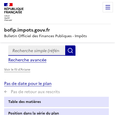
RÉPUBLIQUE
FRANÇAISE
bofip.impots.gouv.fr
Bulletin Officiel des Finances Publiques - Impôts
Recherche simple (références, mots clés, partie du titre
Formulaire
Rechercher
de
Recherche avancée
recherche
Voir le fil d'Ariane
Pas de date pour le plan
Pas de retour aux rescrits
Table des matières
Position dans la série du plan