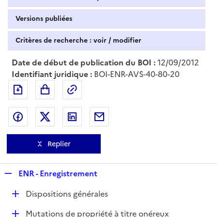
Versions publiées
Critères de recherche : voir / modifier
Date de début de publication du BOI :
12/09/2012
Identifiant juridique :
BOI-ENR-AVS-40-80-20
Exporter le document au format pdf
Permalien : adresse web de ce doc
Partager sur Facebook
Partager sur Twitter
Partager sur LinkedIn
Partager par messagerie
Replier
R
ENR - Enregistrement
e
D
Dispositions générales
p
é
l
D
Mutations de propriété à titre onéreux
p