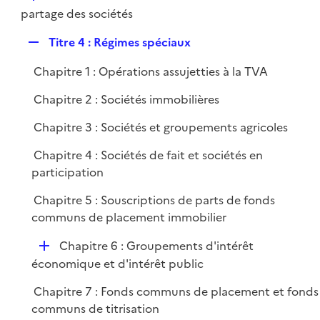
l
e
é
partage des sociétés
i
r
p
e
R
Titre 4 : Régimes spéciaux
l
r
e
i
Chapitre 1 : Opérations assujetties à la TVA
p
e
l
r
Chapitre 2 : Sociétés immobilières
i
Chapitre 3 : Sociétés et groupements agricoles
e
r
Chapitre 4 : Sociétés de fait et sociétés en
participation
Chapitre 5 : Souscriptions de parts de fonds
communs de placement immobilier
D
Chapitre 6 : Groupements d'intérêt
é
économique et d'intérêt public
p
Chapitre 7 : Fonds communs de placement et fonds
l
communs de titrisation
i