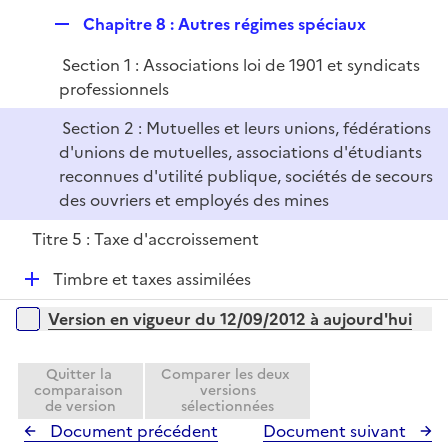
e
R
Chapitre 8 : Autres régimes spéciaux
r
e
Section 1 : Associations loi de 1901 et syndicats
p
professionnels
l
i
Section 2 : Mutuelles et leurs unions, fédérations
e
d'unions de mutuelles, associations d'étudiants
r
reconnues d'utilité publique, sociétés de secours
des ouvriers et employés des mines
Titre 5 : Taxe d'accroissement
D
Timbre et taxes assimilées
é
Versions sur la période
Version en vigueur du 12/09/2012 à aujourd'hui
p
l
i
Quitter la
Comparer les deux
comparaison
versions
e
de version
sélectionnées
r
Document précédent
Document suivant