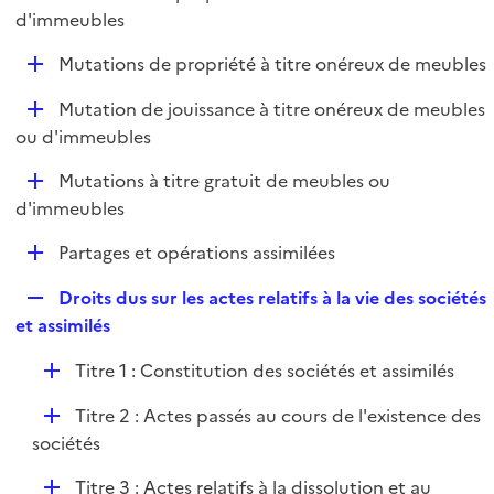
i
é
d'immeubles
l
e
p
i
r
D
Mutations de propriété à titre onéreux de meubles
l
e
é
i
r
D
Mutation de jouissance à titre onéreux de meubles
p
e
é
ou d'immeubles
l
r
p
i
D
Mutations à titre gratuit de meubles ou
l
e
é
d'immeubles
i
r
p
e
D
Partages et opérations assimilées
l
r
é
i
R
Droits dus sur les actes relatifs à la vie des sociétés
p
e
e
et assimilés
l
r
p
i
D
Titre 1 : Constitution des sociétés et assimilés
l
e
é
i
r
D
Titre 2 : Actes passés au cours de l'existence des
p
e
é
sociétés
l
r
p
i
D
Titre 3 : Actes relatifs à la dissolution et au