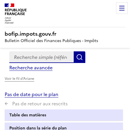
RÉPUBLIQUE
FRANÇAISE
bofip.impots.gouv.fr
Bulletin Officiel des Finances Publiques - Impôts
Recherche simple (références, mots clés, partie du titre
Formulaire
Rechercher
de
Recherche avancée
recherche
Voir le fil d'Ariane
Pas de date pour le plan
Pas de retour aux rescrits
Table des matières
Position dans la série du plan