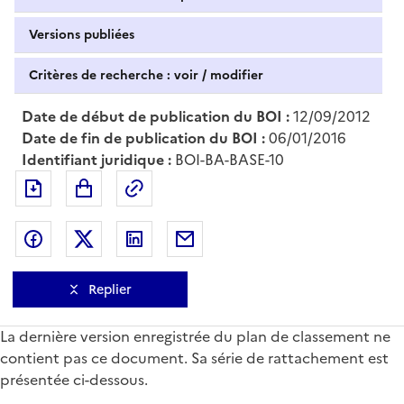
Versions publiées
Critères de recherche : voir / modifier
Date de début de publication du BOI :
12/09/2012
Date de fin de publication du BOI :
06/01/2016
Identifiant juridique :
BOI-BA-BASE-10
Exporter le document au format pdf
Permalien : adresse web de ce doc
Partager sur Facebook
Partager sur Twitter
Partager sur LinkedIn
Partager par messagerie
Replier
La dernière version enregistrée du plan de classement ne
contient pas ce document. Sa série de rattachement est
présentée ci-dessous.