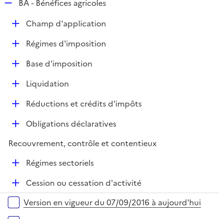
R
BA - Bénéfices agricoles
e
D
Champ d'application
p
é
l
D
Régimes d'imposition
p
i
é
l
e
D
Base d'imposition
p
i
r
é
l
e
D
Liquidation
p
i
r
é
l
e
D
Réductions et crédits d'impôts
p
i
r
é
l
e
D
Obligations déclaratives
p
i
r
é
l
e
Recouvrement, contrôle et contentieux
p
i
r
l
e
D
Régimes sectoriels
i
r
é
e
D
Cession ou cessation d'activité
p
r
é
l
Versions sur la période
Version en vigueur du 07/09/2016 à aujourd'hui
p
i
l