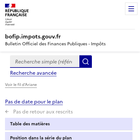
RÉPUBLIQUE
FRANÇAISE
bofip.impots.gouv.fr
Bulletin Officiel des Finances Publiques - Impôts
Recherche simple (références, mots clés, partie du titre
Formulaire
Rechercher
de
Recherche avancée
recherche
Voir le fil d'Ariane
Pas de date pour le plan
Pas de retour aux rescrits
Table des matières
Position dans la série du plan