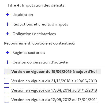
p
Titre 4 : Imputation des déficits
l
i
D
Liquidation
e
é
r
D
Réductions et crédits d'impôts
p
é
l
D
Obligations déclaratives
p
i
é
l
e
Recouvrement, contrôle et contentieux
p
i
r
l
e
D
Régimes sectoriels
i
r
é
e
D
Cession ou cessation d'activité
p
r
é
l
Versions sur la période
Version en vigueur du 19/06/2019 à aujourd'hui
p
i
l
e
Version en vigueur du 31/12/2018 au 19/06/2019
i
r
e
Version en vigueur du 17/04/2014 au 31/12/2018
r
Version en vigueur du 12/09/2012 au 17/04/2014