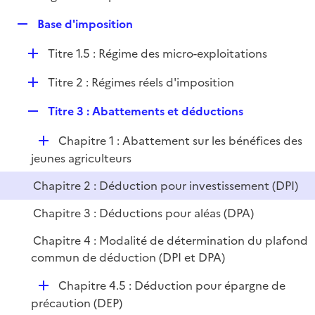
i
é
l
e
R
Base d'imposition
p
i
r
e
l
e
D
Titre 1.5 : Régime des micro-exploitations
p
i
r
é
l
e
D
Titre 2 : Régimes réels d'imposition
p
i
r
é
l
e
R
Titre 3 : Abattements et déductions
p
i
r
e
l
e
D
Chapitre 1 : Abattement sur les bénéfices des
p
i
r
é
jeunes agriculteurs
l
e
p
i
r
Chapitre 2 : Déduction pour investissement (DPI)
l
e
i
r
Chapitre 3 : Déductions pour aléas (DPA)
e
Chapitre 4 : Modalité de détermination du plafond
r
commun de déduction (DPI et DPA)
D
Chapitre 4.5 : Déduction pour épargne de
é
précaution (DEP)