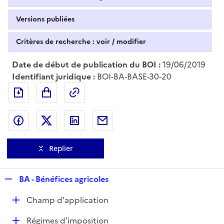
Versions publiées
Critères de recherche : voir / modifier
Date de début de publication du BOI :
19/06/2019
Identifiant juridique :
BOI-BA-BASE-30-20
Exporter le document au format pdf
Permalien : adresse web de ce doc
Partager sur Facebook
Partager sur Twitter
Partager sur LinkedIn
Partager par messagerie
Replier
R
BA - Bénéfices agricoles
e
D
Champ d'application
p
é
l
D
Régimes d'imposition
p