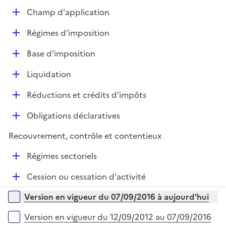
e
D
Champ d'application
p
é
l
D
Régimes d'imposition
p
i
é
l
e
D
Base d'imposition
p
i
r
é
l
e
D
Liquidation
p
i
r
é
l
e
D
Réductions et crédits d'impôts
p
i
r
é
l
e
D
Obligations déclaratives
p
i
r
é
l
e
Recouvrement, contrôle et contentieux
p
i
r
l
e
D
Régimes sectoriels
i
r
é
e
D
Cession ou cessation d'activité
p
r
é
l
Versions sur la période
Version en vigueur du 07/09/2016 à aujourd'hui
p
i
l
e
Version en vigueur du 12/09/2012 au 07/09/2016
i