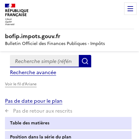
RÉPUBLIQUE
FRANÇAISE
bofip.impots.gouv.fr
Bulletin Officiel des Finances Publiques - Impôts
Recherche simple (références, mots clés, partie du titre
Formulaire
Rechercher
de
Recherche avancée
recherche
Voir le fil d'Ariane
Pas de date pour le plan
Pas de retour aux rescrits
Table des matières
Position dans la série du plan