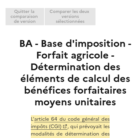
r
e
Quitter la
Comparer les deux
r
comparaison
versions
de version
sélectionnées
BA - Base d'imposition -
Forfait agricole -
Détermination des
éléments de calcul des
bénéfices forfaitaires
moyens unitaires
L'
article 64 du code général des
impôts (CGI)
, qui prévoyait les
modalités de détermination des