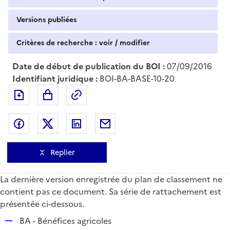
Versions publiées
Critères de recherche : voir / modifier
Date de début de publication du BOI :
07/09/2016
Identifiant juridique :
BOI-BA-BASE-10-20
Exporter le document au format pdf
Permalien : adresse web de ce doc
Partager sur Facebook
Partager sur Twitter
Partager sur LinkedIn
Partager par messagerie
Replier
La dernière version enregistrée du plan de classement ne
contient pas ce document. Sa série de rattachement est
présentée ci-dessous.
R
BA - Bénéfices agricoles