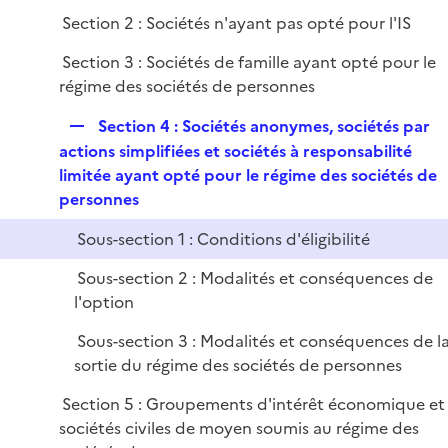
r
é
l
Section 2 : Sociétés n'ayant pas opté pour l'IS
p
i
l
e
Section 3 : Sociétés de famille ayant opté pour le
i
r
régime des sociétés de personnes
e
R
r
Section 4 : Sociétés anonymes, sociétés par
e
actions simplifiées et sociétés à responsabilité
p
limitée ayant opté pour le régime des sociétés de
l
personnes
i
Sous-section 1 : Conditions d'éligibilité
e
r
Sous-section 2 : Modalités et conséquences de
l'option
Sous-section 3 : Modalités et conséquences de l
sortie du régime des sociétés de personnes
Section 5 : Groupements d'intérêt économique et
sociétés civiles de moyen soumis au régime des