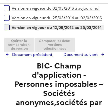
p
r
é
l
Versions sur la période
Version en vigueur du 02/03/2016 à aujourd'hui
p
i
l
e
Version en vigueur du 25/03/2014 au 02/03/2016
i
r
e
Version en vigueur du 12/09/2012 au 25/03/2014
r
Quitter la
Comparer les deux
comparaison
versions
de version
sélectionnées
Document précédent
Document suivant
BIC- Champ
d'application -
Personnes imposables –
Sociétés
anonymes,sociétés par