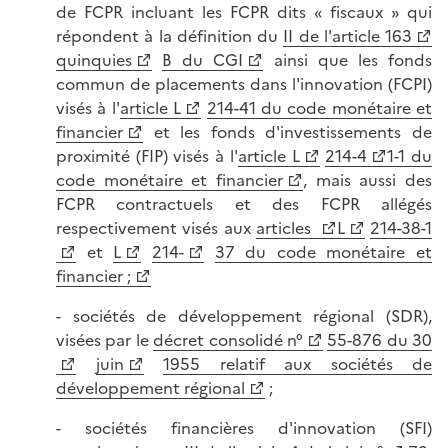
de FCPR incluant les FCPR dits « fiscaux » qui
répondent à la définition du
II de l'article 163
quinquies
B du CGI
ainsi que les fonds
commun de placements dans l'innovation (FCPI)
visés à l'
article L
214-41 du code monétaire et
financier
et les fonds d'investissements de
proximité (FIP) visés à l'
article L
214-4
1-1 du
code monétaire et financier
, mais aussi des
FCPR contractuels et des FCPR allégés
respectivement visés aux
articles
L
214-38-1
et
L
214-
37 du code monétaire et
financier ;
- sociétés de développement régional (SDR),
visées par le
décret consolidé n°
55-876 du 30
juin
1955 relatif aux sociétés de
développement régional
;
- sociétés financières d'innovation (SFI)