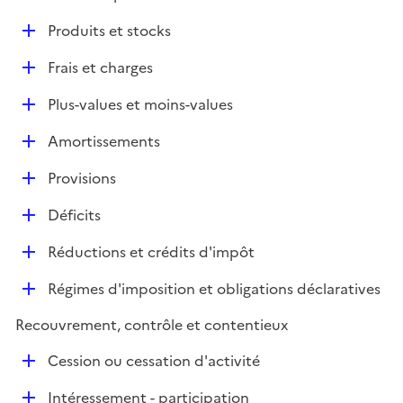
é
l
D
Produits et stocks
p
i
é
l
e
D
Frais et charges
p
i
r
é
l
e
D
Plus-values et moins-values
p
i
r
é
l
e
D
Amortissements
p
i
r
é
l
e
D
Provisions
p
i
r
é
l
e
D
Déficits
p
i
r
é
l
e
D
Réductions et crédits d'impôt
p
i
r
é
l
e
D
Régimes d'imposition et obligations déclaratives
p
i
r
é
l
e
Recouvrement, contrôle et contentieux
p
i
r
l
e
D
Cession ou cessation d'activité
i
r
é
e
D
Intéressement - participation