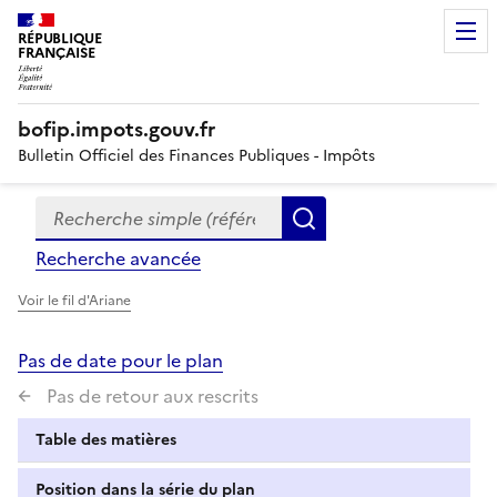
RÉPUBLIQUE
FRANÇAISE
bofip.impots.gouv.fr
Bulletin Officiel des Finances Publiques - Impôts
Recherche simple (références, mots clés, partie du titre
Formulaire
Rechercher
de
Recherche avancée
recherche
Voir le fil d'Ariane
Pas de date pour le plan
Pas de retour aux rescrits
Table des matières
Position dans la série du plan