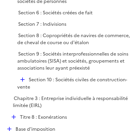
sociétés de personnes
Section 6 : Sociétés créées de fait
Section 7 : Indivisions
Section 8 : Copropriétés de navires de commerce,
de cheval de course ou d'étalon
Section 9 : Sociétés interprofessionnelles de soins
ambulatoires (SISA) et sociétés, groupements et
associations leur ayant préexisté
D
Section 10 : Sociétés civiles de construction-
é
vente
p
Chapitre 3 : Entreprise individuelle à responsabilité
l
limitée (EIRL)
i
e
D
Titre 8 : Exonérations
r
é
D
Base d'imposition
p