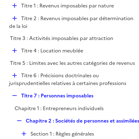
l
D
Titre 1 : Revenus imposables par nature
p
i
é
l
e
D
Titre 2 : Revenus imposables par détermination
p
i
r
é
de la loi
l
e
p
i
r
Titre 3 : Activités imposables par attraction
l
e
i
r
D
Titre 4 : Location meublée
e
é
r
Titre 5 : Limites avec les autres catégories de revenus
p
l
D
Titre 6 : Précisions doctrinales ou
i
é
jurisprudentielles relatives à certaines professions
e
p
r
R
Titre 7 : Personnes imposables
l
e
i
Chapitre 1 : Entrepreneurs individuels
p
e
l
r
R
Chapitre 2 : Sociétés de personnes et assimilée
i
e
e
D
Section 1 : Règles générales
p