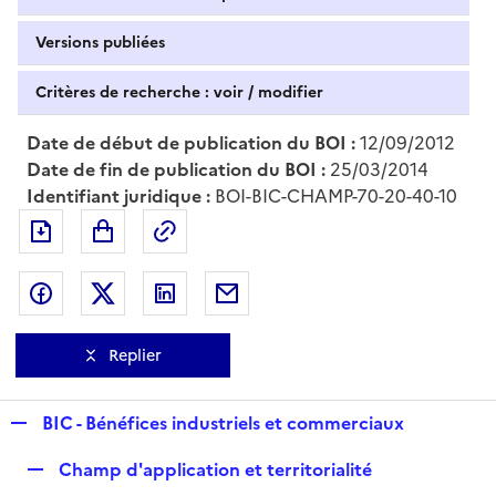
Versions publiées
Critères de recherche : voir / modifier
Date de début de publication du BOI :
12/09/2012
Date de fin de publication du BOI :
25/03/2014
Identifiant juridique :
BOI-BIC-CHAMP-70-20-40-10
Exporter le document au format pdf
Permalien : adresse web de ce doc
Partager sur Facebook
Partager sur Twitter
Partager sur LinkedIn
Partager par messagerie
Replier
R
BIC - Bénéfices industriels et commerciaux
e
R
Champ d'application et territorialité
p
e