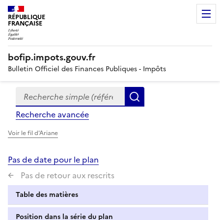
RÉPUBLIQUE
FRANÇAISE
bofip.impots.gouv.fr
Bulletin Officiel des Finances Publiques - Impôts
Recherche simple (références, mots clés, partie du titre
Formulaire
Rechercher
de
Recherche avancée
recherche
Voir le fil d'Ariane
Pas de date pour le plan
Pas de retour aux rescrits
Table des matières
Position dans la série du plan