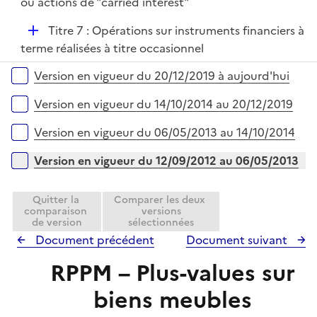
p
ou actions de "carried interest"
e
l
r
D
Titre 7 : Opérations sur instruments financiers à
i
é
terme réalisées à titre occasionnel
e
p
r
Versions sur la période
Version en vigueur du 20/12/2019 à aujourd'hui
l
i
Version en vigueur du 14/10/2014 au 20/12/2019
e
r
Version en vigueur du 06/05/2013 au 14/10/2014
Version en vigueur du 12/09/2012 au 06/05/2013
Quitter la
Comparer les deux
comparaison
versions
de version
sélectionnées
Document précédent
Document suivant
RPPM – Plus-values sur
biens meubles