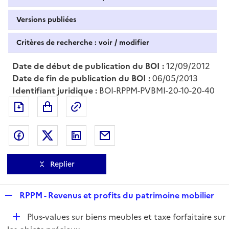
Versions publiées
Critères de recherche : voir / modifier
Date de début de publication du BOI :
12/09/2012
Date de fin de publication du BOI :
06/05/2013
Identifiant juridique :
BOI-RPPM-PVBMI-20-10-20-40
Exporter le document au format pdf
Permalien : adresse web de ce doc
Partager sur Facebook
Partager sur Twitter
Partager sur LinkedIn
Partager par messagerie
Replier
R
RPPM - Revenus et profits du patrimoine mobilier
e
D
Plus-values sur biens meubles et taxe forfaitaire sur
p
é