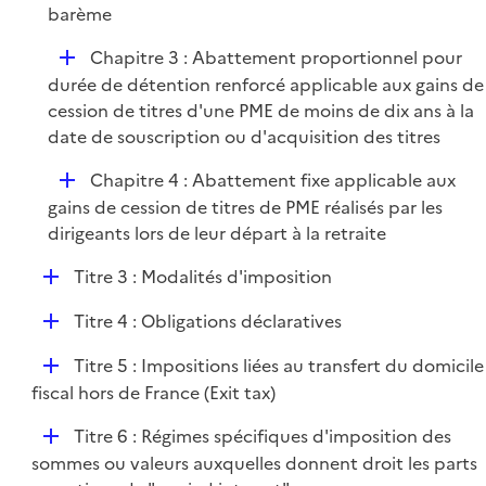
l
barème
i
D
Chapitre 3 : Abattement proportionnel pour
e
é
durée de détention renforcé applicable aux gains de
r
p
cession de titres d'une PME de moins de dix ans à la
l
date de souscription ou d'acquisition des titres
i
D
Chapitre 4 : Abattement fixe applicable aux
e
é
gains de cession de titres de PME réalisés par les
r
p
dirigeants lors de leur départ à la retraite
l
D
Titre 3 : Modalités d'imposition
i
é
e
D
Titre 4 : Obligations déclaratives
p
r
é
l
D
Titre 5 : Impositions liées au transfert du domicile
p
i
é
fiscal hors de France (Exit tax)
l
e
p
i
r
D
Titre 6 : Régimes spécifiques d'imposition des
l
e
é
sommes ou valeurs auxquelles donnent droit les parts
i
r