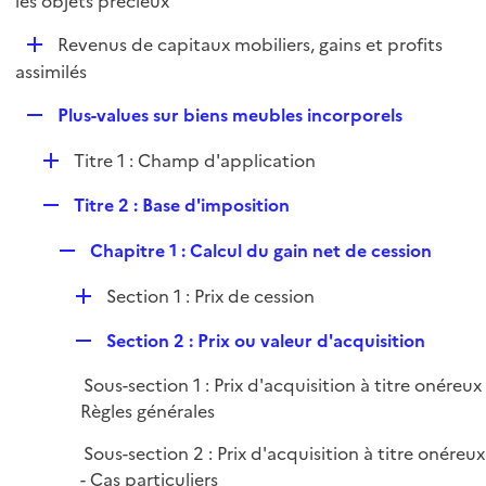
les objets précieux
l
p
i
D
Revenus de capitaux mobiliers, gains et profits
l
e
é
assimilés
i
r
p
e
R
Plus-values sur biens meubles incorporels
l
r
e
i
D
Titre 1 : Champ d'application
p
e
é
l
r
R
Titre 2 : Base d'imposition
p
i
e
l
e
R
Chapitre 1 : Calcul du gain net de cession
p
i
r
e
l
e
D
Section 1 : Prix de cession
p
i
r
é
l
e
R
Section 2 : Prix ou valeur d'acquisition
p
i
r
e
l
e
Sous-section 1 : Prix d'acquisition à titre onéreux 
p
i
r
Règles générales
l
e
i
r
Sous-section 2 : Prix d'acquisition à titre onéreux
e
- Cas particuliers