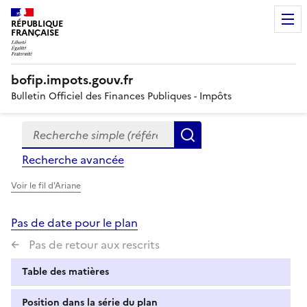
RÉPUBLIQUE
FRANÇAISE
bofip.impots.gouv.fr
Bulletin Officiel des Finances Publiques - Impôts
Recherche simple (références, mots clés, partie du titre
Formulaire
Rechercher
de
Recherche avancée
recherche
Voir le fil d'Ariane
Pas de date pour le plan
Pas de retour aux rescrits
Table des matières
Position dans la série du plan