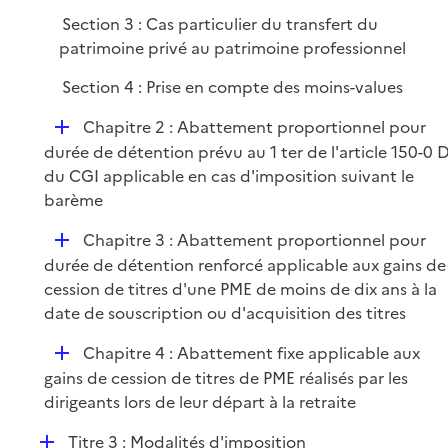
é
Section 3 : Cas particulier du transfert du
p
patrimoine privé au patrimoine professionnel
l
i
Section 4 : Prise en compte des moins-values
e
D
Chapitre 2 : Abattement proportionnel pour
r
é
durée de détention prévu au 1 ter de l'article 150-0 
p
du CGI applicable en cas d'imposition suivant le
l
barème
i
D
Chapitre 3 : Abattement proportionnel pour
e
é
durée de détention renforcé applicable aux gains de
r
p
cession de titres d'une PME de moins de dix ans à la
l
date de souscription ou d'acquisition des titres
i
D
Chapitre 4 : Abattement fixe applicable aux
e
é
gains de cession de titres de PME réalisés par les
r
p
dirigeants lors de leur départ à la retraite
l
D
Titre 3 : Modalités d'imposition