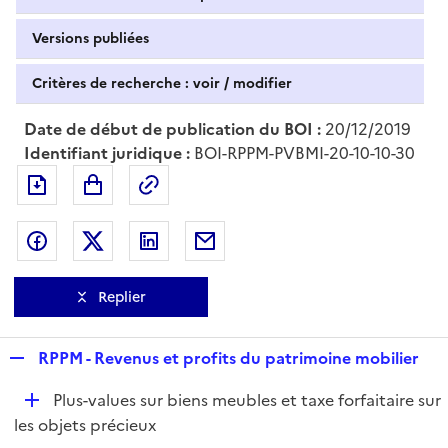
Versions publiées
Critères de recherche : voir / modifier
Date de début de publication du BOI :
20/12/2019
Identifiant juridique :
BOI-RPPM-PVBMI-20-10-10-30
Exporter le document au format pdf
Permalien : adresse web de ce doc
Partager sur Facebook
Partager sur Twitter
Partager sur LinkedIn
Partager par messagerie
Replier
R
RPPM - Revenus et profits du patrimoine mobilier
e
D
Plus-values sur biens meubles et taxe forfaitaire sur
p
é
les objets précieux
l
p