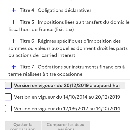
i
é
e
D
Titre 4 : Obligations déclaratives
p
r
é
l
D
Titre 5 : Impositions liées au transfert du domicile
p
i
é
fiscal hors de France (Exit tax)
l
e
p
i
r
D
Titre 6 : Régimes spécifiques d'imposition des
l
e
é
sommes ou valeurs auxquelles donnent droit les parts
i
r
p
ou actions de "carried interest"
e
l
r
D
Titre 7 : Opérations sur instruments financiers à
i
é
terme réalisées à titre occasionnel
e
p
r
Versions sur la période
Version en vigueur du 20/12/2019 à aujourd'hui
l
i
Version en vigueur du 14/10/2014 au 20/12/2019
e
r
Version en vigueur du 12/09/2012 au 14/10/2014
Quitter la
Comparer les deux
comparaison
versions