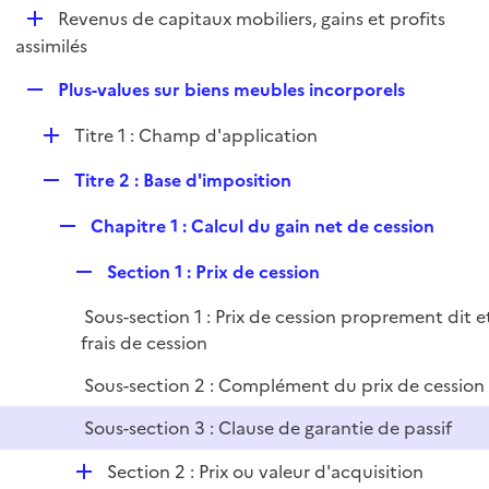
i
D
Revenus de capitaux mobiliers, gains et profits
l
e
é
assimilés
i
r
p
e
R
Plus-values sur biens meubles incorporels
l
r
e
i
D
Titre 1 : Champ d'application
p
e
é
l
r
R
Titre 2 : Base d'imposition
p
i
e
l
e
R
Chapitre 1 : Calcul du gain net de cession
p
i
r
e
l
e
R
Section 1 : Prix de cession
p
i
r
e
l
e
Sous-section 1 : Prix de cession proprement dit e
p
i
r
frais de cession
l
e
i
r
Sous-section 2 : Complément du prix de cession
e
Sous-section 3 : Clause de garantie de passif
r
D
Section 2 : Prix ou valeur d'acquisition