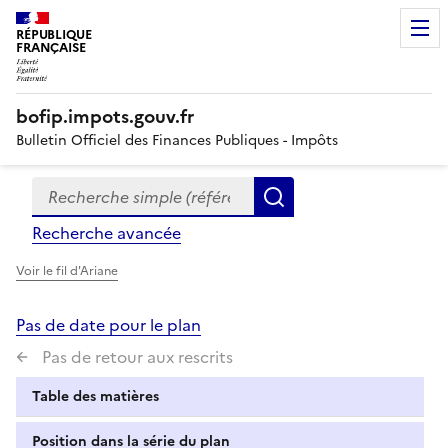
RÉPUBLIQUE
FRANÇAISE
bofip.impots.gouv.fr
Bulletin Officiel des Finances Publiques - Impôts
Recherche simple (références, mots clés, partie du titre
Formulaire
Rechercher
de
Recherche avancée
recherche
Voir le fil d'Ariane
Pas de date pour le plan
Pas de retour aux rescrits
Table des matières
Position dans la série du plan