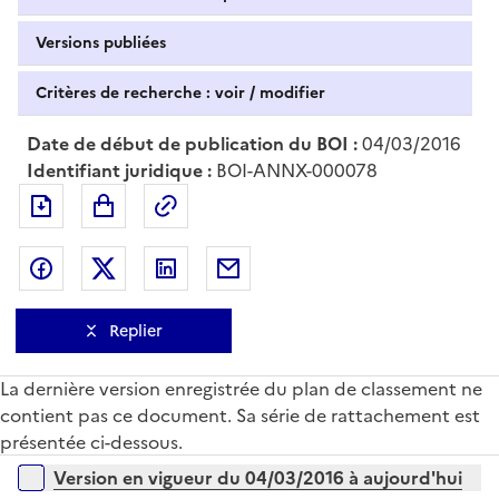
Versions publiées
Critères de recherche : voir / modifier
Date de début de publication du BOI :
04/03/2016
Identifiant juridique :
BOI-ANNX-000078
Exporter le document au format pdf
Permalien : adresse web de ce doc
Partager sur Facebook
Partager sur Twitter
Partager sur LinkedIn
Partager par messagerie
Replier
La dernière version enregistrée du plan de classement ne
contient pas ce document. Sa série de rattachement est
présentée ci-dessous.
Versions sur la période
Version en vigueur du 04/03/2016 à aujourd'hui