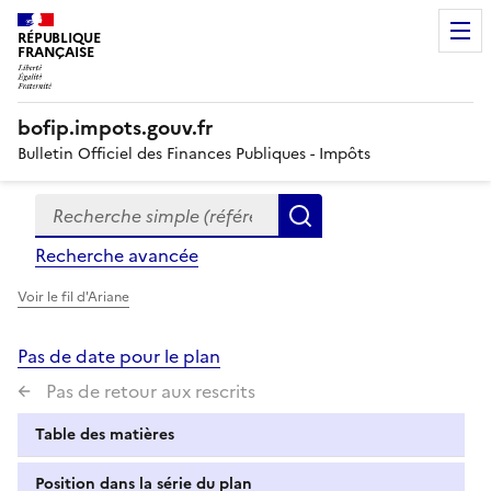
RÉPUBLIQUE
FRANÇAISE
bofip.impots.gouv.fr
Bulletin Officiel des Finances Publiques - Impôts
Recherche simple (références, mots clés, partie du titre
Formulaire
Rechercher
de
Recherche avancée
recherche
Voir le fil d'Ariane
Pas de date pour le plan
Pas de retour aux rescrits
Table des matières
Position dans la série du plan