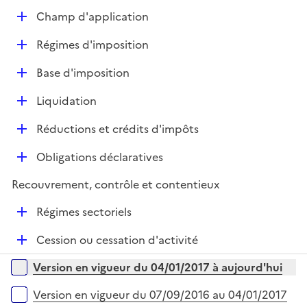
e
D
Champ d'application
p
é
l
D
Régimes d'imposition
p
i
é
l
e
D
Base d'imposition
p
i
r
é
l
e
D
Liquidation
p
i
r
é
l
e
D
Réductions et crédits d'impôts
p
i
r
é
l
e
D
Obligations déclaratives
p
i
r
é
l
e
Recouvrement, contrôle et contentieux
p
i
r
l
e
D
Régimes sectoriels
i
r
é
e
D
Cession ou cessation d'activité
p
r
é
l
Versions sur la période
Version en vigueur du 04/01/2017 à aujourd'hui
p
i
l
e
Version en vigueur du 07/09/2016 au 04/01/2017
i