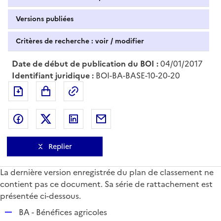
Versions publiées
Critères de recherche : voir / modifier
Date de début de publication du BOI :
04/01/2017
Identifiant juridique :
BOI-BA-BASE-10-20-20
Exporter le document au format pdf
Permalien : adresse web de ce doc
Partager sur Facebook
Partager sur Twitter
Partager sur LinkedIn
Partager par messagerie
Replier
La dernière version enregistrée du plan de classement ne
contient pas ce document. Sa série de rattachement est
présentée ci-dessous.
R
BA - Bénéfices agricoles