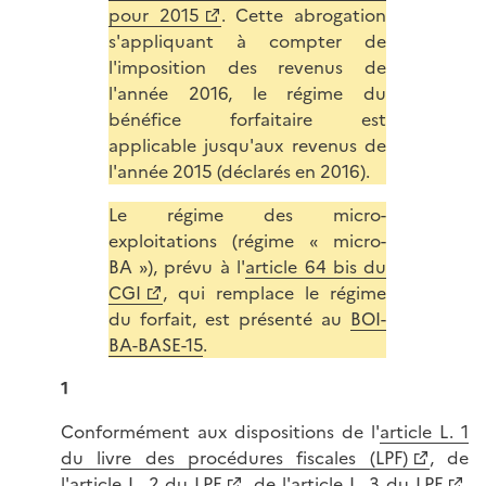
pour 2015
. Cette abrogation
s'appliquant à compter de
l'imposition des revenus de
l'année 2016, le régime du
bénéfice forfaitaire est
applicable jusqu'aux revenus de
l'année 2015 (déclarés en 2016).
Le régime des micro-
exploitations (régime « micro-
BA »), prévu à l'
article 64 bis du
CGI
, qui remplace le régime
du forfait, est présenté au
BOI-
BA-BASE-15
.
1
Conformément aux dispositions de l'
article L. 1
du livre des procédures fiscales (LPF)
, de
l'
article L. 2 du LPF
, de l'
article L. 3 du LPF
,