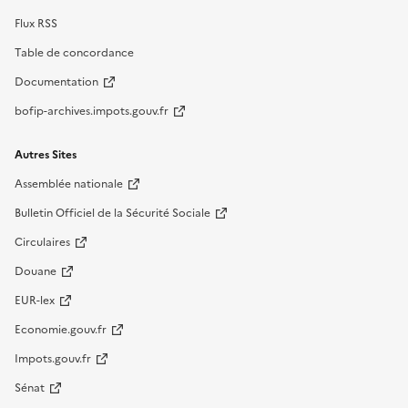
Flux RSS
Table de concordance
Documentation
bofip-archives.impots.gouv.fr
Autres Sites
Assemblée nationale
Bulletin Officiel de la Sécurité Sociale
Circulaires
Douane
EUR-lex
Economie.gouv.fr
Impots.gouv.fr
Sénat