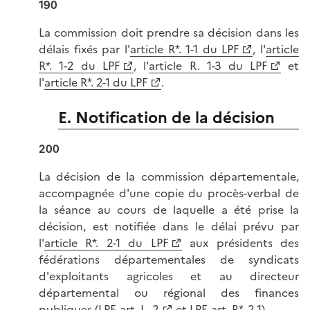
190
La commission doit prendre sa décision dans les
délais fixés par l'
article R*. 1-1 du LPF
, l'
article
R*. 1-2 du LPF
, l'
article R. 1-3 du LPF
et
l'
article R*. 2-1 du LPF
.
E. Notification de la décision
200
La décision de la commission départementale,
accompagnée d'une copie du procès-verbal de
la séance au cours de laquelle a été prise la
décision, est notifiée dans le délai prévu par
l'
article R*. 2-1 du LPF
aux présidents des
fédérations départementales de syndicats
d'exploitants agricoles et au directeur
départemental ou régional des finances
publiques (
LPF, art. L. 2
et LPF, art. R*. 2-1).