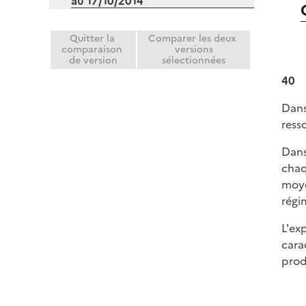
au 17/10/2014
Quitter la
Comparer les deux
comparaison
versions
de version
sélectionnées
40
Dans
ress
Dans
chaq
moye
régi
L'ex
cara
prod