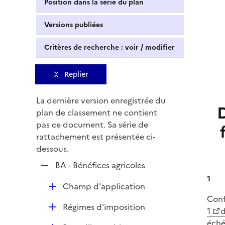
Position dans la série du plan
Versions publiées
Critères de recherche : voir / modifier
Replier
La dernière version enregistrée du
plan de classement ne contient
pas ce document. Sa série de
rattachement est présentée ci-
dessous.
R
BA - Bénéfices agricoles
e
1
D
Champ d'application
p
é
Conf
l
D
Régimes d'imposition
p
1
d
i
é
l
éché