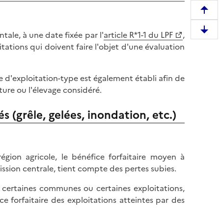
R
e
D
le, à une date fixée par l'
article R*1-1 du LPF
,
m
e
tations qui doivent faire l'objet d'une évaluation
o
s
n
c
t
 d'exploitation-type est également établi afin de
e
e
ture ou l'élevage considéré.
n
r
d
e
s (grêle, gelées, inondation, etc.)
r
n
e
h
e
a
n
u
gion agricole, le bénéfice forfaitaire moyen à
b
t
ssion centrale, tient compte des pertes subies.
a
d
s
ue certaines communes ou certaines exploitations,
e
d
e forfaitaire des exploitations atteintes par des
l
e
a