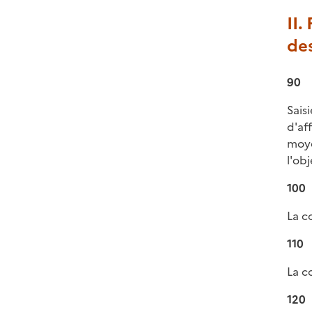
II
des
90
Sais
d'af
moye
l'ob
100
La c
110
La c
120