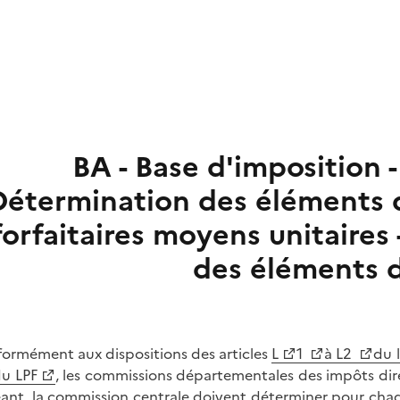
BA - Base d'imposition - 
Détermination des éléments d
forfaitaires moyens unitaires 
des éléments d
ormément aux dispositions des articles
L
1
à L2
du l
u LPF
, les commissions départementales des impôts directs
ant, la commission centrale doivent déterminer pour cha