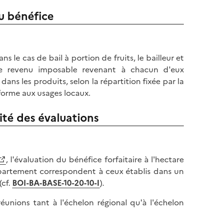
l
p
u bénéfice
a
a
p
g
a
e
g
s le cas de bail à portion de fruits, le bailleur et
e
e revenu imposable revenant à chacun d'eux
ans les produits, selon la répartition fixée par la
forme aux usages locaux.
ité des évaluations
, l'évaluation du bénéfice forfaitaire à l'hectare
 département correspondent à ceux établis dans un
(cf.
BOI-BA-BASE-10-20-10-I
).
réunions tant à l'échelon régional qu'à l'échelon