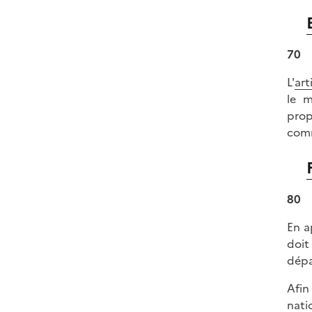
70
L'
art
le m
prop
comm
80
En a
doit
dépa
Afin
nati