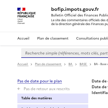
bofip.impots.gouv.fr
RÉPUBLIQUE
Bulletin Officiel des Finances Publ
FRANÇAISE
Le site des commentaires officiels des d
de la direction générale des Finances p
Accueil
Plan de classement
Consultations publi
Recherche simple (références, mots clés, partie 
Formulaire
de
recherche
Accueil
Plan de classement
BA
BASE
BA - Base 
Pas de date pour le plan
Date de 
Date de 
Pas de retour aux rescrits
Identifia
Table des matières