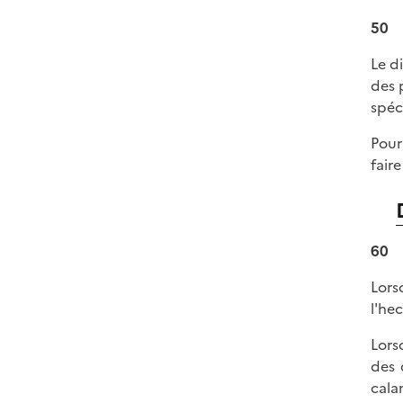
50
Le d
des 
spéc
Pour
fair
60
Lors
l'he
Lors
des 
cala