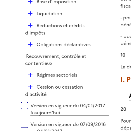
e
D
Base d'imposition
p
i
fisca
r
é
l
e
D
Liquidation
p
i
- po
r
é
l
e
béné
D
Réductions et crédits
p
i
r
é
d'impôts
l
e
- po
p
i
r
béné
D
Obligations déclaratives
l
e
é
i
10
r
Recouvrement, contrôle et
p
e
contentieux
l
La d
r
i
D
Régimes sectoriels
I. 
e
é
r
D
Cession ou cessation
p
é
d'activité
l
p
i
Versions sur la période
Version en vigueur du 04/01/2017
l
20
e
à aujourd'hui
i
r
Pour
e
Version en vigueur du 07/09/2016
dépa
r