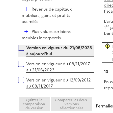
e
l
dire
r
D
Revenus de capitaux
i
fisc
é
mobiliers, gains et profits
e
p
L’
art
assimilés
r
er
l
1
ja
D
Plus-values sur biens
i
béné
é
meubles incorporels
e
p
r
Versions sur la période
Version en vigueur du 21/06/2023
l
à aujourd'hui
i
e
Version en vigueur du 08/11/2017
r
au 21/06/2023
10
Version en vigueur du 12/09/2012
En c
au 08/11/2017
repo
Quitter la
Comparer les deux
comparaison
versions
Permalie
de version
sélectionnées