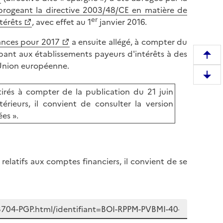
brogeant la directive 2003/48/CE en matière de
er
térêts
, avec effet au 1
janvier 2016.
nances pour 2017
a ensuite allégé, à compter du
mbant aux établissements payeurs d'intérêts à des
R
l'Union européenne.
e
D
m
irés à compter de la publication du 21 juin
e
o
ieurs, il convient de consulter la version
s
n
es ».
c
t
e
e
n
r
d
e
latifs aux comptes financiers, il convient de se
r
n
e
h
e
a
n
u
b
t