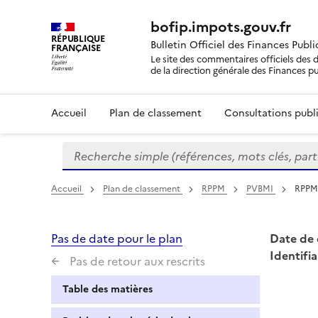
bofip.impots.gouv.fr
RÉPUBLIQUE
Bulletin Officiel des Finances Publ
FRANÇAISE
Le site des commentaires officiels des d
de la direction générale des Finances p
Accueil
Plan de classement
Consultations publi
Recherche simple (références, mots clés, partie 
Formulaire
de
recherche
Accueil
Plan de classement
RPPM
PVBMI
RPPM 
Pas de date pour le plan
Date de 
Identifia
Pas de retour aux rescrits
Table des matières