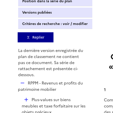
Position dans la série du plan
Versions publiées
Critères de recherche : voir / modifier
Replier
La dernière version enregistrée du
plan de classement ne contient
pas ce document. Sa série de
«
rattachement est présentée ci-
dessous.
R
RPPM - Revenus et profits du
e
patrimoine mobilier
1
p
D
Plus-values sur biens
Comp
l
é
meubles et taxe forfaitaire sur les
comp
i
p
objets précieux
des 