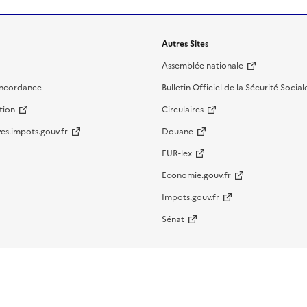
Autres Sites
Assemblée nationale
oncordance
Bulletin Officiel de la Sécurité Social
tion
Circulaires
es.impots.gouv.fr
Douane
EUR-lex
Economie.gouv.fr
Impots.gouv.fr
Sénat