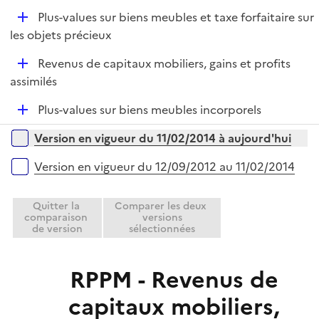
e
D
Plus-values sur biens meubles et taxe forfaitaire sur
p
é
les objets précieux
l
p
i
D
Revenus de capitaux mobiliers, gains et profits
l
e
é
assimilés
i
r
p
e
D
Plus-values sur biens meubles incorporels
l
r
é
i
Versions sur la période
Version en vigueur du 11/02/2014 à aujourd'hui
p
e
l
r
Version en vigueur du 12/09/2012 au 11/02/2014
i
e
Quitter la
Comparer les deux
r
comparaison
versions
de version
sélectionnées
RPPM - Revenus de
capitaux mobiliers,