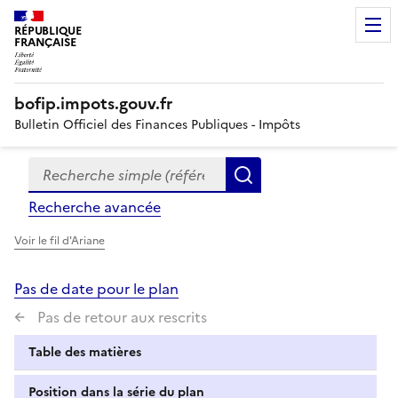
RÉPUBLIQUE
FRANÇAISE
bofip.impots.gouv.fr
Bulletin Officiel des Finances Publiques - Impôts
Recherche simple (références, mots clés, partie du titre
Formulaire
Rechercher
de
Recherche avancée
recherche
Voir le fil d'Ariane
Pas de date pour le plan
Pas de retour aux rescrits
Table des matières
Position dans la série du plan