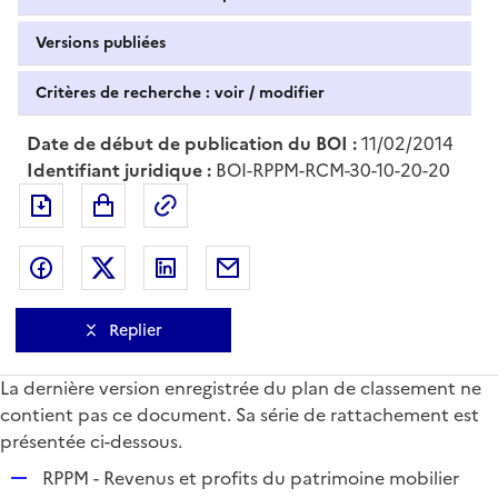
Versions publiées
Critères de recherche : voir / modifier
Date de début de publication du BOI :
11/02/2014
Identifiant juridique :
BOI-RPPM-RCM-30-10-20-20
Exporter le document au format pdf
Permalien : adresse web de ce doc
Partager sur Facebook
Partager sur Twitter
Partager sur LinkedIn
Partager par messagerie
Replier
La dernière version enregistrée du plan de classement ne
contient pas ce document. Sa série de rattachement est
présentée ci-dessous.
R
RPPM - Revenus et profits du patrimoine mobilier