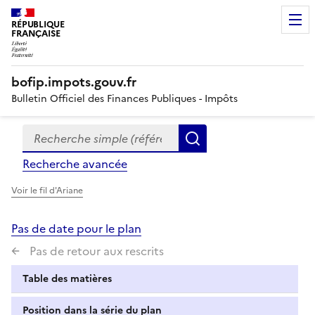
RÉPUBLIQUE
FRANÇAISE
bofip.impots.gouv.fr
Bulletin Officiel des Finances Publiques - Impôts
Recherche simple (références, mots clés, partie du titre
Formulaire
Rechercher
de
Recherche avancée
recherche
Voir le fil d'Ariane
Pas de date pour le plan
Pas de retour aux rescrits
Table des matières
Position dans la série du plan