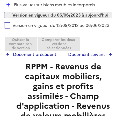
é
l
r
D
Plus-values sur biens meubles incorporels
p
i
é
l
e
Versions sur la période
Version en vigueur du 06/06/2023 à aujourd'hui
p
i
r
l
e
Version en vigueur du 12/09/2012 au 06/06/2023
i
r
e
Quitter la
Comparer les deux
r
comparaison
versions
de version
sélectionnées
Document précédent
Document suivant
RPPM - Revenus de
capitaux mobiliers,
gains et profits
assimilés - Champ
d'application - Revenus
de valeurs mobilières