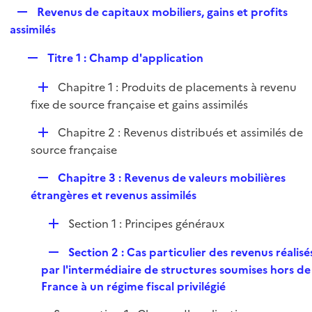
i
R
Revenus de capitaux mobiliers, gains et profits
l
e
e
assimilés
i
r
p
e
R
Titre 1 : Champ d'application
l
r
e
i
D
Chapitre 1 : Produits de placements à revenu
p
e
é
fixe de source française et gains assimilés
l
r
p
i
D
Chapitre 2 : Revenus distribués et assimilés de
l
e
é
source française
i
r
p
e
R
Chapitre 3 : Revenus de valeurs mobilières
l
r
e
étrangères et revenus assimilés
i
p
e
D
Section 1 : Principes généraux
l
r
é
i
R
Section 2 : Cas particulier des revenus réalisé
p
e
e
par l'intermédiaire de structures soumises hors de
l
r
p
France à un régime fiscal privilégié
i
l
e