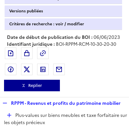
Versions publiées
Critères de recherche : voir / modifier
Date de début de publication du BOI :
06/06/2023
Identifiant juridique :
BOI-RPPM-RCM-10-30-20-30
Exporter le document au format pdf
Permalien : adresse web de ce doc
Partager sur Facebook
Partager sur Twitter
Partager sur LinkedIn
Partager par messagerie
Replier
R
RPPM - Revenus et profits du patrimoine mobilier
e
D
Plus-values sur biens meubles et taxe forfaitaire sur
p
é
les objets précieux
l
p