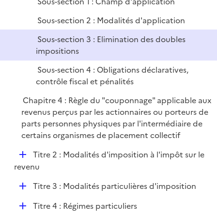
Sous-section 1 : Champ d'application
i
r
e
Sous-section 2 : Modalités d'application
r
Sous-section 3 : Elimination des doubles
impositions
Sous-section 4 : Obligations déclaratives,
contrôle fiscal et pénalités
Chapitre 4 : Règle du "couponnage" applicable aux
revenus perçus par les actionnaires ou porteurs de
parts personnes physiques par l'intermédiaire de
certains organismes de placement collectif
D
Titre 2 : Modalités d'imposition à l'impôt sur le
é
revenu
p
D
Titre 3 : Modalités particulières d'imposition
l
é
i
D
Titre 4 : Régimes particuliers
p
e