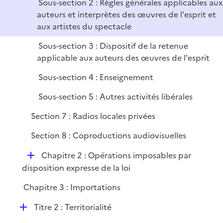
Sous-section 2 : Règles générales applicables aux
e
auteurs et interprètes des œuvres de l'esprit et
r
aux artistes du spectacle
Sous-section 3 : Dispositif de la retenue
applicable aux auteurs des œuvres de l'esprit
Sous-section 4 : Enseignement
Sous-section 5 : Autres activités libérales
Section 7 : Radios locales privées
Section 8 : Coproductions audiovisuelles
D
Chapitre 2 : Opérations imposables par
é
disposition expresse de la loi
p
Chapitre 3 : Importations
l
i
D
Titre 2 : Territorialité
e
é