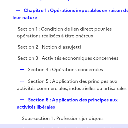
i
e
l
e
R
Chapitre 1 : Opérations imposables en raison d
p
i
r
e
leur nature
l
e
p
i
r
Section 1 : Condition de lien direct pour les
l
e
opérations réalisées à titre onéreux
i
r
e
Section 2 : Notion d'assujetti
r
Section 3 : Activités économiques concernées
D
Section 4 : Opérations concernées
é
D
Section 5 : Application des principes aux
p
é
activités commerciales, industrielles ou artisanales
l
p
i
R
Section 6 : Application des principes aux
l
e
e
activités libérales
i
r
p
e
Sous-section 1 : Professions juridiques
l
r
i