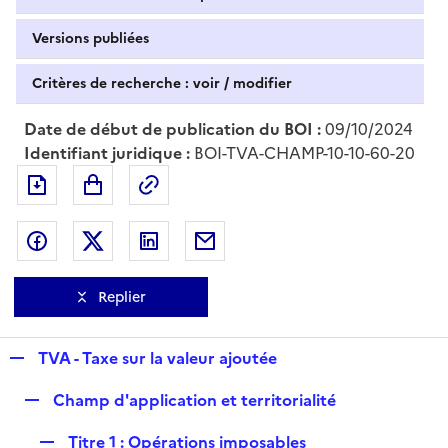
Versions publiées
Critères de recherche : voir / modifier
Date de début de publication du BOI :
09/10/2024
Identifiant juridique :
BOI-TVA-CHAMP-10-10-60-20
Exporter le document au format pdf
Permalien : adresse web de ce doc
Partager sur Facebook
Partager sur Twitter
Partager sur LinkedIn
Partager par messagerie
Replier
R
TVA - Taxe sur la valeur ajoutée
e
R
Champ d'application et territorialité
p
e
l
R
Titre 1 : Opérations imposables
p