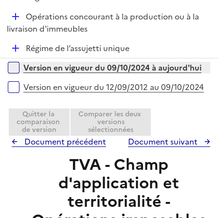
é
l
D
Opérations concourant à la production ou à la
p
i
é
livraison d'immeubles
l
e
p
i
r
D
Régime de l’assujetti unique
l
e
é
i
r
Versions sur la période
Version en vigueur du 09/10/2024 à aujourd'hui
p
e
l
r
Version en vigueur du 12/09/2012 au 09/10/2024
i
e
Quitter la
Comparer les deux
r
comparaison
versions
de version
sélectionnées
Document précédent
Document suivant
TVA - Champ
d'application et
territorialité -