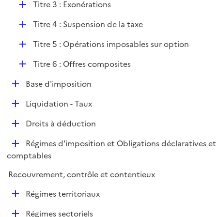
r
D
Titre 3 : Exonérations
p
é
l
D
Titre 4 : Suspension de la taxe
p
i
é
l
e
D
Titre 5 : Opérations imposables sur option
p
i
r
é
l
e
D
Titre 6 : Offres composites
p
i
r
é
l
e
D
Base d'imposition
p
i
r
é
l
e
D
Liquidation - Taux
p
i
r
é
l
e
D
Droits à déduction
p
i
r
é
l
e
D
Régimes d'imposition et Obligations déclaratives et
p
i
r
é
comptables
l
e
p
i
r
Recouvrement, contrôle et contentieux
l
e
i
r
D
Régimes territoriaux
e
é
r
D
Régimes sectoriels
p