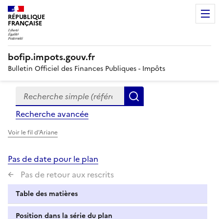
RÉPUBLIQUE
FRANÇAISE
bofip.impots.gouv.fr
Bulletin Officiel des Finances Publiques - Impôts
Recherche simple (références, mots clés, partie du titre
Formulaire
Rechercher
de
Recherche avancée
recherche
Voir le fil d'Ariane
Pas de date pour le plan
Pas de retour aux rescrits
Table des matières
Position dans la série du plan