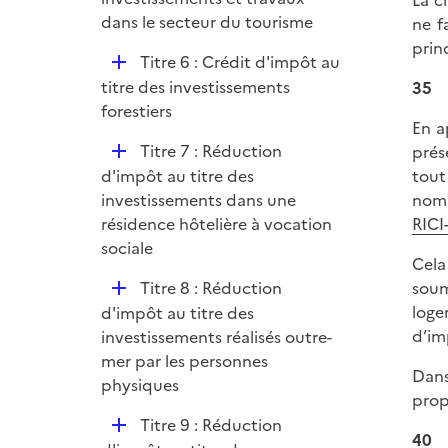
La c
l
dans le secteur du tourisme
ne f
i
prin
D
Titre 6 : Crédit d'impôt au
e
é
titre des investissements
35
r
p
forestiers
En a
l
D
Titre 7 : Réduction
prés
i
é
d'impôt au titre des
tout
e
p
investissements dans une
nom 
r
l
résidence hôtelière à vocation
RICI
i
sociale
Cela
e
D
Titre 8 : Réduction
soum
r
é
loge
d'impôt au titre des
p
d’im
investissements réalisés outre-
l
mer par les personnes
Dans
i
physiques
prop
e
D
Titre 9 : Réduction
r
40