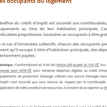
Les occupants du logement
énéfice du crédit d'impôt est accordé aux contribuables
uipements au titre de leur habitation principale. L'a
ribuables propriétaires, locataires ou occupants à titre grat
 le cas d’immeubles collectifs, chacun des occupants peu
ment qu’il occupe à titre d’habitation principale, des d
fectivement payées.
emarque :
Conformément au 4 bis de l'
article 200 quater du CGI
, issu
inances pour 2019
, pour certaines dépenses éligibles au crédit d'i
quipements de production d'énergie utilisant une source d'énergie renou
'impôt n'est accordé que sous réserve du respect par le contribuable 
'application de cette condition de ressources, il convient de se reporter au
B