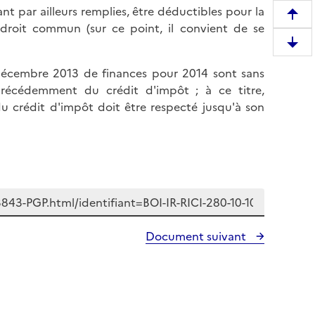
t par ailleurs remplies, être déductibles pour la
R
 droit commun (sur ce point, il convient de se
e
D
m
e
o
9 décembre 2013 de finances pour 2014 sont sans
s
n
é précédemment du crédit d'impôt ; à ce titre,
c
t
u crédit d'impôt doit être respecté jusqu'à son
e
e
n
r
d
e
r
n
e
h
e
a
n
u
b
Document suivant
t
a
d
s
e
d
l
e
a