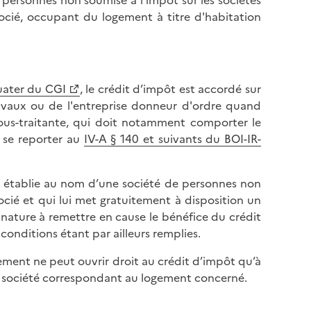
personnes non soumise à l’impôt sur les sociétés
socié, occupant du logement à titre d'habitation
uater du CGI
, le crédit d’impôt est accordé sur
travaux ou de l'entreprise donneur d'ordre quand
sous-traitante, qui doit notamment comporter le
e se reporter au
IV-A § 140 et suivants du BOI-IR-
oit établie au nom d’une société de personnes non
ocié et qui lui met gratuitement à disposition un
 nature à remettre en cause le bénéfice du crédit
conditions étant par ailleurs remplies.
gement ne peut ouvrir droit au crédit d’impôt qu’à
a société correspondant au logement concerné.