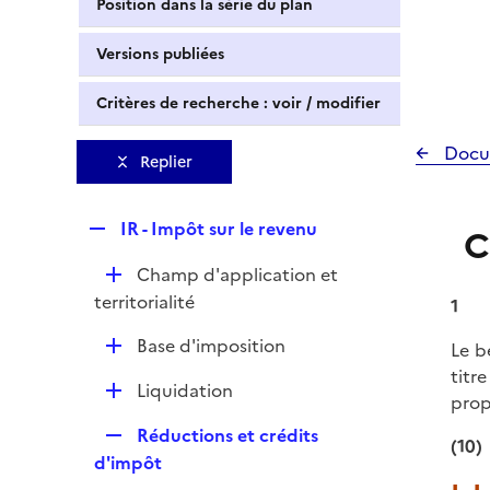
Position dans la série du plan
Versions publiées
Critères de recherche : voir / modifier
Docu
Replier
R
IR - Impôt sur le revenu
C
e
D
Champ d'application et
p
é
territorialité
l
1
p
i
D
Base d'imposition
Le b
l
e
é
titr
i
r
D
Liquidation
p
prop
e
é
l
r
R
Réductions et crédits
p
(10)
i
e
d'impôt
l
e
p