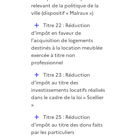
e
relevant de la politique de la
r
ville (dispositif « Malraux »)
D
Titre 22 : Réduction
é
d'impôt en faveur de
p
l'acquisition de logements
l
destinés à la location meublée
i
exercée à titre non
e
professionnel
r
D
Titre 23 : Réduction
é
d'impôt au titre des
p
investissements locatifs réalisés
l
dans le cadre de la loi « Scellier
i
»
e
D
Titre 25 : Réduction
r
é
d'impôt au titre des dons faits
p
par les particuliers