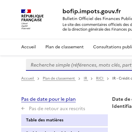
bofip.impots.gouv.fr
RÉPUBLIQUE
Bulletin Officiel des Finances Publ
FRANÇAISE
Le site des commentaires officiels des d
de la direction générale des Finances p
Accueil
Plan de classement
Consultations publi
Recherche simple (références, mots clés, partie 
Formulaire
de
recherche
Accueil
Plan de classement
IR
RICI
IR - Crédit 
Pas de date pour le plan
Date de 
Identifia
Pas de retour aux rescrits
Table des matières