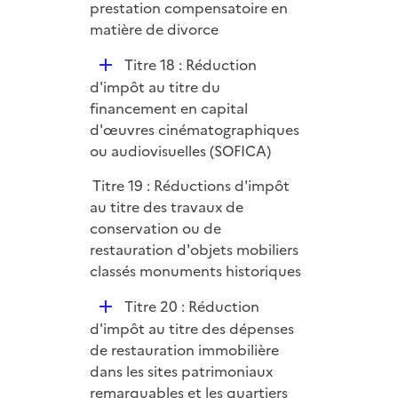
p
prestation compensatoire en
l
matière de divorce
i
D
Titre 18 : Réduction
e
é
d'impôt au titre du
r
p
financement en capital
l
d'œuvres cinématographiques
i
ou audiovisuelles (SOFICA)
e
Titre 19 : Réductions d'impôt
r
au titre des travaux de
conservation ou de
restauration d'objets mobiliers
classés monuments historiques
D
Titre 20 : Réduction
é
d'impôt au titre des dépenses
p
de restauration immobilière
l
dans les sites patrimoniaux
i
remarquables et les quartiers