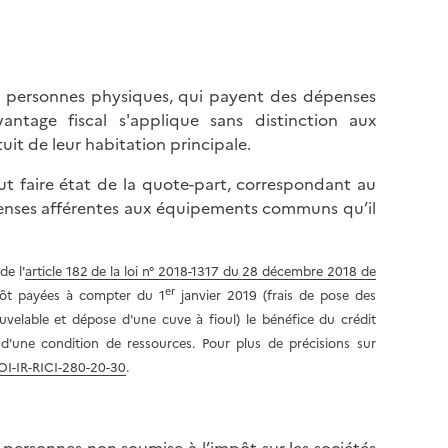
, personnes physiques, qui payent des dépenses
vantage fiscal s'applique sans distinction aux
uit de leur habitation principale.
t faire état de la quote-part, correspondant au
épenses afférentes aux équipements communs qu’il
 de l'
article 182 de la loi n° 2018-1317 du 28 décembre 2018 de
er
mpôt payées à compter du 1
janvier 2019 (frais de pose des
velable et dépose d'une cuve à fioul) le bénéfice du crédit
d'une condition de ressources. Pour plus de précisions sur
OI-IR-RICI-280-20-30
.