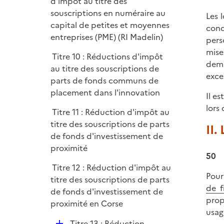
é
d'impôt au titre des
p
souscriptions en numéraire au
Les 
l
capital de petites et moyennes
cond
i
entreprises (PME) (RI Madelin)
pers
e
mise
Titre 10 : Réductions d'impôt
r
dema
au titre des souscriptions de
exce
parts de fonds communs de
placement dans l'innovation
Il e
lors
Titre 11 : Réduction d'impôt au
titre des souscriptions de parts
II.
de fonds d'investissement de
proximité
50
Titre 12 : Réduction d'impôt au
Pour
titre des souscriptions de parts
de f
de fonds d'investissement de
prop
proximité en Corse
usag
D
Titre 13 : Réduction