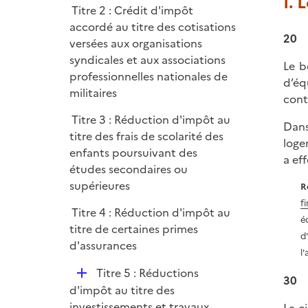
I. 
i
r
Titre 2 : Crédit d'impôt
l
e
accordé au titre des cotisations
i
r
20
versées aux organisations
e
syndicales et aux associations
r
Le b
professionnelles nationales de
d’éq
militaires
cont
Titre 3 : Réduction d'impôt au
Dans
titre des frais de scolarité des
loge
enfants poursuivant des
a ef
études secondaires ou
supérieures
R
f
Titre 4 : Réduction d'impôt au
é
titre de certaines primes
d
d'assurances
l
D
Titre 5 : Réductions
30
é
d'impôt au titre des
p
investissements et travaux