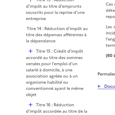
Ces 
é
d'impôt au titre d'emprunts
déte
p
souscrits pour la reprise d'une
repo
l
entreprise
i
Les 
Titre 14 : Réduction d'impôt au
e
inci
titre des dépenses afférentes à
r
l'en
la dépendance
term
D
Titre 15 : Crédit d'impôt
(60 
é
accordé au titre des sommes
p
versées pour l'emploi d'un
l
salarié à domicile, à une
Permalie
i
association agréée ou à un
e
organisme habilité ou
Docu
r
conventionné ayant le même
objet
D
Titre 16 : Réduction
é
d'impôt accordée au titre de la