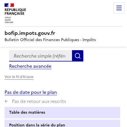
RÉPUBLIQUE
FRANÇAISE
bofip.impots.gouv.fr
Bulletin Officiel des Finances Publiques - Impôts
Recherche simple (références, mots clés, partie du titre
Formulaire
Rechercher
de
Recherche avancée
recherche
Voir le fil d'Ariane
Pas de date pour le plan
Pas de retour aux rescrits
Table des matières
Position dans la série du plan