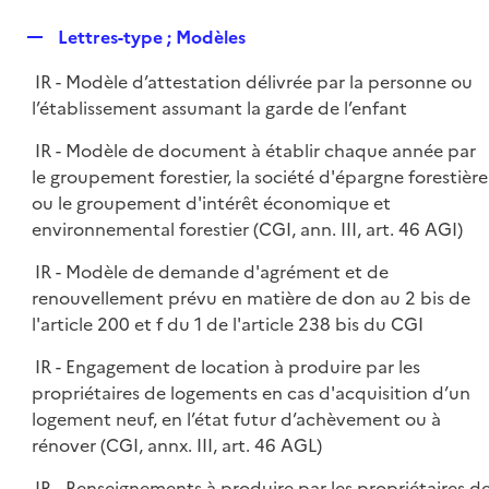
i
é
l
e
R
Lettres-type ; Modèles
p
i
r
e
l
e
IR - Modèle d’attestation délivrée par la personne ou
p
i
r
l’établissement assumant la garde de l’enfant
l
e
i
r
IR - Modèle de document à établir chaque année par
e
le groupement forestier, la société d'épargne forestière
r
ou le groupement d'intérêt économique et
environnemental forestier (CGI, ann. III, art. 46 AGI)
IR - Modèle de demande d'agrément et de
renouvellement prévu en matière de don au 2 bis de
l'article 200 et f du 1 de l'article 238 bis du CGI
IR - Engagement de location à produire par les
propriétaires de logements en cas d'acquisition d’un
logement neuf, en l’état futur d’achèvement ou à
rénover (CGI, annx. III, art. 46 AGL)
IR - Renseignements à produire par les propriétaires d