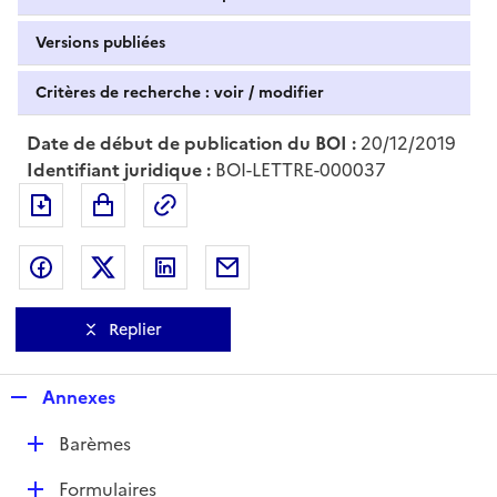
Versions publiées
Critères de recherche : voir / modifier
Date de début de publication du BOI :
20/12/2019
Identifiant juridique :
BOI-LETTRE-000037
Exporter le document au format pdf
Permalien : adresse web de ce doc
Partager sur Facebook
Partager sur Twitter
Partager sur LinkedIn
Partager par messagerie
Replier
R
Annexes
e
D
Barèmes
p
é
l
D
Formulaires
p