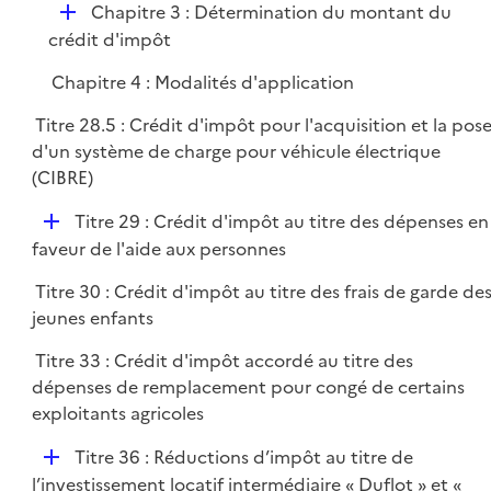
D
Chapitre 3 : Détermination du montant du
p
é
crédit d'impôt
l
p
i
Chapitre 4 : Modalités d'application
l
e
i
r
Titre 28.5 : Crédit d'impôt pour l'acquisition et la pos
e
d'un système de charge pour véhicule électrique
r
(CIBRE)
D
Titre 29 : Crédit d'impôt au titre des dépenses en
é
faveur de l'aide aux personnes
p
Titre 30 : Crédit d'impôt au titre des frais de garde de
l
jeunes enfants
i
e
Titre 33 : Crédit d'impôt accordé au titre des
r
dépenses de remplacement pour congé de certains
exploitants agricoles
D
Titre 36 : Réductions d’impôt au titre de
é
l’investissement locatif intermédiaire « Duflot » et «