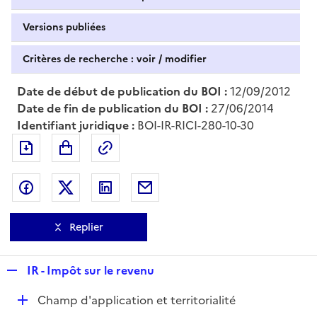
Versions publiées
Critères de recherche : voir / modifier
Date de début de publication du BOI :
12/09/2012
Date de fin de publication du BOI :
27/06/2014
Identifiant juridique :
BOI-IR-RICI-280-10-30
Exporter le document au format pdf
Permalien : adresse web de ce doc
Partager sur Facebook
Partager sur Twitter
Partager sur LinkedIn
Partager par messagerie
Replier
R
IR - Impôt sur le revenu
e
D
Champ d'application et territorialité
p
é