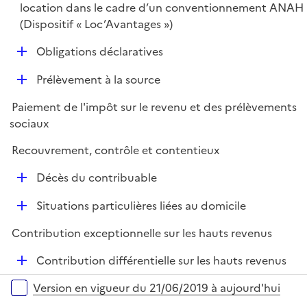
p
location dans le cadre d’un conventionnement ANAH
l
(Dispositif « Loc’Avantages »)
i
D
Obligations déclaratives
e
é
r
D
Prélèvement à la source
p
é
l
Paiement de l'impôt sur le revenu et des prélèvements
p
i
sociaux
l
e
i
r
Recouvrement, contrôle et contentieux
e
D
r
Décès du contribuable
é
D
Situations particulières liées au domicile
p
é
l
Contribution exceptionnelle sur les hauts revenus
p
i
l
e
D
Contribution différentielle sur les hauts revenus
i
r
é
Versions sur la période
e
Version en vigueur du 21/06/2019 à aujourd'hui
p
r