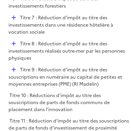
l
é
investissements forestiers
i
p
e
D
Titre 7 : Réduction d'impôt au titre des
l
r
é
investissements dans une résidence hôtelière à
i
p
vocation sociale
e
l
r
D
Titre 8 : Réduction d'impôt au titre des
i
é
investissements réalisés outre-mer par les personnes
e
p
physiques
r
l
D
Titre 9 : Réduction d'impôt au titre des
i
é
souscriptions en numéraire au capital de petites et
e
p
moyennes entreprises (PME) (RI Madelin)
r
l
Titre 10 : Réductions d'impôt au titre des
i
souscriptions de parts de fonds communs de
e
placement dans l'innovation
r
Titre 11 : Réduction d'impôt au titre des souscriptions
de parts de fonds d'investissement de proximité