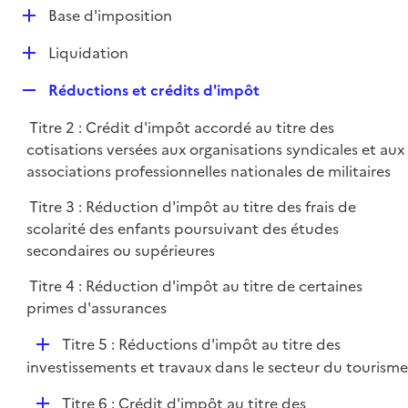
l
D
Base d'imposition
p
i
é
l
e
D
Liquidation
p
i
r
é
l
e
R
Réductions et crédits d'impôt
p
i
r
e
l
e
Titre 2 : Crédit d'impôt accordé au titre des
p
i
r
cotisations versées aux organisations syndicales et aux
l
e
associations professionnelles nationales de militaires
i
r
e
Titre 3 : Réduction d'impôt au titre des frais de
r
scolarité des enfants poursuivant des études
secondaires ou supérieures
Titre 4 : Réduction d'impôt au titre de certaines
primes d'assurances
D
Titre 5 : Réductions d'impôt au titre des
é
investissements et travaux dans le secteur du tourisme
p
D
Titre 6 : Crédit d'impôt au titre des