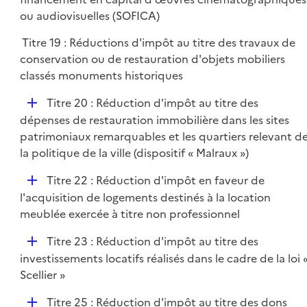
i
p
ou audiovisuelles (SOFICA)
e
l
r
Titre 19 : Réductions d'impôt au titre des travaux de
i
conservation ou de restauration d'objets mobiliers
e
classés monuments historiques
r
D
Titre 20 : Réduction d'impôt au titre des
é
dépenses de restauration immobilière dans les sites
p
patrimoniaux remarquables et les quartiers relevant d
l
la politique de la ville (dispositif « Malraux »)
i
D
Titre 22 : Réduction d'impôt en faveur de
e
é
l'acquisition de logements destinés à la location
r
p
meublée exercée à titre non professionnel
l
D
Titre 23 : Réduction d'impôt au titre des
i
é
investissements locatifs réalisés dans le cadre de la loi 
e
p
Scellier »
r
l
D
Titre 25 : Réduction d'impôt au titre des dons
i