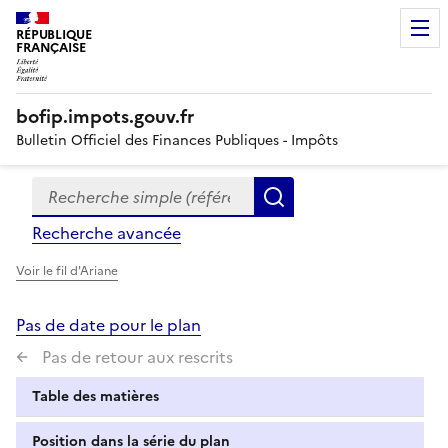
RÉPUBLIQUE
FRANÇAISE
bofip.impots.gouv.fr
Bulletin Officiel des Finances Publiques - Impôts
Recherche simple (références, mots clés, partie du titre
Formulaire
Rechercher
de
Recherche avancée
recherche
Voir le fil d'Ariane
Pas de date pour le plan
Pas de retour aux rescrits
Table des matières
Position dans la série du plan