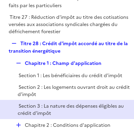
é
faits par les particuliers
e
p
r
Titre 27 : Réduction d'impôt au titre des cotisations
l
versées aux associations syndicales chargées du
i
défrichement forestier
e
r
R
Titre 28 : Crédit d'impôt accordé au titre de la
e
transition énergétique
p
R
Chapitre 1 : Champ d'application
l
e
i
Section 1 : Les bénéficiaires du crédit d'impôt
p
e
l
r
Section 2 : Les logements ouvrant droit au crédit
i
d'impôt
e
Section 3 : La nature des dépenses éligibles au
r
crédit d'impôt
D
Chapitre 2 : Conditions d'application
é