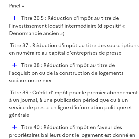
p
Pinel »
l
D
Titre 36.5 : Réduction d'impôt au titre de
i
é
l'investissement locatif intermédiaire (dispositif «
e
p
Denormandie ancien »)
r
l
Titre 37 : Réduction d'impôt au titre des souscriptions
i
en numéraire au capital d'entreprises de presse
e
r
D
Titre 38 : Réduction d'impôt au titre de
é
l'acquisition ou de la construction de logements
p
sociaux outre-mer
l
Titre 39 : Crédit d’impôt pour le premier abonnement
i
à un journal, à une publication périodique ou à un
e
service de presse en ligne d'information politique et
r
générale
D
Titre 40 : Réduction d’impôt en faveur des
é
propriétaires bailleurs dont le logement est donné en