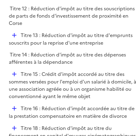
Titre 12 : Réduction d'impôt au titre des souscriptions
de parts de fonds d'investissement de proximité en
Corse
D
Titre 13 : Réduction d'impôt au titre d'emprunts
é
souscrits pour la reprise d'une entreprise
p
Titre 14 : Réduction d'impôt au titre des dépenses
l
afférentes à la dépendance
i
e
D
Titre 15 : Crédit d'impôt accordé au titre des
r
é
sommes versées pour l'emploi d'un salarié à domicile, 
p
une association agréée ou à un organisme habilité ou
l
conventionné ayant le même objet
i
D
Titre 16 : Réduction d'impôt accordée au titre de
e
é
la prestation compensatoire en matière de divorce
r
p
D
Titre 18 : Réduction d'impôt au titre du
l
é
financement en capital d'œuvres cinématographiques