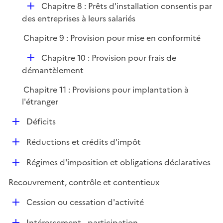
i
D
Chapitre 8 : Prêts d'installation consentis par
l
e
é
des entreprises à leurs salariés
i
r
p
e
Chapitre 9 : Provision pour mise en conformité
l
r
i
D
Chapitre 10 : Provision pour frais de
e
é
démantèlement
r
p
Chapitre 11 : Provisions pour implantation à
l
l'étranger
i
e
D
Déficits
r
é
D
Réductions et crédits d'impôt
p
é
l
D
Régimes d'imposition et obligations déclaratives
p
i
é
l
e
Recouvrement, contrôle et contentieux
p
i
r
l
e
D
Cession ou cessation d'activité
i
r
é
e
D
Intéressement - participation