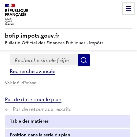
RÉPUBLIQUE
FRANÇAISE
bofip.impots.gouv.fr
Bulletin Officiel des Finances Publiques - Impôts
Recherche simple (références, mots clés, partie du titre
Formulaire
Rechercher
de
Recherche avancée
recherche
Voir le fil d'Ariane
Pas de date pour le plan
Pas de retour aux rescrits
Table des matières
Position dans la série du plan