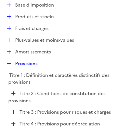
l
D
Base d'imposition
p
i
é
l
e
D
Produits et stocks
p
i
r
é
l
e
D
Frais et charges
p
i
r
é
l
e
D
Plus-values et moins-values
p
i
r
é
l
e
D
Amortissements
p
i
r
é
l
e
R
Provisions
p
i
r
e
l
e
Titre 1 : Définition et caractères distinctifs des
p
i
r
provisions
l
e
i
r
D
Titre 2 : Conditions de constitution des
e
é
provisions
r
p
D
Titre 3 : Provisions pour risques et charges
l
é
i
D
Titre 4 : Provisions pour dépréciation
p
e