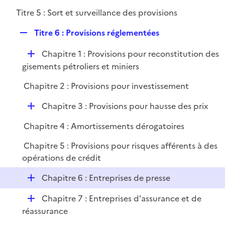
é
l
r
Titre 5 : Sort et surveillance des provisions
p
i
l
e
R
Titre 6 : Provisions réglementées
i
r
e
e
D
Chapitre 1 : Provisions pour reconstitution des
p
r
é
gisements pétroliers et miniers
l
p
i
Chapitre 2 : Provisions pour investissement
l
e
i
r
D
Chapitre 3 : Provisions pour hausse des prix
e
é
r
Chapitre 4 : Amortissements dérogatoires
p
l
Chapitre 5 : Provisions pour risques afférents à des
i
opérations de crédit
e
D
r
Chapitre 6 : Entreprises de presse
é
D
Chapitre 7 : Entreprises d'assurance et de
p
é
réassurance
l
p