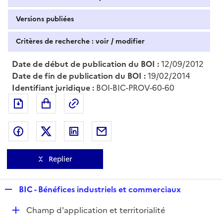
Versions publiées
Critères de recherche : voir / modifier
Date de début de publication du BOI :
12/09/2012
Date de fin de publication du BOI :
19/02/2014
Identifiant juridique :
BOI-BIC-PROV-60-60
Exporter le document au format pdf
Permalien : adresse web de ce doc
Partager sur Facebook
Partager sur Twitter
Partager sur LinkedIn
Partager par messagerie
Replier
R
BIC - Bénéfices industriels et commerciaux
e
D
Champ d'application et territorialité
p
é