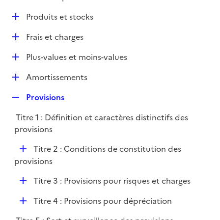
i
é
l
e
D
Produits et stocks
p
i
r
é
l
e
D
Frais et charges
p
i
r
é
l
e
D
Plus-values et moins-values
p
i
r
é
l
e
D
Amortissements
p
i
r
é
l
e
R
Provisions
p
i
r
e
l
e
Titre 1 : Définition et caractères distinctifs des
p
i
r
provisions
l
e
i
r
D
Titre 2 : Conditions de constitution des
e
é
provisions
r
p
D
Titre 3 : Provisions pour risques et charges
l
é
i
D
Titre 4 : Provisions pour dépréciation
p
e
é
l
r