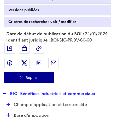
Versions publiées
Critères de recherche : voir / modifier
Date de début de publication du BOI :
24/01/2024
Identifiant juridique :
BOI-BIC-PROV-60-60
Exporter le document au format pdf
Permalien : adresse web de ce doc
Partager sur Facebook
Partager sur Twitter
Partager sur LinkedIn
Partager par messagerie
Replier
R
BIC - Bénéfices industriels et commerciaux
e
D
Champ d'application et territorialité
p
é
l
D
Base d'imposition
p