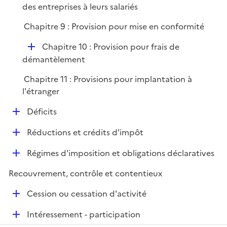
e
é
des entreprises à leurs salariés
i
r
p
e
Chapitre 9 : Provision pour mise en conformité
l
r
i
D
Chapitre 10 : Provision pour frais de
e
é
démantèlement
r
p
Chapitre 11 : Provisions pour implantation à
l
l'étranger
i
e
D
Déficits
r
é
D
Réductions et crédits d'impôt
p
é
l
D
Régimes d'imposition et obligations déclaratives
p
i
é
l
e
Recouvrement, contrôle et contentieux
p
i
r
l
e
D
Cession ou cessation d'activité
i
r
é
e
D
Intéressement - participation
p
r
é