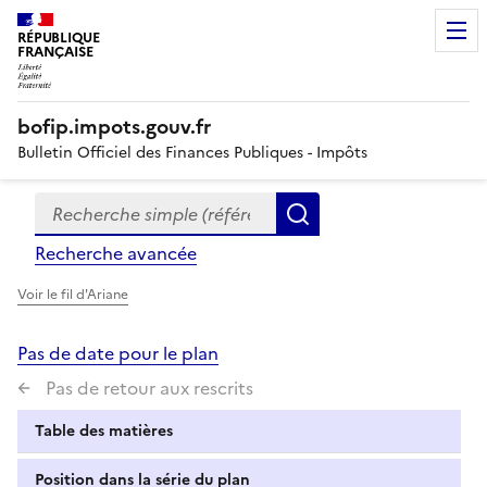
RÉPUBLIQUE
FRANÇAISE
bofip.impots.gouv.fr
Bulletin Officiel des Finances Publiques - Impôts
Recherche simple (références, mots clés, partie du titre
Formulaire
Rechercher
de
Recherche avancée
recherche
Voir le fil d'Ariane
Pas de date pour le plan
Pas de retour aux rescrits
Table des matières
Position dans la série du plan