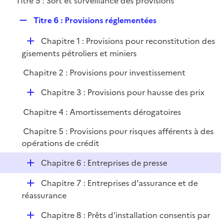
Titre 5 : Sort et surveillance des provisions
p
i
l
e
R
Titre 6 : Provisions réglementées
i
r
e
e
D
Chapitre 1 : Provisions pour reconstitution des
p
r
é
gisements pétroliers et miniers
l
p
i
Chapitre 2 : Provisions pour investissement
l
e
i
r
D
Chapitre 3 : Provisions pour hausse des prix
e
é
r
Chapitre 4 : Amortissements dérogatoires
p
l
Chapitre 5 : Provisions pour risques afférents à des
i
opérations de crédit
e
D
r
Chapitre 6 : Entreprises de presse
é
D
Chapitre 7 : Entreprises d'assurance et de
p
é
réassurance
l
p
i
D
Chapitre 8 : Prêts d'installation consentis par
l