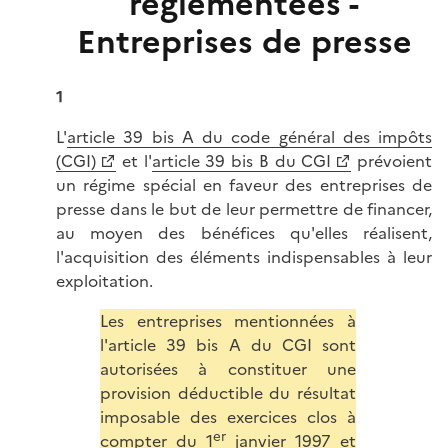
réglementées -
Entreprises de presse
1
L'
article 39 bis A du code général des impôts
(CGI)
et l'
article 39 bis B du CGI
prévoient
un régime spécial en faveur des entreprises de
presse dans le but de leur permettre de financer,
au moyen des bénéfices qu'elles réalisent,
l'acquisition des éléments indispensables à leur
exploitation.
Les entreprises mentionnées à
l'article 39 bis A du CGI sont
autorisées à constituer une
provision déductible du résultat
imposable des exercices clos à
er
compter du 1
janvier 1997 et