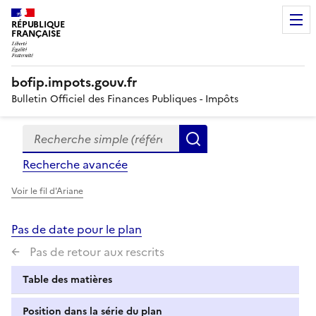
RÉPUBLIQUE
FRANÇAISE
bofip.impots.gouv.fr
Bulletin Officiel des Finances Publiques - Impôts
Recherche simple (références, mots clés, partie du titre
Formulaire
Rechercher
de
Recherche avancée
recherche
Voir le fil d'Ariane
Pas de date pour le plan
Pas de retour aux rescrits
Table des matières
Position dans la série du plan