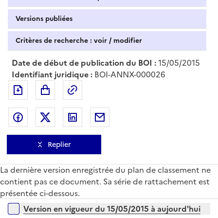
Versions publiées
Critères de recherche : voir / modifier
Date de début de publication du BOI :
15/05/2015
Identifiant juridique :
BOI-ANNX-000026
Exporter le document au format pdf
Permalien : adresse web de ce doc
Partager sur Facebook
Partager sur Twitter
Partager sur LinkedIn
Partager par messagerie
Replier
La dernière version enregistrée du plan de classement ne
contient pas ce document. Sa série de rattachement est
présentée ci-dessous.
Versions sur la période
Version en vigueur du 15/05/2015 à aujourd'hui