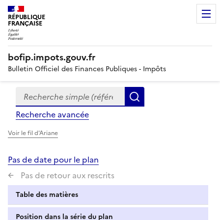
RÉPUBLIQUE
FRANÇAISE
bofip.impots.gouv.fr
Bulletin Officiel des Finances Publiques - Impôts
Recherche simple (références, mots clés, partie du titre
Formulaire
Rechercher
de
Recherche avancée
recherche
Voir le fil d'Ariane
Pas de date pour le plan
Pas de retour aux rescrits
Table des matières
Position dans la série du plan