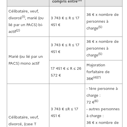
compris entre
Célibataire, veuf,
36 € x nombre de
(1)
divorcé
, marié (ou
3 743 € ≤ R ≤ 17
personnes à
lié par un PACS) bi-
451 €
(5)
charge
(2)
actif
36 € x nombre de
3 743 € ≤ R ≤ 17
personnes à
451 €
(5)
charge
Marié (ou lié par un
PACS) mono actif
Majoration
17 451 € ≤ R ≤ 26
forfaitaire de
572 €
(4)(7)
36€
- 1ère personne à
charge :
(6)
72 €
3 743 € ≤R ≤ 17
- autres personnes
451 €
à charge :
Célibataire, veuf,
36 € x nombre de
divorcé, (case T