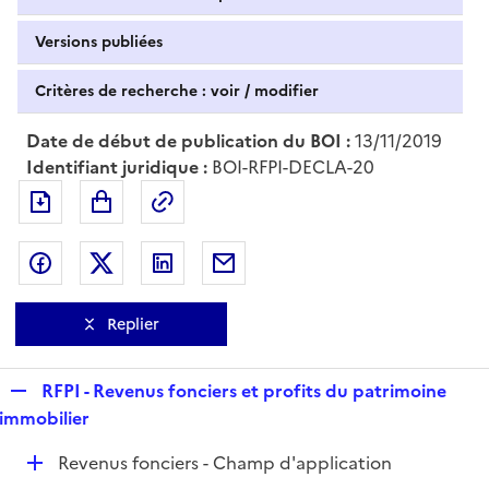
Versions publiées
Critères de recherche : voir / modifier
Date de début de publication du BOI :
13/11/2019
Identifiant juridique :
BOI-RFPI-DECLA-20
Exporter le document au format pdf
Permalien : adresse web de ce doc
Partager sur Facebook
Partager sur Twitter
Partager sur LinkedIn
Partager par messagerie
Replier
R
RFPI - Revenus fonciers et profits du patrimoine
e
immobilier
p
D
Revenus fonciers - Champ d'application
l
é