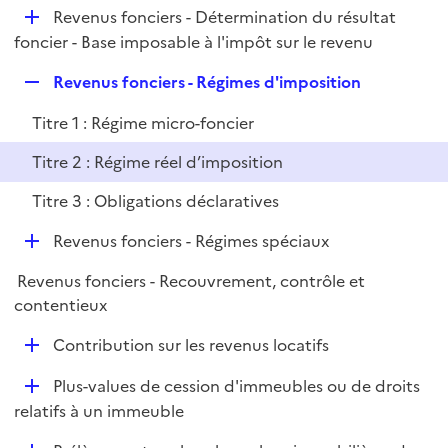
i
D
Revenus fonciers - Détermination du résultat
p
e
é
foncier - Base imposable à l'impôt sur le revenu
l
r
p
i
R
Revenus fonciers - Régimes d'imposition
l
e
e
i
r
Titre 1 : Régime micro-foncier
p
e
l
r
Titre 2 : Régime réel d’imposition
i
Titre 3 : Obligations déclaratives
e
r
D
Revenus fonciers - Régimes spéciaux
é
Revenus fonciers - Recouvrement, contrôle et
p
contentieux
l
i
D
Contribution sur les revenus locatifs
e
é
r
D
Plus-values de cession d'immeubles ou de droits
p
é
relatifs à un immeuble
l
p
i