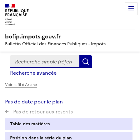
RÉPUBLIQUE
FRANÇAISE
bofip.impots.gouv.fr
Bulletin Officiel des Finances Publiques - Impôts
Recherche simple (références, mots clés, partie du titre
Formulaire
Rechercher
de
Recherche avancée
recherche
Voir le fil d'Ariane
Pas de date pour le plan
Pas de retour aux rescrits
Table des matières
Position dans la série du plan