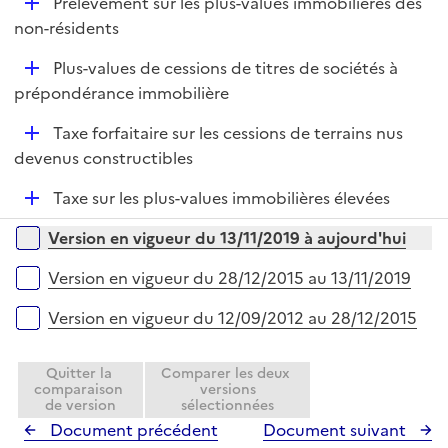
D
Prélèvement sur les plus-values immobilières des
l
e
é
non-résidents
i
r
p
e
D
Plus-values de cessions de titres de sociétés à
l
r
é
prépondérance immobilière
i
p
e
D
Taxe forfaitaire sur les cessions de terrains nus
l
r
é
devenus constructibles
i
p
e
D
Taxe sur les plus-values immobilières élevées
l
r
é
i
Versions sur la période
Version en vigueur du 13/11/2019 à aujourd'hui
p
e
l
r
Version en vigueur du 28/12/2015 au 13/11/2019
i
e
Version en vigueur du 12/09/2012 au 28/12/2015
r
Quitter la
Comparer les deux
comparaison
versions
de version
sélectionnées
Document précédent
Document suivant