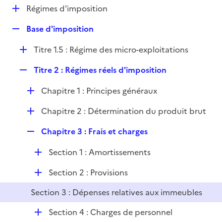
l
D
Régimes d'imposition
p
i
é
l
e
R
Base d'imposition
p
i
r
e
l
e
D
Titre 1.5 : Régime des micro-exploitations
p
i
r
é
l
e
R
Titre 2 : Régimes réels d'imposition
p
i
r
e
l
e
D
Chapitre 1 : Principes généraux
p
i
r
é
l
e
D
Chapitre 2 : Détermination du produit brut
p
i
r
é
l
e
R
Chapitre 3 : Frais et charges
p
i
r
e
l
e
D
Section 1 : Amortissements
p
i
r
é
l
e
D
Section 2 : Provisions
p
i
r
é
l
e
Section 3 : Dépenses relatives aux immeubles
p
i
r
l
e
D
Section 4 : Charges de personnel
i