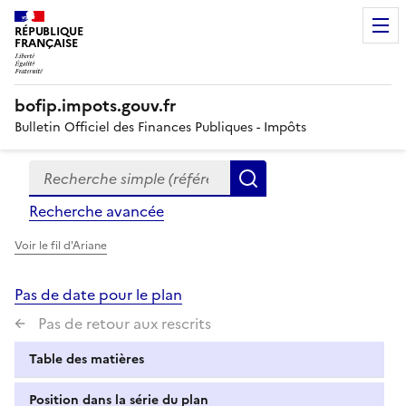
RÉPUBLIQUE
FRANÇAISE
bofip.impots.gouv.fr
Bulletin Officiel des Finances Publiques - Impôts
Recherche simple (références, mots clés, partie du titre
Formulaire
Rechercher
de
Recherche avancée
recherche
Voir le fil d'Ariane
Pas de date pour le plan
Pas de retour aux rescrits
Table des matières
Position dans la série du plan