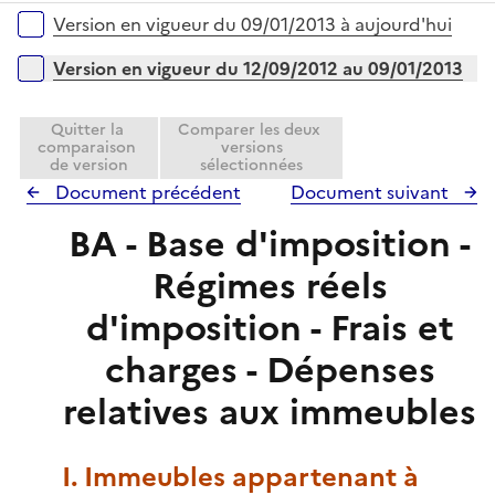
r
é
l
Versions sur la période
Version en vigueur du 09/01/2013 à aujourd'hui
p
i
l
e
Version en vigueur du 12/09/2012 au 09/01/2013
i
r
e
Quitter la
Comparer les deux
r
comparaison
versions
de version
sélectionnées
Document précédent
Document suivant
BA - Base d'imposition -
Régimes réels
d'imposition - Frais et
charges - Dépenses
relatives aux immeubles
I. Immeubles appartenant à