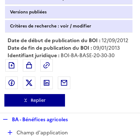
Versions publiées
Critères de recherche : voir / modifier
Date de début de publication du BOI :
12/09/2012
Date de fin de publication du BOI :
09/01/2013
Identifiant juridique :
BOI-BA-BASE-20-30-30
Exporter le document au format pdf
Permalien : adresse web de ce doc
Partager sur Facebook
Partager sur Twitter
Partager sur LinkedIn
Partager par messagerie
Replier
R
BA - Bénéfices agricoles
e
D
Champ d'application
p
é