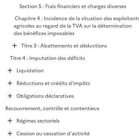
r
é
e
Section 5 : Frais financiers et charges diverses
p
r
l
Chapitre 4 : Incidence de la situation des exploitant
i
agricoles au regard de la TVA sur la détermination
e
des bénéfices imposables
r
D
Titre 3 : Abattements et déductions
é
Titre 4 : Imputation des déficits
p
l
D
Liquidation
i
é
e
D
Réductions et crédits d'impôts
p
r
é
l
D
Obligations déclaratives
p
i
é
l
e
Recouvrement, contrôle et contentieux
p
i
r
l
e
D
Régimes sectoriels
i
r
é
e
D
Cession ou cessation d'activité
p