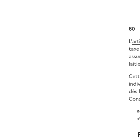
60
L'
art
taxe
assu
laitie
Cett
indi
dès 
Cons
R
n