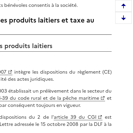
s bénévoles consentis à la société.
R
e
es produits laitiers et taxe au
D
m
e
o
s
n
c
t
s produits laitiers
e
e
n
r
d
e
r
007
intègre les dispositions du règlement (CE)
n
e
ité des actes juridiques.
h
e
a
3 établissait un prélèvement dans le secteur du
n
u
54-39 du code rural et de la pêche maritime
et
b
t
t par conséquent toujours en vigueur.
a
d
s
e
ispositions du 2 de l'
article 39 du CGI
est
d
l
ettre adressée le 15 octobre 2008 par la DLF à la
e
a