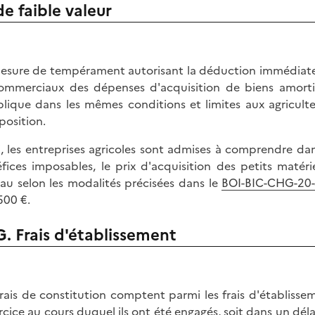
de faible valeur
esure de tempérament autorisant la déduction immédiate, 
ommerciaux des dépenses d'acquisition de biens amortis
plique dans les mêmes conditions et limites aux agricult
position.
i, les entreprises agricoles sont admises à comprendre d
fices imposables, le prix d'acquisition des petits matéri
au selon les modalités précisées dans le
BOI-BIC-CHG-20-
500 €.
G. Frais d'établissement
frais de constitution comptent parmi les frais d'établiss
ercice au cours duquel ils ont été engagés, soit dans un dél