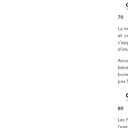
70
La m
et c
s'ap
d'im
Ains
béné
bure
pas 
80
Les 
l'ex