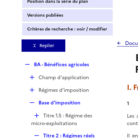
Position dans la série du plan
Versions publiées
Critères de recherche : voir / modifier
Docu
Replier
R
BA - Bénéfices agricoles
e
D
Champ d'application
p
é
I. 
l
D
Régimes d'imposition
p
i
é
l
e
R
Base d'imposition
1
p
i
r
e
l
e
D
Titre 1.5 : Régime des
Les 
p
i
r
é
micro-exploitations
cont
l
e
p
i
r
R
Titre 2 : Régimes réels
Il e
l