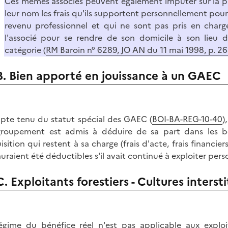
Ces mêmes associés peuvent également imputer sur la pa
leur nom les frais qu'ils supportent personnellement pour 
revenu professionnel et qui ne sont pas pris en charge
l'associé pour se rendre de son domicile à son lieu d
catégorie (
RM Baroin n° 6289, JO AN du 11 mai 1998, p. 2
B. Bien apporté en jouissance à un GAEC
te tenu du statut spécial des GAEC (
BOI-BA-REG-10-40
)
groupement est admis à déduire de sa part dans les bé
isition qui restent à sa charge (frais d'acte, frais financi
auraient été déductibles s'il avait continué à exploiter per
C. Exploitants forestiers - Cultures intersti
égime du bénéfice réel n'est pas applicable aux exploit