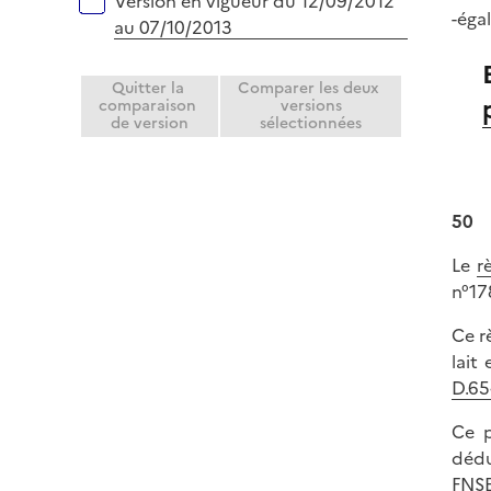
Version en vigueur du 12/09/2012
-éga
au 07/10/2013
Quitter la
Comparer les deux
comparaison
versions
de version
sélectionnées
50
Le
r
n°17
Ce r
lait
D.65
Ce p
dédu
FNSE