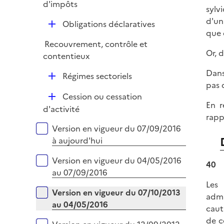
é
d'impôts
l
sylv
p
i
d'un
D
Obligations déclaratives
l
e
que 
é
i
r
Recouvrement, contrôle et
p
e
Or, 
contentieux
l
r
i
Dans
D
Régimes sectoriels
e
pas 
é
r
D
Cession ou cessation
p
En r
é
d'activité
l
rapp
p
i
Versions sur la période
Version en vigueur du 07/09/2016
l
e
à aujourd'hui
i
r
e
Version en vigueur du 04/05/2016
40
r
au 07/09/2016
Les 
Version en vigueur du 07/10/2013
admi
au 04/05/2016
caut
de ce