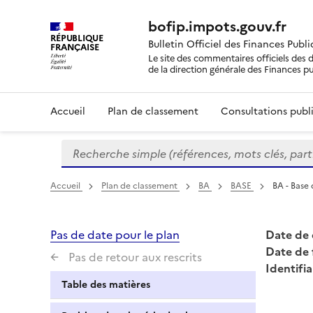
bofip.impots.gouv.fr
RÉPUBLIQUE
Bulletin Officiel des Finances Publ
FRANÇAISE
Le site des commentaires officiels des d
de la direction générale des Finances p
Accueil
Plan de classement
Consultations publi
Recherche simple (références, mots clés, partie 
Formulaire
de
recherche
Accueil
Plan de classement
BA
BASE
BA - Base
Pas de date pour le plan
Date de 
Date de 
Pas de retour aux rescrits
Identifia
Table des matières