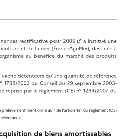
l
p
a
a
p
g
a
e
g
e
inances rectificative pour 2005
a institué une
riculture et de la mer (FranceAgriMer), destinée à
 organisme au bénéfice du marché des produits
de vache détenteurs qu'une quantité de référence
) n° 1788/2003 du Conseil du 29 septembre 2003-
té reprise par le
règlement (CE) n° 1234/2007 du
e prélèvement mentionné au 1 de l'article 1er du règlement (CE)
prélèvement.
quisition de biens amortissables