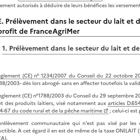
lement autorisés à déduire de leurs bénéfices les versement
E. Prélèvement dans le secteur du lait et d
profit de FranceAgriMer
1. Prélèvement dans le secteur du lait et de
èglement (CE) n° 1234/2007 du Conseil du 22 octobre 2
88/2003- dès lors abrogé- sans en affecter toutefois la valid
èglement (CE) n°1788/2003 du Conseil du 29 septembre 200
 et des produits laitiers, visé notamment aux
articles D.6
4-67 du code rural et de la pêche maritime
; celui-ci es
rélèvement communautaire qui n'est pas visé par les d
ctible. A cet égard il en est de même de la taxe ONILAIT (L
A).