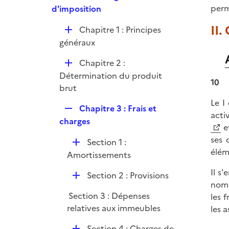
e
e
perm
d'imposition
i
r
p
e
II.
D
Chapitre 1 : Principes
l
r
é
généraux
i
p
e
D
Chapitre 2 :
l
r
é
Détermination du produit
i
10
p
brut
e
l
r
Le I 
R
Chapitre 3 : Frais et
i
acti
e
charges
e
e
p
r
ses 
D
Section 1 :
l
élém
é
Amortissements
i
p
e
Il s
D
Section 2 : Provisions
l
r
nom 
é
i
Section 3 : Dépenses
les 
p
e
relatives aux immeubles
les 
l
r
i
D
Section 4 : Charges de