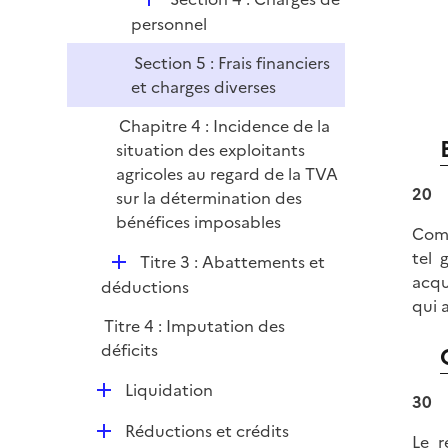
e
é
personnel
r
p
Section 5 : Frais financiers
l
et charges diverses
i
e
Chapitre 4 : Incidence de la
r
situation des exploitants
agricoles au regard de la TVA
20
sur la détermination des
bénéfices imposables
Comp
tel 
D
Titre 3 : Abattements et
acqu
é
déductions
qui 
p
Titre 4 : Imputation des
l
déficits
i
e
D
Liquidation
30
r
é
D
Réductions et crédits
p
Le r