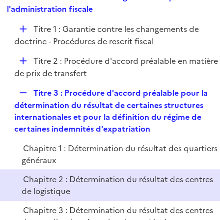
i
e
l'administration fiscale
l
e
p
i
r
D
Titre 1 : Garantie contre les changements de
l
e
é
doctrine - Procédures de rescrit fiscal
i
r
p
e
D
Titre 2 : Procédure d'accord préalable en matière
l
r
é
de prix de transfert
i
p
e
R
Titre 3 : Procédure d'accord préalable pour la
l
r
e
détermination du résultat de certaines structures
i
p
internationales et pour la définition du régime de
e
l
certaines indemnités d'expatriation
r
i
Chapitre 1 : Détermination du résultat des quartiers
e
généraux
r
Chapitre 2 : Détermination du résultat des centres
de logistique
Chapitre 3 : Détermination du résultat des centres