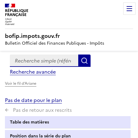
RÉPUBLIQUE
FRANÇAISE
bofip.impots.gouv.fr
Bulletin Officiel des Finances Publiques - Impôts
Recherche simple (références, mots clés, partie du titre
Formulaire
Rechercher
de
Recherche avancée
recherche
Voir le fil d'Ariane
Pas de date pour le plan
Pas de retour aux rescrits
Table des matières
Position dans la série du plan