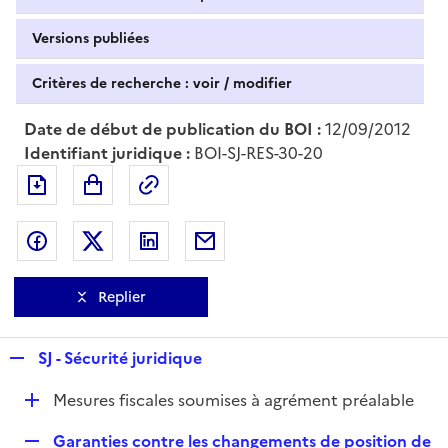
Versions publiées
Critères de recherche : voir / modifier
Date de début de publication du BOI :
12/09/2012
Identifiant juridique :
BOI-SJ-RES-30-20
Exporter le document au format pdf
Permalien : adresse web de ce doc
Partager sur Facebook
Partager sur Twitter
Partager sur LinkedIn
Partager par messagerie
Replier
R
SJ - Sécurité juridique
e
D
Mesures fiscales soumises à agrément préalable
p
é
l
R
Garanties contre les changements de position de
p