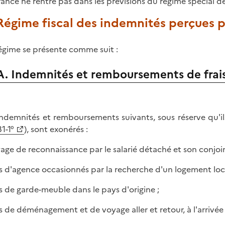
rance ne rentre pas dans les prévisions du régime spécial dé
 Régime fiscal des indemnités perçues p
égime se présente comme suit :
A. Indemnités et remboursements de frai
indemnités et remboursements suivants, sous réserve qu'ils
81-1°
), sont exonérés :
yage de reconnaissance par le salarié détaché et son conjoin
ais d'agence occasionnés par la recherche d'un logement loca
ais de garde-meuble dans le pays d'origine ;
ais de déménagement et de voyage aller et retour, à l'arrivée