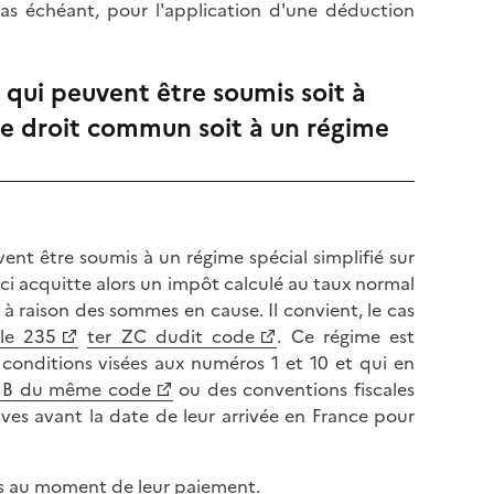
l
 cas échéant, pour l'application d'une déduction
p
a
a
p
g
a
qui peuvent être soumis soit à
e
g
 de droit commun soit à un régime
e
ent être soumis à un régime spécial simplifié sur
ci acquitte alors un impôt calculé au taux normal
à raison des sommes en cause. Il convient, le cas
cle 235
ter ZC dudit code
. Ce régime est
 conditions visées aux numéros 1 et 10 et qui en
 4 B du même code
ou des conventions fiscales
ves avant la date de leur arrivée en France pour
rs au moment de leur paiement.