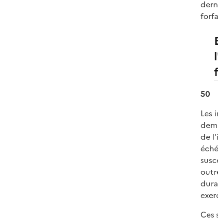
dern
forf
50
Les 
dema
de l
éché
susc
outr
dura
exer
Ces 