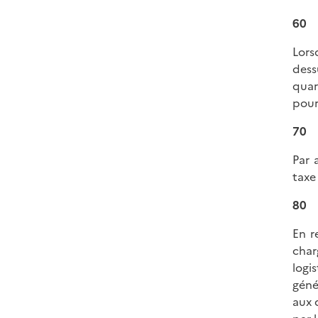
60
Lors
dess
quar
pour
70
Par 
taxe 
80
En r
char
logi
géné
aux 