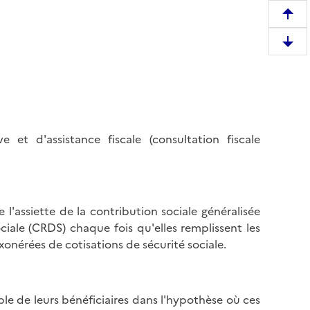
R
e
D
m
e
o
s
n
c
t
e
e
n
r
 et d'assistance fiscale (consultation fiscale
d
e
r
n
e
h
e
a
l'assiette de la contribution sociale généralisée
n
u
iale (CRDS) chaque fois qu'elles remplissent les
b
t
onérées de cotisations de sécurité sociale.
a
d
s
e
d
l
e
le de leurs bénéficiaires dans l'hypothèse où ces
a