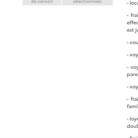
de version
sélectionnées
- lo
- fr
effe
est j
- cou
- voy
- vo
pare
- vo
- fr
famil
- lo
doub