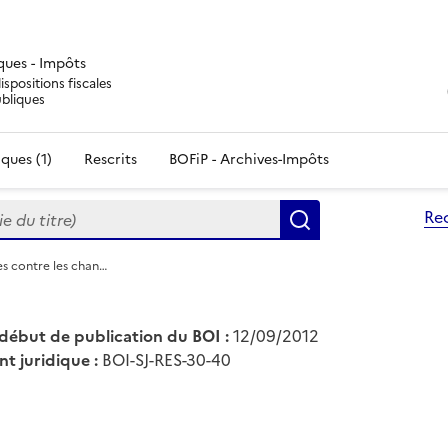
iques - Impôts
ispositions fiscales
ubliques
ques (1)
Rescrits
BOFiP - Archives-Impôts
du titre)
Re
Rechercher
es contre les chan…
début de publication du BOI :
12/09/2012
nt juridique :
BOI-SJ-RES-30-40