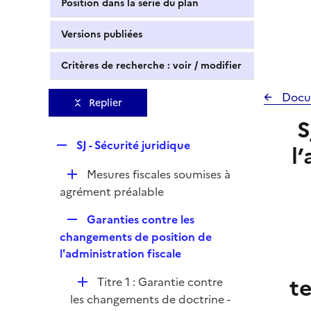
Position dans la série du plan
Versions publiées
Critères de recherche : voir / modifier
Docu
Replier
S
R
SJ - Sécurité juridique
l
e
D
Mesures fiscales soumises à
p
é
agrément préalable
l
p
i
R
Garanties contre les
l
e
e
changements de position de
i
r
p
l'administration fiscale
e
l
r
t
D
Titre 1 : Garantie contre
i
é
les changements de doctrine -
e