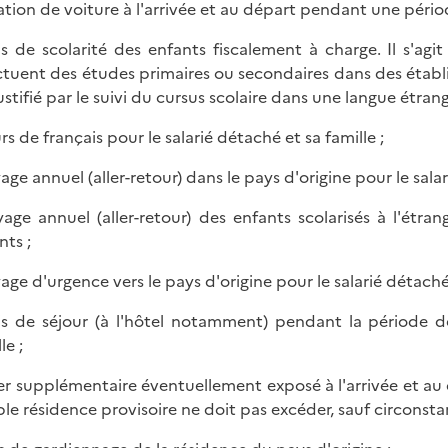
cation de voiture à l'arrivée et au départ pendant une pé
ais de scolarité des enfants fiscalement à charge. Il s'ag
ctuent des études primaires ou secondaires dans des établi
ustifié par le suivi du cursus scolaire dans une langue étrang
rs de français pour le salarié détaché et sa famille ;
age annuel (aller-retour) dans le pays d'origine pour le salar
yage annuel (aller-retour) des enfants scolarisés à l'étra
nts ;
yage d'urgence vers le pays d'origine pour le salarié détaché 
ais de séjour (à l'hôtel notamment) pendant la période 
le ;
yer supplémentaire éventuellement exposé à l'arrivée et au 
le résidence provisoire ne doit pas excéder, sauf circonstan