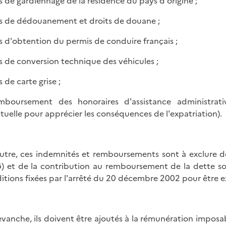
ais de gardiennage de la résidence du pays d'origine ;
ais de dédouanement et droits de douane ;
ais d'obtention du permis de conduire français ;
ais de conversion technique des véhicules ;
is de carte grise ;
mboursement des honoraires d'assistance administrative
tuelle pour apprécier les conséquences de l'expatriation).
utre, ces indemnités et remboursements sont à exclure de 
) et de la contribution au remboursement de la dette soc
itions fixées par l'arrêté du 20 décembre 2002 pour être ex
evanche, ils doivent être ajoutés à la rémunération imposab