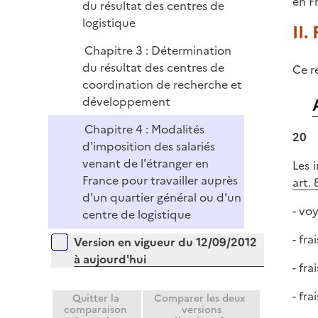
en F
du résultat des centres de
logistique
II.
Chapitre 3 : Détermination
du résultat des centres de
Ce r
coordination de recherche et
développement
Chapitre 4 : Modalités
20
d'imposition des salariés
venant de l'étranger en
Les 
France pour travailler auprès
art. 
d'un quartier général ou d'un
- vo
centre de logistique
- fr
Versions sur la période
Version en vigueur du 12/09/2012
à aujourd'hui
- fr
- fr
Quitter la
Comparer les deux
comparaison
versions