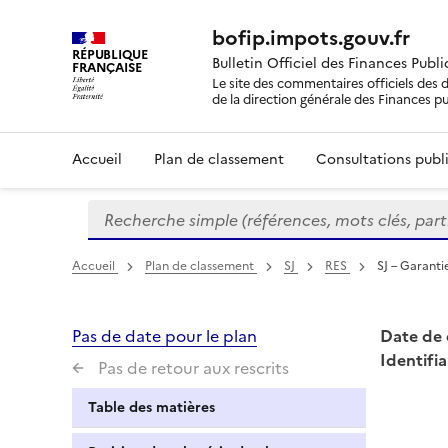
bofip.impots.gouv.fr
RÉPUBLIQUE
Bulletin Officiel des Finances Publ
FRANÇAISE
Le site des commentaires officiels des d
de la direction générale des Finances p
Accueil
Plan de classement
Consultations publi
Recherche simple (références, mots clés, partie 
Formulaire
de
recherche
Accueil
Plan de classement
SJ
RES
SJ – Garanti
Pas de date pour le plan
Date de 
Identifia
Pas de retour aux rescrits
Table des matières