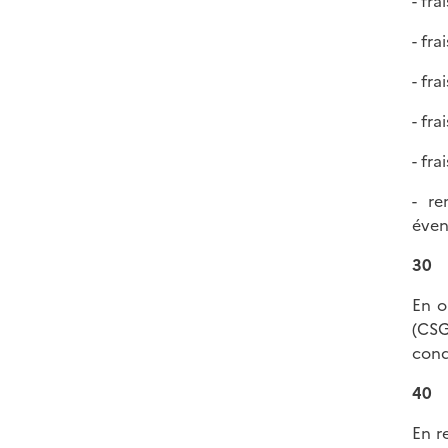
- fr
- fr
- fr
- fr
- fra
- re
éven
30
En o
(CSG
cond
40
En r