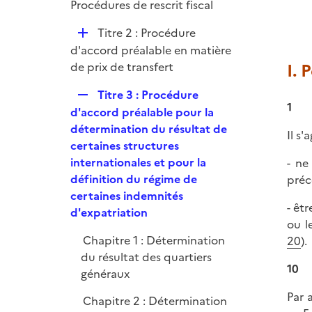
p
Procédures de rescrit fiscal
r
l
D
Titre 2 : Procédure
i
é
d'accord préalable en matière
e
p
de prix de transfert
I.
r
l
R
Titre 3 : Procédure
i
1
e
d'accord préalable pour la
e
p
détermination du résultat de
r
Il s
l
certaines structures
i
internationales et pour la
- ne
e
définition du régime de
préc
r
certaines indemnités
- êt
d'expatriation
ou l
Chapitre 1 : Détermination
20
).
du résultat des quartiers
10
généraux
Par 
Chapitre 2 : Détermination